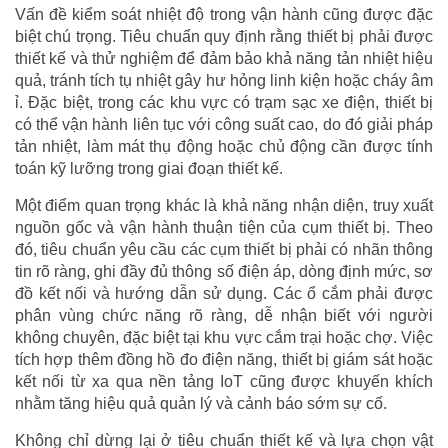
Vấn đề kiểm soát nhiệt độ trong vận hành cũng được đặc
biệt chú trọng. Tiêu chuẩn quy định rằng thiết bị phải được
thiết kế và thử nghiệm để đảm bảo khả năng tản nhiệt hiệu
quả, tránh tích tụ nhiệt gây hư hỏng linh kiện hoặc cháy âm
ỉ. Đặc biệt, trong các khu vực có trạm sạc xe điện, thiết bị
có thể vận hành liên tục với công suất cao, do đó giải pháp
tản nhiệt, làm mát thụ động hoặc chủ động cần được tính
toán kỹ lưỡng trong giai đoạn thiết kế.
Một điểm quan trọng khác là khả năng nhận diện, truy xuất
nguồn gốc và vận hành thuận tiện của cụm thiết bị. Theo
đó, tiêu chuẩn yêu cầu các cụm thiết bị phải có nhãn thông
tin rõ ràng, ghi đầy đủ thông số điện áp, dòng định mức, sơ
đồ kết nối và hướng dẫn sử dụng. Các ổ cắm phải được
phân vùng chức năng rõ ràng, dễ nhận biết với người
không chuyên, đặc biệt tại khu vực cắm trại hoặc chợ. Việc
tích hợp thêm đồng hồ đo điện năng, thiết bị giám sát hoặc
kết nối từ xa qua nền tảng IoT cũng được khuyến khích
nhằm tăng hiệu quả quản lý và cảnh báo sớm sự cố.
Không chỉ dừng lại ở tiêu chuẩn thiết kế và lựa chọn vật