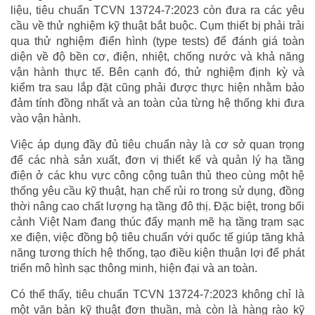
liệu, tiêu chuẩn TCVN 13724-7:2023 còn đưa ra các yêu
cầu về thử nghiệm kỹ thuật bắt buộc. Cụm thiết bị phải trải
qua thử nghiệm điển hình (type tests) để đánh giá toàn
diện về độ bền cơ, điện, nhiệt, chống nước và khả năng
vận hành thực tế. Bên cạnh đó, thử nghiệm định kỳ và
kiểm tra sau lắp đặt cũng phải được thực hiện nhằm bảo
đảm tính đồng nhất và an toàn của từng hệ thống khi đưa
vào vận hành.
Việc áp dụng đầy đủ tiêu chuẩn này là cơ sở quan trọng
để các nhà sản xuất, đơn vị thiết kế và quản lý hạ tầng
điện ở các khu vực công cộng tuân thủ theo cùng một hệ
thống yêu cầu kỹ thuật, hạn chế rủi ro trong sử dụng, đồng
thời nâng cao chất lượng hạ tầng đô thị. Đặc biệt, trong bối
cảnh Việt Nam đang thúc đẩy mạnh mẽ hạ tầng trạm sạc
xe điện, việc đồng bộ tiêu chuẩn với quốc tế giúp tăng khả
năng tương thích hệ thống, tạo điều kiện thuận lợi để phát
triển mô hình sạc thông minh, hiện đại và an toàn.
Có thể thấy, tiêu chuẩn TCVN 13724-7:2023 không chỉ là
một văn bản kỹ thuật đơn thuần, mà còn là hàng rào kỹ