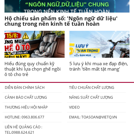
Hộ chiếu sản phẩm số: 'Ngôn ngữ dữ liệu'
chung trong nền kinh tế tuần hoàn
Hiểu đúng quy chuẩn kỹ
5 lưu ý khi mua xe đạp điện,
thuật khi lựa chọn ghế ngồi
tránh 'tiền mất tật mang'
ô tô cho trẻ
DIỄN ĐÀN CHÍNH SÁCH
TIÊU CHUẨN CHẤT LƯỢNG
CẢNH BÁO CHẤT LƯỢNG
NĂNG SUẤT CHẤT LƯỢNG
THƯƠNG HIỆU HỘI NHẬP
VIDEO
HOTLINE: 0963.806.677
EMAIL:
TOASOAN@VIETQ.VN
LIÊN HỆ QUẢNG CÁO :
TEL:0988.624.621