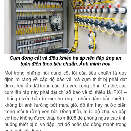
Cụm đóng cắt và điều khiển hạ áp nên đáp ứng an
toàn điện theo tiêu chuẩn. Ảnh minh họa
Một trong những nội dung cốt lõi của tiêu chuẩn là quy
định rõ ràng về cấp độ bảo vệ mà cụm thiết bị phải đạt
được khi lắp đặt trong các khu vực công cộng. Cụ thể, các
cụm lắp ráp này phải đạt chỉ số bảo vệ tối thiểu là IPX4 –
chống nước bắn từ mọi hướng – nhằm đảm bảo thiết bị
không bị ảnh hưởng bởi mưa gió, độ ẩm hay nước biển
trong môi trường ven bờ. Đồng thời, mức độ chịu va đập
cơ học không được thấp hơn IK08 để phòng ngừa các tình
huống thiết bị bị va đập, rơi đổ hoặc tác động mạnh trong
quá trình sử dụng.