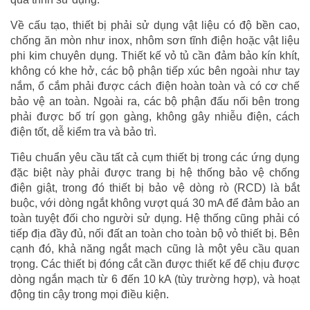
Về cấu tạo, thiết bị phải sử dụng vật liệu có độ bền cao,
chống ăn mòn như inox, nhôm sơn tĩnh điện hoặc vật liệu
phi kim chuyên dụng. Thiết kế vỏ tủ cần đảm bảo kín khít,
không có khe hở, các bộ phận tiếp xúc bên ngoài như tay
nắm, ổ cắm phải được cách điện hoàn toàn và có cơ chế
bảo vệ an toàn. Ngoài ra, các bộ phận đấu nối bên trong
phải được bố trí gọn gàng, không gây nhiễu điện, cách
điện tốt, dễ kiểm tra và bảo trì.
Tiêu chuẩn yêu cầu tất cả cụm thiết bị trong các ứng dụng
đặc biệt này phải được trang bị hệ thống bảo vệ chống
điện giật, trong đó thiết bị bảo vệ dòng rò (RCD) là bắt
buộc, với dòng ngắt không vượt quá 30 mA để đảm bảo an
toàn tuyệt đối cho người sử dụng. Hệ thống cũng phải có
tiếp địa đầy đủ, nối đất an toàn cho toàn bộ vỏ thiết bị. Bên
cạnh đó, khả năng ngắt mạch cũng là một yêu cầu quan
trọng. Các thiết bị đóng cắt cần được thiết kế để chịu được
dòng ngắn mạch từ 6 đến 10 kA (tùy trường hợp), và hoạt
động tin cậy trong mọi điều kiện.