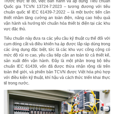
Trước thực tế đó, việc ban hành và áp dụng Tiêu chuẩn
Quốc gia TCVN 13724-7:2023 – tương đương với tiêu
chuẩn quốc tế IEC 61439-7:2022 – là một bước tiến cần
thiết nhằm tăng cường an toàn điện, nâng cao hiệu quả
vận hành và hướng tới chuẩn hóa thiết bị điện tại các khu
vực đặc thù.
Tiêu chuẩn này đưa ra các yêu cầu kỹ thuật cụ thể đối với
cụm đóng cắt và điều khiển hạ áp được lắp ráp dùng trong
các ứng dụng đặc biệt, tức là các khu vực công cộng có
mức độ rủi ro cao, yêu cầu tiếp cận an toàn từ cả thiết kế,
sản xuất đến vận hành. Đây là một phần trong bộ tiêu
chuẩn IEC 61439, vốn đã được thừa nhận rộng rãi trên
toàn thế giới, và phiên bản TCVN được Việt hóa phù hợp
với điều kiện kỹ thuật, khí hậu và cách thức triển khai thực
tế trong nước.