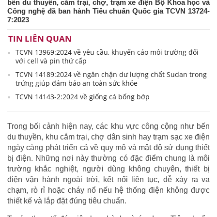
bến du thuyền, cắm trại, chợ, trạm xe điện Bộ Khoa học và
Công nghệ đã ban hành Tiêu chuẩn Quốc gia TCVN 13724-
7:2023
TIN LIÊN QUAN
TCVN 13969:2024 về yêu cầu, khuyến cáo môi trường đối
với cell và pin thứ cấp
TCVN 14189:2024 về ngăn chặn dư lượng chất Sudan trong
trứng giúp đảm bảo an toàn sức khỏe
TCVN 14143-2:2024 về giống cá bống bớp
Trong bối cảnh hiện nay, các khu vực công cộng như bến
du thuyền, khu cắm trại, chợ dân sinh hay trạm sạc xe điện
ngày càng phát triển cả về quy mô và mật độ sử dụng thiết
bị điện. Những nơi này thường có đặc điểm chung là môi
trường khắc nghiệt, người dùng không chuyên, thiết bị
điện vận hành ngoài trời, kết nối liên tục, dễ xảy ra va
chạm, rò rỉ hoặc cháy nổ nếu hệ thống điện không được
thiết kế và lắp đặt đúng tiêu chuẩn.