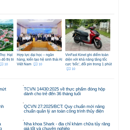
Thọ: Hạt
Hợp lực đại học – ngân
VinFast Kinet ghi điểm toàn
ô thị tri
hàng, kiến tạo hệ sinh thái AI
diện với khả năng tăng tốc
Việt Nam
cực ‘bốc’, đổi pin trong 1 phút
10
10
10
nứt
TCVN 14430:2025 về thực phẩm đóng hộp
dành cho trẻ đến 36 tháng tuổi
nh
QCVN 27:2025/BCT: Quy chuẩn mới nâng
chuẩn quản lý an toàn công trình thủy điện
à
Nha khoa Shark - địa chỉ khám chữa tủy răng
g
giá tốt và chuyên nghiệp