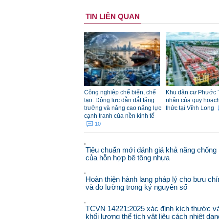
TIN LIÊN QUAN
Công nghiệp chế biến, chế
Khu dân cư Phước 
tạo: Động lực dẫn dắt tăng
nhân của quy hoạch đ
trưởng và nâng cao năng lực
thức tại Vĩnh Long
cạnh tranh của nền kinh tế
10
Tiêu chuẩn mới đánh giá khả năng chống 
của hỗn hợp bê tông nhựa
Hoàn thiện hành lang pháp lý cho bưu chí
và đo lường trong kỷ nguyên số
TCVN 14221:2025 xác định kích thước v
khối lượng thể tích vật liệu cách nhiệt dạn