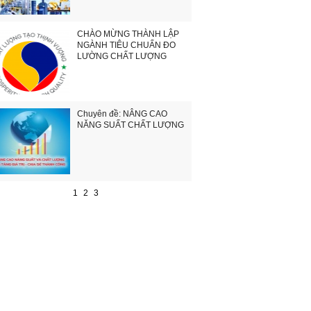
CHÀO MỪNG THÀNH LẬP
NGÀNH TIÊU CHUẨN ĐO
LƯỜNG CHẤT LƯỢNG
Chuyên đề: NÂNG CAO
NĂNG SUẤT CHẤT LƯỢNG
1
2
3