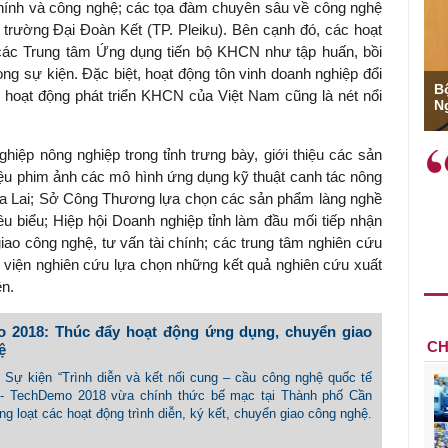
ài chính và công nghệ; các tọa đàm chuyên sâu về công nghệ
g trường Đại Đoàn Kết (TP. Pleiku). Bên cạnh đó, các hoạt
các Trung tâm Ứng dụng tiến bộ KHCN như tập huấn, bồi
g sự kiện. Đặc biệt, hoạt động tôn vinh doanh nghiệp đổi
Ông Hoàng Quang Phòng - Phó Chủ tịch
B
hoạt động phát triển KHCN của Việt Nam cũng là nét nổi
ên gia kinh tế
VCCI
N
iệp nông nghiệp trong tỉnh trưng bày, giới thiệu các sản
 công nghệ số
""Theo tôi, cần sự thay đổi từ
iệu phim ảnh các mô hình ứng dụng kỹ thuật canh tác nông
a, nâng cao
gốc rễ về nhận thức, doanh
ia Lai; Sở Công Thương lựa chọn các sản phẩm làng nghề
ng logistics là
nghiệp cần coi quan hệ lao
u biểu; Hiệp hội Doanh nghiệp tỉnh làm đầu mối tiếp nhận
"
động hài hoà là động lực phát
ao công nghệ, tư vấn tài chính; các trung tâm nghiên cứu
triển..."
c, viện nghiên cứu lựa chọn những kết quả nghiên cứu xuất
ện.
 2018: Thúc đẩy hoạt động ứng dụng, chuyển giao
CH
ệ
- Sự kiện “Trình diễn và kết nối cung – cầu công nghệ quốc tế
- TechDemo 2018 vừa chính thức bế mạc tại Thành phố Cần
g loạt các hoạt động trình diễn, ký kết, chuyển giao công nghệ.