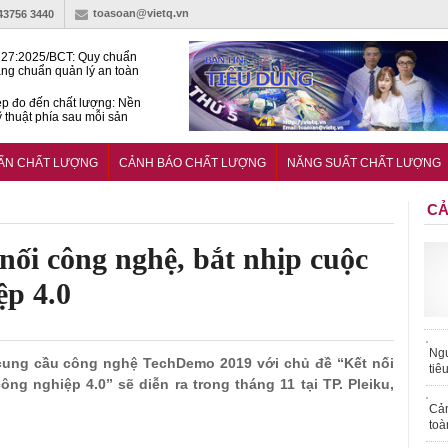
toasoan@vietq.vn
-43756 3440
27:2025/BCT: Quy chuẩn
ng chuẩn quản lý an toàn
rình thủy điện
p đo đến chất lượng: Nền
ỹ thuật phía sau mỗi sản
n cư Phước Thọ: Hạt nhân
 hoạch đô thị tri thức tại
UẨN CHẤT LƯỢNG
CẢNH BÁO CHẤT LƯỢNG
NĂNG SUẤT CHẤT LƯỢNG
Long
CẢ
ối công nghệ, bắt nhịp cuộc
ệp 4.0
Ngư
ối cung cầu công nghệ TechDemo 2019 với chủ đề “Kết nối
tiê
g nghiệp 4.0” sẽ diễn ra trong tháng 11 tại TP. Pleiku,
Cả
toà