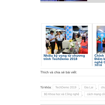
Nhiều kỳ vọng từ chương
Chính 
trình TechDemo 2018
Điểm k
nghệ 
2018
Thích và chia sẻ bài viết:
Từ khóa:
TechDemo 2019
,
Gia Lai
,
ch
Bộ Khoa học và Công nghệ
,
cách mạng cô