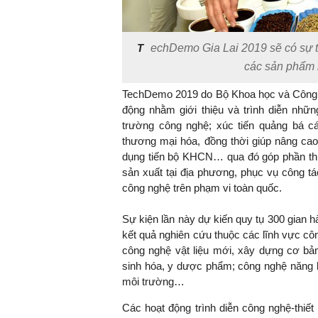
T
echDemo Gia Lai 2019 sẽ có sự th
các sản phẩm 
TechDemo 2019 do Bộ Khoa học và Công n
động nhằm giới thiệu và trình diễn nhữn
trường công nghệ; xúc tiến quảng bá c
thương mại hóa, đồng thời giúp nâng ca
dụng tiến bộ KHCN… qua đó góp phần th
sản xuất tại địa phương, phục vụ công t
công nghệ trên phạm vi toàn quốc.
Sự kiện lần này dự kiến quy tụ 300 gian hà
kết quả nghiên cứu thuộc các lĩnh vực côn
công nghệ vật liệu mới, xây dựng cơ bản
sinh hóa, y dược phẩm; công nghệ năng l
môi trường…
Các hoạt động trình diễn công nghệ-thiế