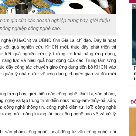
am gia của các doanh nghiệp trưng bày, giới thiệu
nông nghiệp công nghệ cao.
ghệ (KH&CN) và UBND tỉnh Gia Lai chỉ đạo. Đây là hoạt
g kết quả nghiên cứu KHCN mới, thúc đẩy phát triển thị
ác kết quả nghiên cứu, ý tưởng có khả năng ứng dụng,
o năng lực và hiệu quả hoạt động của các Trung tâm Ứng
úc đẩy công tác chuyển giao ứng dụng tiến bộ KHCN vào
[
n
ác quản lý nhà nước về ứng dụng, chuyển giao và đổi mới
ng trưng bày, giới thiệu các công nghệ, thiết bị, sản phẩm,
g nghệ và tập trung trình diễn như: nông-lâm-thủy-hải sản;
ĐỐ
; công nghệ thông tin, công nghệ điện tử, IoT; công nghệ
ượng mới, năng lượng tái tạo; công nghệ bảo vệ và xử lý
t bị-sản phẩm công nghệ; hoạt động tư vấn công nghệ, cải