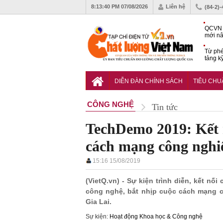
8:13:41 PM
07/08/2026
Liên hệ
(84-2)
QCVN 
mới nâ
công t
Từ phé
tảng k
phẩm
Khu dâ
của quy
DIỄN ĐÀN CHÍNH SÁCH
TIÊU CH
Vĩnh 
CÔNG NGHỆ
Tin tức
TechDemo 2019: Kết n
cách mạng công nghi
15:16 15/08/2019
(VietQ.vn) - Sự kiện trình diễn, kết n
công nghệ, bắt nhịp cuộc cách mạng côn
Gia Lai.
Sự kiện:
Hoạt động Khoa học & Công nghệ