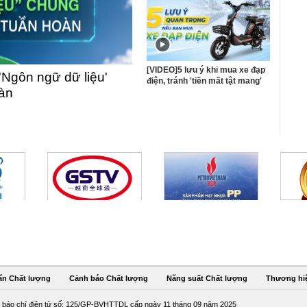
[VIDEO]5 lưu ý khi mua xe đạp
'Ngôn ngữ dữ liệu'
điện, tránh 'tiền mất tật mang'
oàn
ẩn Chất lượng
Cảnh báo Chất lượng
Năng suất Chất lượng
Thương hi
 báo chí điện tử số: 125/GP-BVHTTDL cấp ngày 11 tháng 09 năm 2025