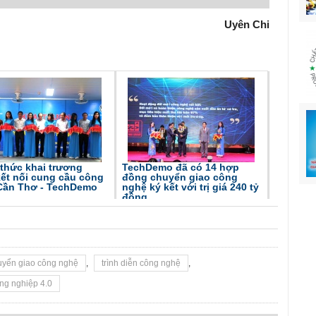
Uyên Chi
thức khai trương
TechDemo đã có 14 hợp
ết nối cung cầu công
đồng chuyển giao công
Cần Thơ - TechDemo
nghệ ký kết với trị giá 240 tỷ
đồng
uyển giao công nghệ
,
trình diễn công nghệ
,
ng nghiệp 4.0