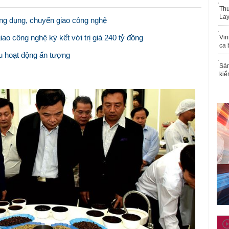
Thu
Lay
g dụng, chuyển giao công nghệ
 công nghệ ký kết với trị giá 240 tỷ đồng
Vin
ca 
 hoạt động ấn tượng
Sản
kiể