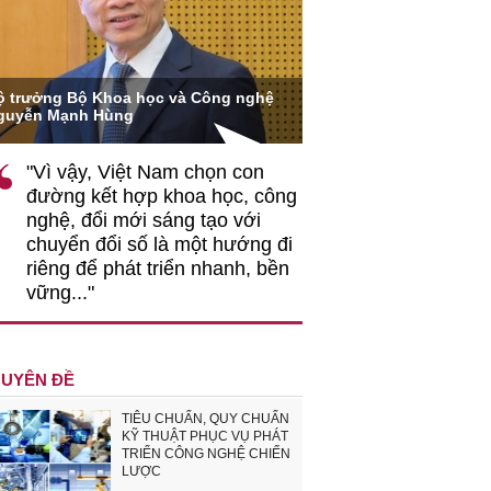
ộ trưởng Bộ Khoa học và Công nghệ
TS. Nguyễn Đức Độ - P
guyễn Mạnh Hùng
Viện Kinh tế Tài chính
"Vì vậy, Việt Nam chọn con
"Có rất nhiều v
đường kết hợp khoa học, công
ngay từ bây giờ
nghệ, đổi mới sáng tạo với
đang được tiến
chuyển đổi số là một hướng đi
đầu tư cho kho
riêng để phát triển nhanh, bền
nghệ; ban hành
vững..."
khuyến khích đ
khởi nghiệp..."
UYÊN ĐỀ
TIÊU CHUẨN, QUY CHUẨN
KỸ THUẬT PHỤC VỤ PHÁT
TRIỂN CÔNG NGHỆ CHIẾN
LƯỢC