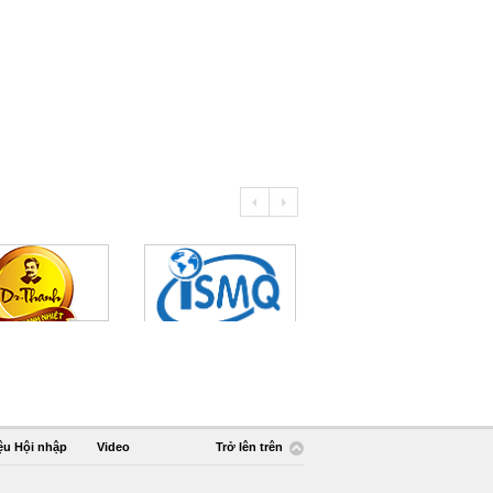
ệu Hội nhập
Video
Trở lên trên