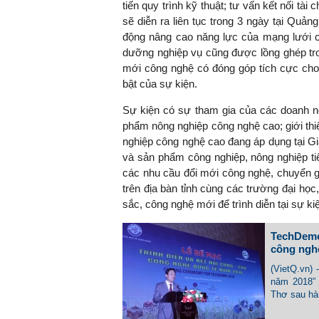
tiến quy trình kỹ thuật; tư vấn kết nối t
sẽ diễn ra liên tục trong 3 ngày tại Quản
động nâng cao năng lực của mạng lưới 
dưỡng nghiệp vụ cũng được lồng ghép tron
mới công nghệ có đóng góp tích cực cho 
TS Phan Đức Hiếu - Chuy
bật của sự kiện.
Sự kiện có sự tham gia của các doanh ngh
Việc sử dụng hiệu quả chính
"Việc ứng dụng
phẩm nông nghiệp công nghệ cao; giới th
sách tài khóa không chỉ mang ý
nhằm tối ưu hó
nghiệp công nghệ cao đang áp dụng tại G
nghĩa hỗ trợ ngắn hạn mà còn
hiệu quả hoạt độ
và sản phẩm công nghiệp, nông nghiệp tiê
đóng vai trò tạo nền tảng cho
rất có ý nghĩa...
các nhu cầu đổi mới công nghệ, chuyển gi
tăng trưởng bền vững dài hạn.
trên địa bàn tỉnh cùng các trường đại họ
sắc, công nghệ mới để trình diễn tại sự ki
TechDemo
công ngh
(VietQ.vn) 
năm 2018” 
Thơ sau hàn