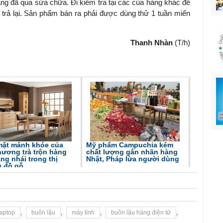
ng đã qua sửa chữa. Đi kiểm tra tại các của hàng khác để
 trả lại. Sản phẩm bán ra phải được dùng thử 1 tuần miến
Thanh Nhàn
(T/h)
mặt mánh khóe của
Mỹ phẩm Campuchia kém
hương trà trộn hàng
chất lượng gắn nhãn hàng
àng nhái trong thị
Nhật, Pháp lừa người dùng
g đồ gỗ
laptop
,
buôn lậu
,
máy tính
,
buôn lậu hàng điện tử
,