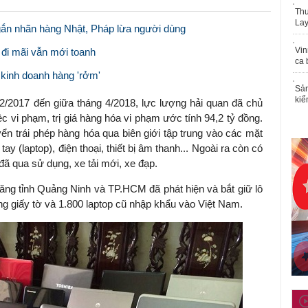
Thu
Lay
n nhãn hàng Nhật, Pháp lừa người dùng
Vin
 đi mãi vẫn mới toanh
ca 
 kinh doanh hàng 'rởm'
Sản
kiể
2/2017 đến giữa tháng 4/2018, lực lượng hải quan đã chủ
iệc vi phạm, trị giá hàng hóa vi phạm ước tính 94,2 tỷ đồng.
yển trái phép hàng hóa qua biên giới tập trung vào các mặt
y (laptop), điện thoại, thiết bị âm thanh... Ngoài ra còn có
đã qua sử dụng, xe tải mới, xe đạp.
ăng tỉnh Quảng Ninh và TP.HCM đã phát hiện và bắt giữ lô
ng giấy tờ và 1.800 laptop cũ nhập khẩu vào Việt Nam.