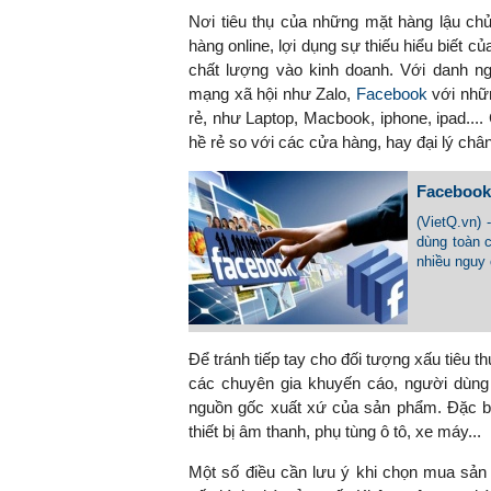
Nơi tiêu thụ của những mặt hàng lậu ch
hàng online, lợi dụng sự thiếu hiểu biết 
chất lượng vào kinh doanh. Với danh ng
mạng xã hội như Zalo,
Facebook
với nhữn
TS. Nguyễn Đức Độ - Ph
Viện Kinh tế Tài chính
rẻ, như Laptop, Macbook, iphone, ipad....
hề rẻ so với các cửa hàng, hay đại lý chân
"Có rất nhiều vi
Facebook 
ngay từ bây giờ 
đang được tiến
(VietQ.vn)
đầu tư cho kho
dùng toàn c
nhiều nguy 
nghệ; ban hành
khuyến khích đổ
khởi nghiệp..."
Để tránh tiếp tay cho đối tượng xấu tiêu 
các chuyên gia khuyến cáo, người dùng 
nguồn gốc xuất xứ của sản phẩm. Đặc biệ
thiết bị âm thanh, phụ tùng ô tô, xe máy...
Một số điều cần lưu ý khi chọn mua sản