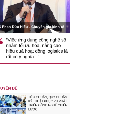
Ông Hoàng Quang Phòn
S Phan Đức Hiếu - Chuyên gia kinh tế
VCCI
"Việc ứng dụng công nghệ số
""Theo tôi, cần 
nhằm tối ưu hóa, nâng cao
gốc rễ về nhận
hiệu quả hoạt động logistics là
nghiệp cần coi
rất có ý nghĩa..."
động hài hoà là
triển..."
UYÊN ĐỀ
TIÊU CHUẨN, QUY CHUẨN
KỸ THUẬT PHỤC VỤ PHÁT
TRIỂN CÔNG NGHỆ CHIẾN
LƯỢC