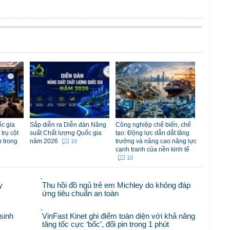
c gia
Sắp diễn ra Diễn đàn Năng
Công nghiệp chế biến, chế
trụ cột
suất Chất lượng Quốc gia
tạo: Động lực dẫn dắt tăng
n trong
năm 2026
trưởng và nâng cao năng lực
10
cạnh tranh của nền kinh tế
10
y
Thu hồi đồ ngủ trẻ em Michley do không đáp
ứng tiêu chuẩn an toàn
sinh
VinFast Kinet ghi điểm toàn diện với khả năng
tăng tốc cực ‘bốc’, đổi pin trong 1 phút