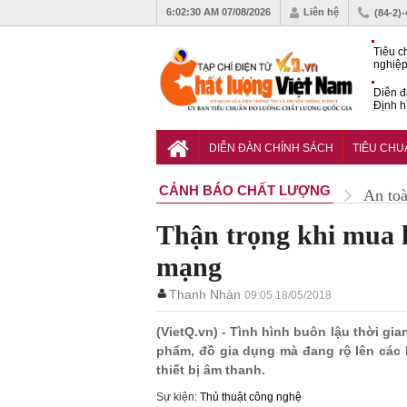
6:02:31 AM
07/08/2026
Liên hệ
(84-2)
Tiêu c
nghiệp
Diễn đ
Định h
phát tr
Sắp di
Chất l
DIỄN ĐÀN CHÍNH SÁCH
TIÊU CH
CẢNH BÁO CHẤT LƯỢNG
An to
Thận trọng khi mua la
mạng
Thanh Nhàn
09:05 18/05/2018
(VietQ.vn) - Tình hình buôn lậu thời gi
phẩm, đồ gia dụng mà đang rộ lên các lo
thiết bị âm thanh.
Sự kiện:
Thủ thuật công nghệ