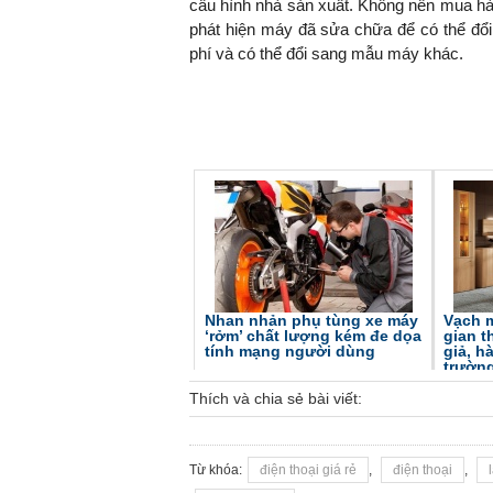
cấu hình nhà sản xuất. Không nên mua hà
phát hiện máy đã sửa chữa để có thể đổi
phí và có thể đổi sang mẫu máy khác.
Nhan nhản phụ tùng xe máy
Vạch 
‘rởm’ chất lượng kém đe dọa
gian t
tính mạng người dùng
giả, h
trườn
Thích và chia sẻ bài viết:
Từ khóa:
điện thoại giá rẻ
,
điện thoại
,