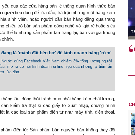
ủ yếu qua các cửa hàng bán lẻ thông quan hình thức bán
của người tiêu dùng để lừa đảo, trà trộn những mặt hàng kém
hĩa sinh viên, hoặc người cần bán hàng đăng qua trang
g chiêu trò bán sản phẩm công nghệ với giá rẻ hoặc siêu
ó Viện trưởng
T
 Có thể là những sản phẩm tân trang lại, bán với giá không
 chính.
ệc phải làm
Việc sử dụng hiệu quả chính
đang là 'mảnh đất béo bở' để kinh doanh hàng 'rởm'
và trên thực tế
sách tài khóa không chỉ mang ý
 hành như tăng
nghĩa hỗ trợ ngắn hạn mà còn
 - Người dùng Facebook Việt Nam chiếm 3% tổng lượng người
a học công
ầu, mở ra cơ hội kinh doanh online hiệu quả nhưng lại tiềm ẩn
đóng vai trò tạo nền tảng cho
cơ lừa đảo.
 các cơ chế
tăng trưởng bền vững dài hạn.
i mới sáng tạo,
thụ hàng lậu, đồng thời tránh mua phải hàng kém chất lượng,
CH
cần kiểm tra thật kĩ các giấy tờ xuất nhập, chứng minh
t là các loại sản phẩm điện tử như máy tính, điện thoại,
 phẩm điện tử: Sản phẩm bán nguyên bản không thay đổi