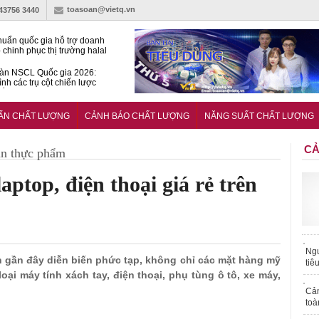
toasoan@vietq.vn
-43756 3440
huẩn quốc gia hỗ trợ doanh
 chinh phục thị trường halal
àn NSCL Quốc gia 2026:
ình các trụ cột chiến lược
iển trong thời đại mới
ễn ra Diễn đàn Năng suất
ượng Quốc gia năm 2026
UẨN CHẤT LƯỢNG
CẢNH BÁO CHẤT LƯỢNG
NĂNG SUẤT CHẤT LƯỢNG
CẢ
àn thực phẩm
ptop, điện thoại giá rẻ trên
Ngư
an gần đây diễn biến phức tạp, không chỉ các mặt hàng mỹ
tiê
ại máy tính xách tay, điện thoại, phụ tùng ô tô, xe máy,
Cả
toà