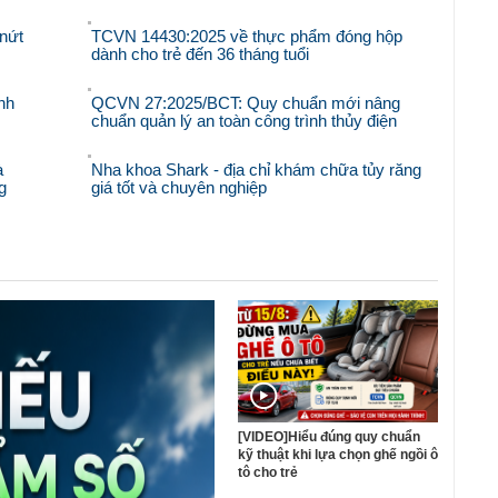
nứt
TCVN 14430:2025 về thực phẩm đóng hộp
dành cho trẻ đến 36 tháng tuổi
nh
QCVN 27:2025/BCT: Quy chuẩn mới nâng
chuẩn quản lý an toàn công trình thủy điện
à
Nha khoa Shark - địa chỉ khám chữa tủy răng
g
giá tốt và chuyên nghiệp
[VIDEO]Hiểu đúng quy chuẩn
kỹ thuật khi lựa chọn ghế ngồi ô
tô cho trẻ