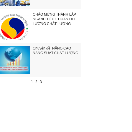
CHÀO MỪNG THÀNH LẬP
NGÀNH TIÊU CHUẨN ĐO
LƯỜNG CHẤT LƯỢNG
Chuyên đề: NÂNG CAO
NĂNG SUẤT CHẤT LƯỢNG
1
2
3