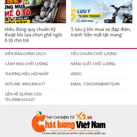
Hiểu đúng quy chuẩn kỹ
5 lưu ý khi mua xe đạp điện,
thuật khi lựa chọn ghế ngồi
tránh 'tiền mất tật mang'
ô tô cho trẻ
DIỄN ĐÀN CHÍNH SÁCH
TIÊU CHUẨN CHẤT LƯỢNG
CẢNH BÁO CHẤT LƯỢNG
NĂNG SUẤT CHẤT LƯỢNG
THƯƠNG HIỆU HỘI NHẬP
VIDEO
HOTLINE: 0963.806.677
EMAIL:
TOASOAN@VIETQ.VN
LIÊN HỆ QUẢNG CÁO :
TEL:0988.624.621