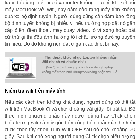
tra vị trí dùng thiết bị có xa router không. Lưu ý, khi kết nối
máy MacBook với wifi, hãy đảm bảo rằng máy tính không
quá xa bộ định tuyến. Người dùng cũng cần đảm bảo rằng
bộ định tuyến không bị nhiễu vì nếu trường hợp đặt nó gần
cáp điện, điện thoại, máy quay video, lò vi sóng hoặc bất
cứ thứ gì thì đều ảnh hưởng tới chất lượng đường truyền
tín hiệu. Do dó không nên đặt ở gần các thiết bị này.
Thủ thuật khắc phục Laptop không nhận
Wifi nhanh và chuẩn nhất
(VietQ.vn) - Trong quá trình sử dụng Laptop
không thể tránh khỏi lỗi laptop không nhận wifi. Có
nhiều người do thiếu hiểu biết công nghệ nên rất
lo lắng, tuy nhiên đây chỉ là lỗi thông thường có
thể khắc phục đơn giản.
Kiểm tra wifi trên máy tính
Nếu các cách trên không khả dụng, người dùng có thể tắt
wifi trên MacBook đi và chờ khoảng vài giây rồi bật lại. Để
thực hiện phương pháp này người dùng hãy Click chọn
biểu tượng wifi nằm ở góc trên cùng bên phải màn hình rồi
click chọn tùy chọn Turn Wifi OFF sau đó chờ khoảng 30
giây. Sau khi chờ xong người dùng Click chọn biểu tượng