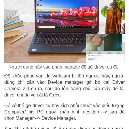
Người dùng hãy vào phần manage để gỡ driver cũ đi.
Để khắc phục vấn đề webcam bị lộn ngược này, người
dùng chỉ cần vào Device manager gỡ bỏ cái Driver
Camera 2.0 cũ ra, sau đó lên trang chủ của máy để tải
driver chuẩn về cài là được.
Để có thể gỡ driver cũ hãy kích phải chuột vào biểu tượng
Computer/This PC ngoài màn hình desktop --> sau đó
chọn Manager --> Device Manager.
Sau khi gỡ bỏ driver cũ do nhận diện sai driver, người