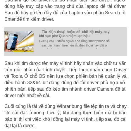
dùng hãy truy cập vào trang chủ của laptop để tải driver.
Sau đó hãy gõ tên đầy đủ của Laptop vào phần Search rồi
Enter để tìm kiếm driver.
Tắt điện thoại hoặc để chế độ máy bay
khi sạc pin: Quan niệm lạc hậu
(VietQ.vn) - Nhiều người cho rằng smartphone sẽ
sạc pin nhanh hơn nếu tắt điện thoại hay đặt ở
chế độ “máy bay”. Tuy nhiên, quan niệm này
chưa thực sự chính xác.
Sau khi tìm được tên máy vi tính hãy nhấn vào chữ tư vấn
trên góc phải của trình duyệt. Tiếp theo nhấn chọn Driver
và Tools. Ở chỗ OS nên lựa chọn phiên bản hệ quản lý và
điều hành 32&64 bit đang dùng để tải driver phù hợp với
phiên bản, tiếp sau đó kéo tìm nhánh driver Camera để tải
driver mới nhất về cài.
Cuối cùng là tải về dùng Winrar bung file tệp tin ra và chạy
file cài đặt là xong. Lưu ý, khi đang thực hiện mà bị báo
bảo trì thì chỉ việc khởi động lại máy vi tính, tiếp sau đó cài
đặt lại là được.