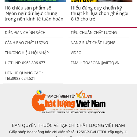
Hộ chiếu sản phẩm số:
Hiểu đúng quy chuẩn kỹ
'Ngôn ngữ dữ liệu' chung
thuật khi lựa chọn ghế ngồi
trong nền kinh tế tuần hoàn
ô tô cho trẻ
DIỄN ĐÀN CHÍNH SÁCH
TIÊU CHUẨN CHẤT LƯỢNG
CẢNH BÁO CHẤT LƯỢNG
NĂNG SUẤT CHẤT LƯỢNG
THƯƠNG HIỆU HỘI NHẬP
VIDEO
HOTLINE: 0963.806.677
EMAIL:
TOASOAN@VIETQ.VN
LIÊN HỆ QUẢNG CÁO :
TEL:0988.624.621
BẢN QUYỀN THUỘC VỀ TẠP CHÍ CHẤT LƯỢNG VIỆT NAM
Giấy phép hoạt động báo chí điện tử số: 125/GP-BVHTTDL cấp ngày 11