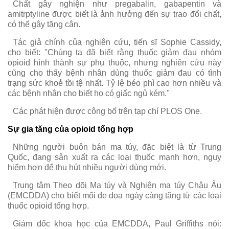
Chất gây nghiện như pregabalin, gabapentin và
amitrptyline được biết là ảnh hưởng đến sự trao đổi chất,
có thể gây tăng cân.
Tác giả chính của nghiên cứu, tiến sĩ Sophie Cassidy,
cho biết: "Chúng ta đã biết rằng thuốc giảm đau nhóm
opioid hình thành sự phụ thuộc, nhưng nghiên cứu này
cũng cho thấy bệnh nhân dùng thuốc giảm đau có tình
trạng sức khoẻ tồi tệ nhất. Tỷ lệ béo phì cao hơn nhiều và
các bệnh nhân cho biết họ có giấc ngủ kém."
Các phát hiện được công bố trên tạp chí PLOS One.
Sự gia tăng của opioid tổng hợp
Những người buôn bán ma túy, đặc biệt là từ Trung
Quốc, đang sản xuất ra các loại thuốc mạnh hơn, nguy
hiểm hơn để thu hút nhiều người dùng mới.
Trung tâm Theo dõi Ma túy và Nghiện ma túy Châu Âu
(EMCDDA) cho biết mối đe dọa ngày càng tăng từ các loại
thuốc opioid tổng hợp.
Giám đốc khoa học của EMCDDA, Paul Griffiths nói: