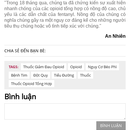
"Trong 18 tháng qua, chúng ta đã chứng kiến ​​sự xuất hiện
nhanh chóng của các opioid tổng hợp có nồng độ cao, chủ
yếu là các dẫn chất của fentanyl. Nồng độ của chúng có
nghĩa chúng gây ra một nguy cơ đáng kể cho những người
tiêu thụ chúng hoặc vô tình tiếp xúc với chúng."
An Nhiên
CHIA SẺ ĐẾN BẠN BÈ:
Thuốc Giảm Đau Opioid
Opioid
Nguy Cơ Béo Phì
TAGS:
Bệnh Tim
Đột Quỵ
Tiểu Đường
Thuốc
Thuốc Opioid Tổng Hợp
Bình luận
BÌNH LUẬN