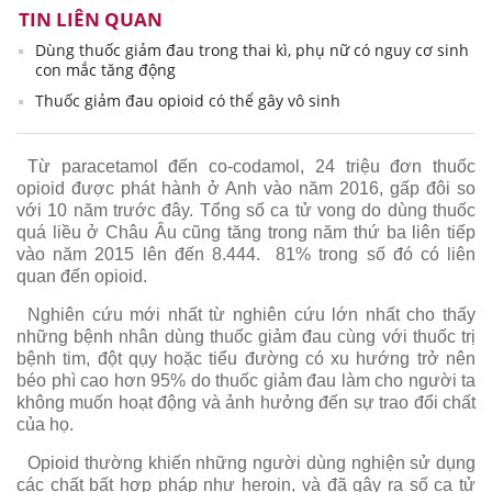
TIN LIÊN QUAN
Dùng thuốc giảm đau trong thai kì, phụ nữ có nguy cơ sinh
con mắc tăng động
Thuốc giảm đau opioid có thể gây vô sinh
Từ paracetamol đến co-codamol, 24 triệu đơn thuốc
opioid được phát hành ở Anh vào năm 2016, gấp đôi so
với 10 năm trước đây. Tổng số ca tử vong do dùng thuốc
quá liều ở Châu Âu cũng tăng trong năm thứ ba liên tiếp
vào năm 2015 lên đến 8.444. 81% trong số đó có liên
quan đến opioid.
Nghiên cứu mới nhất từ ​​nghiên cứu lớn nhất cho thấy
những bệnh nhân dùng thuốc giảm đau cùng với thuốc trị
bệnh tim, đột qụy hoặc tiểu đường có xu hướng trở nên
béo phì cao hơn 95% do thuốc giảm đau làm cho người ta
không muốn hoạt động và ảnh hưởng đến sự trao đổi chất
của họ.
Opioid thường khiến những người dùng nghiện sử dụng
các chất bất hợp pháp như heroin, và đã gây ra số ca tử