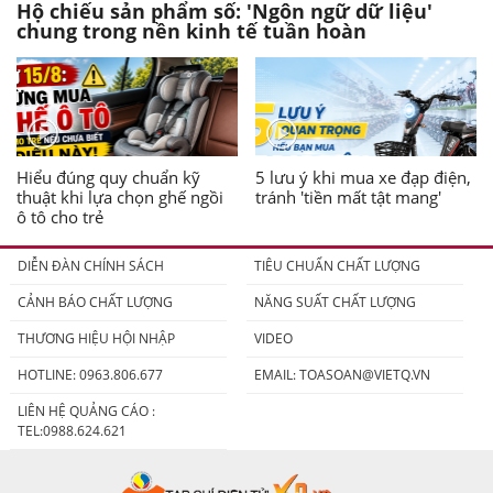
Hộ chiếu sản phẩm số: 'Ngôn ngữ dữ liệu'
chung trong nền kinh tế tuần hoàn
Hiểu đúng quy chuẩn kỹ
5 lưu ý khi mua xe đạp điện,
thuật khi lựa chọn ghế ngồi
tránh 'tiền mất tật mang'
ô tô cho trẻ
DIỄN ĐÀN CHÍNH SÁCH
TIÊU CHUẨN CHẤT LƯỢNG
CẢNH BÁO CHẤT LƯỢNG
NĂNG SUẤT CHẤT LƯỢNG
THƯƠNG HIỆU HỘI NHẬP
VIDEO
HOTLINE: 0963.806.677
EMAIL:
TOASOAN@VIETQ.VN
LIÊN HỆ QUẢNG CÁO :
TEL:0988.624.621