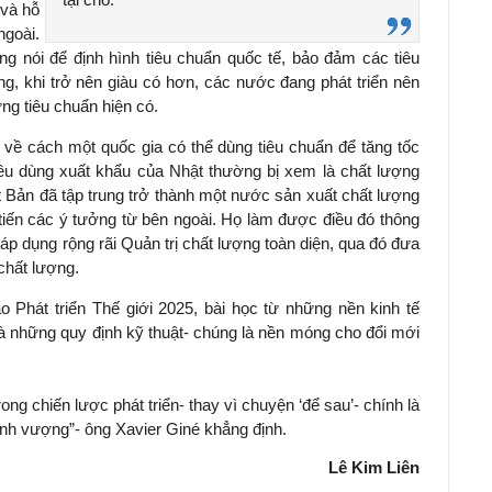
 và hỗ
goài.
ng nói để định hình tiêu chuẩn quốc tế, bảo đảm các tiêu
g, khi trở nên giàu có hơn, các nước đang phát triển nên
ng tiêu chuẩn hiện có.
u về cách một quốc gia có thể dùng tiêu chuẩn để tăng tốc
tiêu dùng xuất khẩu của Nhật thường bị xem là chất lượng
hật Bản đã tập trung trở thành một nước sản xuất chất lượng
 tiến các ý tưởng từ bên ngoài. Họ làm được điều đó thông
áp dụng rộng rãi Quản trị chất lượng toàn diện, qua đó đưa
chất lượng.
Phát triển Thế giới 2025, bài học từ những nền kinh tế
là những quy định kỹ thuật- chúng là nền móng cho đổi mới
ng chiến lược phát triển- thay vì chuyện ‘để sau’- chính là
nh vượng”- ông Xavier Giné khẳng định.
Lê Kim Liên