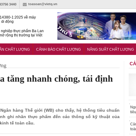
toasoan@vietq.vn
-43756 3440
14380-1:2025 về máy
 di động
 nghiệp thực phẩm Ba Lan
ở rộng thị trường tại Việt
huẩn quốc gia hỗ trợ doanh
 chinh phục thị trường halal
UẨN CHẤT LƯỢNG
CẢNH BÁO CHẤT LƯỢNG
NĂNG SUẤT CHẤT LƯỢNG
CẢ
ợng
ia tăng nhanh chóng, tái định
Ngư
a Ngân hàng Thế giới (WB) cho thấy, hệ thống tiêu chuẩn
tiê
ịnh ghi nhãn thực phẩm đến các thông số kỹ thuật của
kinh tế toàn cầu.
Cả
toà