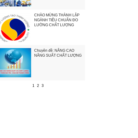
CHÀO MỪNG THÀNH LẬP
NGÀNH TIÊU CHUẨN ĐO
LƯỜNG CHẤT LƯỢNG
Chuyên đề: NÂNG CAO
NĂNG SUẤT CHẤT LƯỢNG
1
2
3