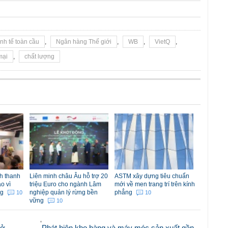
inh tế toàn cầu
,
Ngân hàng Thế giới
,
WB
,
VietQ
,
mại
,
chất lượng
h thanh
Liên minh châu Âu hỗ trợ 20
ASTM xây dựng tiêu chuẩn
o vì
triệu Euro cho ngành Lâm
mới về men trang trí trên kính
ng
nghiệp quản lý rừng bền
phẳng
10
10
vững
10
mở
Phát hiện kho hàng và máy móc sản xuất gần