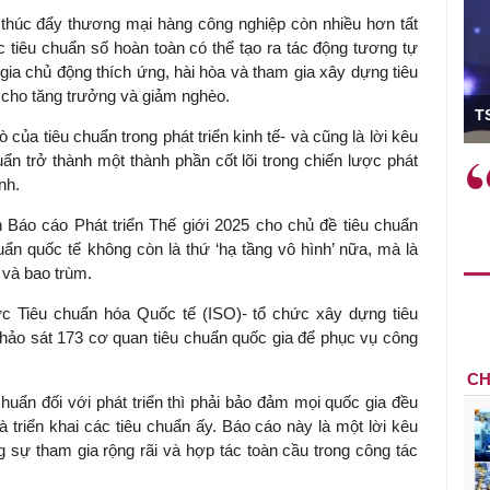
ã thúc đẩy thương mại hàng công nghiệp còn nhiều hơn tất
c tiêu chuẩn số hoàn toàn có thể tạo ra tác động tương tự
gia chủ động thích ứng, hài hòa và tham gia xây dựng tiêu
cho tăng trưởng và giảm nghèo.
ó Viện trưởng
T
ò của tiêu chuẩn trong phát triển kinh tế- và cũng là lời kêu
ẩn trở thành một thành phần cốt lõi trong chiến lược phát
ệc phải làm
Việc sử dụng hiệu quả chính
nh.
và trên thực tế
sách tài khóa không chỉ mang ý
 hành như tăng
nghĩa hỗ trợ ngắn hạn mà còn
 Báo cáo Phát triển Thế giới 2025 cho chủ đề tiêu chuẩn
a học công
đóng vai trò tạo nền tảng cho
ẩn quốc tế không còn là thứ ‘hạ tầng vô hình’ nữa, mà là
 các cơ chế
tăng trưởng bền vững dài hạn.
 và bao trùm.
i mới sáng tạo,
c Tiêu chuẩn hóa Quốc tế (ISO)- tổ chức xây dựng tiêu
 khảo sát 173 cơ quan tiêu chuẩn quốc gia để phục vụ công
CH
chuẩn đối với phát triển thì phải bảo đảm mọi quốc gia đều
 triển khai các tiêu chuẩn ấy. Báo cáo này là một lời kêu
 sự tham gia rộng rãi và hợp tác toàn cầu trong công tác