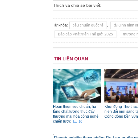
Thích và chia sẻ bài viết:
Từ khóa:
tiêu chuẩn quốc tế
,
tái định hình k
Báo cáo Phát triển Thế giới 2025
,
thương 
TIN LIÊN QUAN
Hoàn thiện tiêu chuẩn, hạ
Khởi động Thử thác
tầng chất lượng thúc đẩy
niên đổi mới sáng tạ
thương mại hóa công nghệ
Cộng đồng bền vữ
chiến lược
10
Doanh nghiệp thực phẩm Ba Lan muốn 