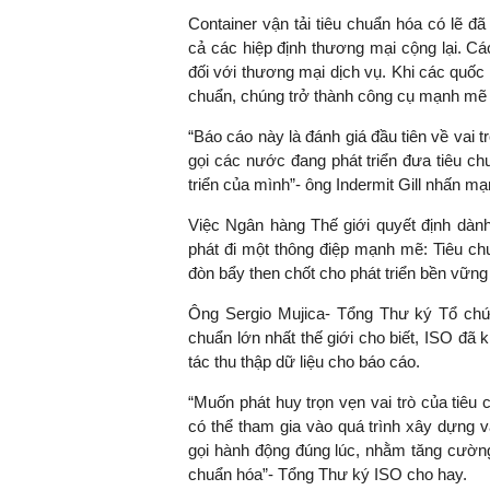
Container vận tải tiêu chuẩn hóa có lẽ đ
cả các hiệp định thương mại cộng lại. Cá
đối với thương mại dịch vụ. Khi các quốc 
chuẩn, chúng trở thành công cụ mạnh mẽ 
TS. Nguyễn Đức Độ - Ph
Viện Kinh tế Tài chính
“Báo cáo này là đánh giá đầu tiên về vai tr
gọi các nước đang phát triển đưa tiêu chu
"Có rất nhiều vi
triển của mình”- ông Indermit Gill nhấn mạ
ngay từ bây giờ 
đang được tiến
Việc Ngân hàng Thế giới quyết định dành
đầu tư cho kho
phát đi một thông điệp mạnh mẽ: Tiêu chu
nghệ; ban hành
đòn bẩy then chốt cho phát triển bền vững
khuyến khích đổ
Ông Sergio Mujica- Tổng Thư ký Tổ chứ
khởi nghiệp..."
chuẩn lớn nhất thế giới cho biết, ISO đã
tác thu thập dữ liệu cho báo cáo.
“Muốn phát huy trọn vẹn vai trò của tiêu 
có thể tham gia vào quá trình xây dựng và
gọi hành động đúng lúc, nhằm tăng cường
chuẩn hóa”- Tổng Thư ký ISO cho hay.