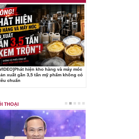
[VIDEO]Phát hiện kho hàng và máy móc
ản xuất gần 3,5 tấn mỹ phẩm không có
iêu chuẩn
I THOẠI