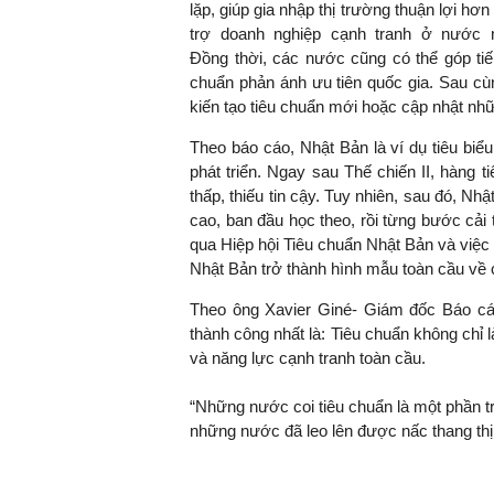
lặp, giúp gia nhập thị trường thuận lợi hơn
trợ doanh nghiệp cạnh tranh ở nước n
Đồng thời, các nước cũng có thể góp tiế
chuẩn phản ánh ưu tiên quốc gia. Sau cùn
kiến tạo tiêu chuẩn mới hoặc cập nhật nhữ
Theo báo cáo, Nhật Bản là ví dụ tiêu biể
phát triển. Ngay sau Thế chiến II, hàng 
thấp, thiếu tin cậy. Tuy nhiên, sau đó, N
cao, ban đầu học theo, rồi từng bước cải
qua Hiệp hội Tiêu chuẩn Nhật Bản và việc 
Nhật Bản trở thành hình mẫu toàn cầu về 
Theo ông Xavier Giné- Giám đốc Báo cáo 
thành công nhất là: Tiêu chuẩn không chỉ 
và năng lực cạnh tranh toàn cầu.
“Những nước coi tiêu chuẩn là một phần tro
những nước đã leo lên được nấc thang thị