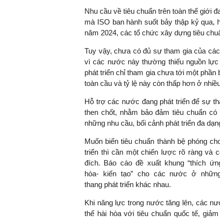
Nhu cầu về tiêu chuẩn trên toàn thế giới đ
mà ISO ban hành suốt bảy thập kỷ qua,
năm 2024, các tổ chức xây dựng tiêu chuẩn
Tuy vậy, chưa có đủ sự tham gia của các 
vì các nước này thường thiếu nguồn lực
phát triển chỉ tham gia chưa tới một phần
toàn cầu và tỷ lệ này còn thấp hơn ở nhiề
Hỗ trợ các nước đang phát triển để sự th
then chốt, nhằm bảo đảm tiêu chuẩn có 
những nhu cầu, bối cảnh phát triển đa dạn
Muốn biến tiêu chuẩn thành bệ phóng ch
triển thì cần một chiến lược rõ ràng và 
đích. Báo cáo đề xuất khung “thích ứng
hòa- kiến tạo” cho các nước ở nhữn
thang phát triển khác nhau.
Khi năng lực trong nước tăng lên, các n
thể hài hòa với tiêu chuẩn quốc tế, giảm