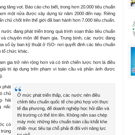
ang tăng vọt. Báo cáo cho biết, trong hơn 20.000 tiêu chuẩn
 hơn một nửa được xây dựng từ năm 2000 đến nay. Riêng
 chủ chốt trên thế giới đã ban hành hơn 7.000 tiêu chuẩn.
nước đang phát triển trong quá trình soạn thảo tiêu chuẩn
 và chuyên môn để tham gia. Trung bình, các nước đang
 ba số ủy ban kỹ thuật ở ISO- nơi quyết định các tiêu chuẩn
u tổ chức khác.
am gia trở nên rộng hơn và có tính chiến lược hơn là điều
giá trị áp dụng trên phạm vi toàn cầu và phản ánh được
g.
o phát
có chủ
Ở mức phát triển thấp, các nước nên điều
- hài
chỉnh tiêu chuẩn quốc tế cho phù hợp với thực
g nấc
tế địa phương, để doanh nghiệp học hỏi dần và
thị trường có thể lớn lên. Không nên sao chép
máy móc những tiêu chuẩn toàn cầu khắt khe
ước có
nhất- mục tiêu tại chỗ phải đi đôi với năng lực
 trùng
tại chỗ.