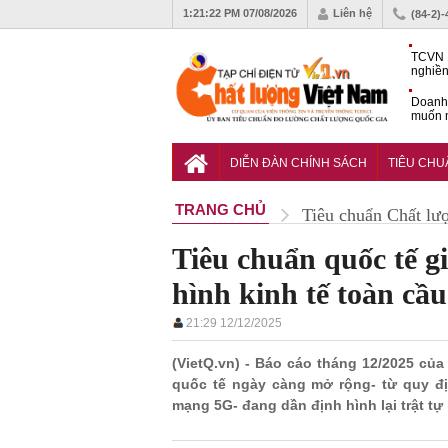
1:21:24 PM
07/08/2026
Liên hệ
(84-2)
TCVN 
nghiền
Doanh
muốn m
Nam
Tiêu c
nghiệp
DIỄN ĐÀN CHÍNH SÁCH
TIÊU CH
TRANG CHỦ
Tiêu chuẩn Chất lư
Tiêu chuẩn quốc tế g
hình kinh tế toàn cầu
21:29 12/12/2025
(VietQ.vn) - Báo cáo tháng 12/2025 củ
quốc tế ngày càng mở rộng- từ quy đ
mạng 5G- đang dần định hình lại trật tự 