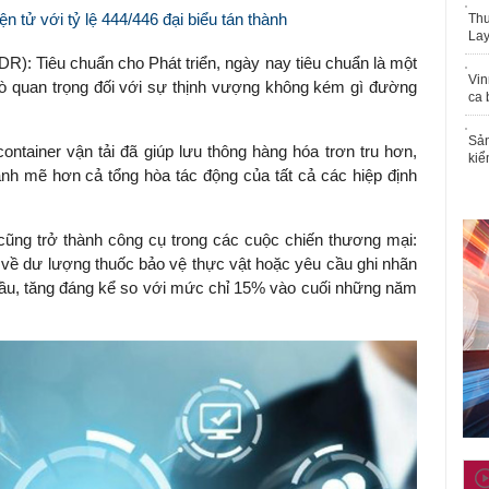
 tử với tỷ lệ 444/446 đại biểu tán thành
Thu
Lay
R): Tiêu chuẩn cho Phát triển, ngày nay tiêu chuẩn là một
Vin
 trò quan trọng đối với sự thịnh vượng không kém gì đường
ca 
Sản
ntainer vận tải đã giúp lưu thông hàng hóa trơn tru hơn,
kiể
h mẽ hơn cả tổng hòa tác động của tất cả các hiệp định
 cũng trở thành công cụ trong các cuộc chiến thương mại:
 về dư lượng thuốc bảo vệ thực vật hoặc yêu cầu ghi nhãn
ầu, tăng đáng kể so với mức chỉ 15% vào cuối những năm