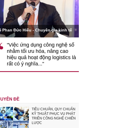
Ông Hoàng Quang Phòn
S Phan Đức Hiếu - Chuyên gia kinh tế
VCCI
"Việc ứng dụng công nghệ số
""Theo tôi, cần 
nhằm tối ưu hóa, nâng cao
gốc rễ về nhận
hiệu quả hoạt động logistics là
nghiệp cần coi
rất có ý nghĩa..."
động hài hoà là
triển..."
UYÊN ĐỀ
TIÊU CHUẨN, QUY CHUẨN
KỸ THUẬT PHỤC VỤ PHÁT
TRIỂN CÔNG NGHỆ CHIẾN
LƯỢC