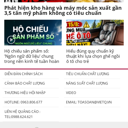
Phát hiện kho hàng và máy móc sản xuất gần
3,5 tấn mỹ phẩm không có tiêu chuẩn
Hộ chiếu sản phẩm số:
Hiểu đúng quy chuẩn kỹ
'Ngôn ngữ dữ liệu' chung
thuật khi lựa chọn ghế ngồi
trong nền kinh tế tuần hoàn
ô tô cho trẻ
DIỄN ĐÀN CHÍNH SÁCH
TIÊU CHUẨN CHẤT LƯỢNG
CẢNH BÁO CHẤT LƯỢNG
NĂNG SUẤT CHẤT LƯỢNG
THƯƠNG HIỆU HỘI NHẬP
VIDEO
HOTLINE: 0963.806.677
EMAIL:
TOASOAN@VIETQ.VN
LIÊN HỆ QUẢNG CÁO :
TEL:0988.624.621