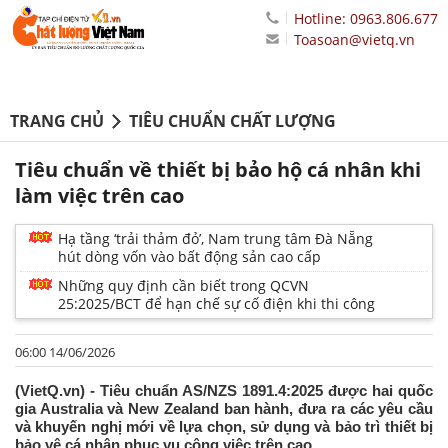
Hotline: 0963.806.677
Toasoan@vietq.vn
TRANG CHỦ
TIÊU CHUẨN CHẤT LƯỢNG
Tiêu chuẩn về thiết bị bảo hộ cá nhân khi
làm việc trên cao
Hạ tầng ‘trải thảm đỏ’, Nam trung tâm Đà Nẵng
hút dòng vốn vào bất động sản cao cấp
Những quy định cần biết trong QCVN
25:2025/BCT để hạn chế sự cố điện khi thi công
06:00 14/06/2026
(VietQ.vn) - Tiêu chuẩn AS/NZS 1891.4:2025 được hai quốc
gia Australia và New Zealand ban hành, đưa ra các yêu cầu
và khuyến nghị mới về lựa chọn, sử dụng và bảo trì thiết bị
bảo vệ cá nhân phục vụ công việc trên cao.