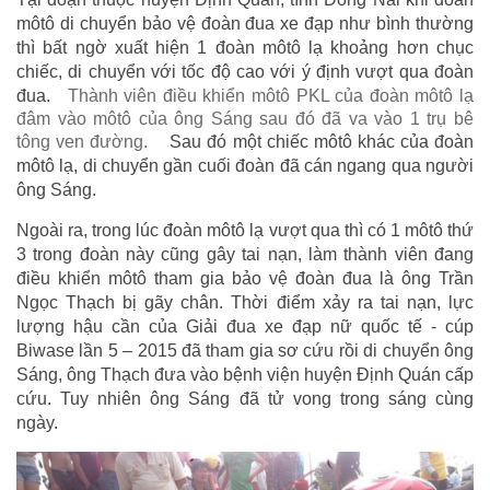
môtô di chuyển bảo vệ đoàn đua xe đạp như bình thường
thì bất ngờ xuất hiện 1 đoàn môtô lạ khoảng hơn chục
chiếc, di chuyển với tốc độ cao với ý định vượt qua đoàn
đua.
Thành viên điều khiển môtô PKL của đoàn môtô lạ
đâm vào môtô của ông Sáng sau đó đã va vào 1 trụ bê
tông ven đường.
Sau đó một chiếc môtô khác của đoàn
môtô lạ, di chuyển gần cuối đoàn đã cán ngang qua người
ông Sáng.
Ngoài ra, trong lúc đoàn môtô lạ vượt qua thì có 1 môtô thứ
3 trong đoàn này cũng gây tai nạn, làm thành viên đang
điều khiển môtô tham gia bảo vệ đoàn đua là ông Trần
Ngọc Thạch bị gãy chân. Thời điểm xảy ra tai nạn, lực
lượng hậu cần của Giải đua xe đạp nữ quốc tế - cúp
Biwase lần 5 – 2015 đã tham gia sơ cứu rồi di chuyển ông
Sáng, ông Thạch đưa vào bệnh viện huyện Định Quán cấp
cứu. Tuy nhiên ông Sáng đã tử vong trong sáng cùng
ngày.