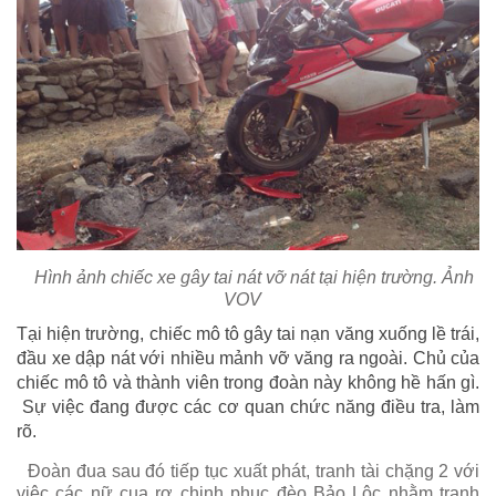
Hình ảnh chiếc xe gây tai nát vỡ nát tại hiện trường. Ảnh
VOV
Tại hiện trường, chiếc mô tô gây tai nạn văng xuống lề trái,
đầu xe dập nát với nhiều mảnh vỡ văng ra ngoài. Chủ của
chiếc mô tô và thành viên trong đoàn này không hề hấn gì.
Sự việc đang được các cơ quan chức năng điều tra, làm
rõ.
Đoàn đua sau đó tiếp tục xuất phát, tranh tài chặng 2 với
việc các nữ cua rơ chinh phục đèo Bảo Lộc nhằm tranh