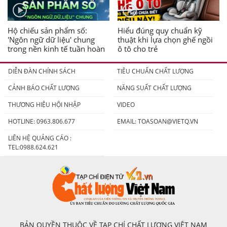
Hộ chiếu sản phẩm số:
Hiểu đúng quy chuẩn kỹ
'Ngôn ngữ dữ liệu' chung
thuật khi lựa chọn ghế ngồi
trong nền kinh tế tuần hoàn
ô tô cho trẻ
DIỄN ĐÀN CHÍNH SÁCH
TIÊU CHUẨN CHẤT LƯỢNG
CẢNH BÁO CHẤT LƯỢNG
NĂNG SUẤT CHẤT LƯỢNG
THƯƠNG HIỆU HỘI NHẬP
VIDEO
HOTLINE: 0963.806.677
EMAIL:
TOASOAN@VIETQ.VN
LIÊN HỆ QUẢNG CÁO :
TEL:0988.624.621
BẢN QUYỀN THUỘC VỀ TẠP CHÍ CHẤT LƯỢNG VIỆT NAM