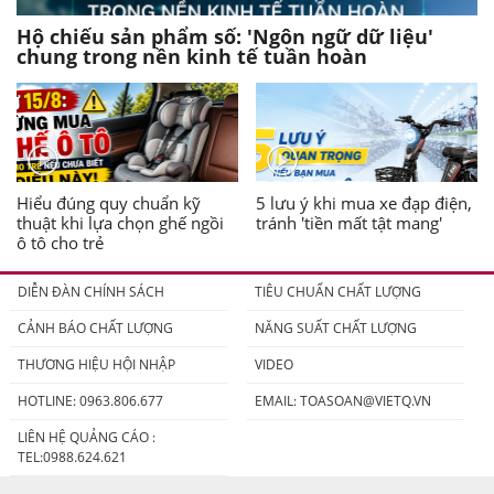
Hộ chiếu sản phẩm số: 'Ngôn ngữ dữ liệu'
chung trong nền kinh tế tuần hoàn
Hiểu đúng quy chuẩn kỹ
5 lưu ý khi mua xe đạp điện,
thuật khi lựa chọn ghế ngồi
tránh 'tiền mất tật mang'
ô tô cho trẻ
DIỄN ĐÀN CHÍNH SÁCH
TIÊU CHUẨN CHẤT LƯỢNG
CẢNH BÁO CHẤT LƯỢNG
NĂNG SUẤT CHẤT LƯỢNG
THƯƠNG HIỆU HỘI NHẬP
VIDEO
HOTLINE: 0963.806.677
EMAIL:
TOASOAN@VIETQ.VN
LIÊN HỆ QUẢNG CÁO :
TEL:0988.624.621