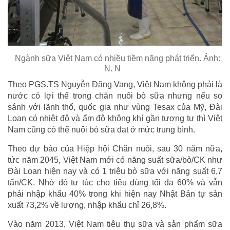
Ngành sữa Việt Nam có nhiều tiềm năng phát triển. Ảnh:
N. N
Theo PGS.TS Nguyễn Đăng Vang, Việt Nam không phải là
nước có lợi thế trong chăn nuôi bò sữa nhưng nếu so
sánh với lãnh thổ, quốc gia như vùng Tesax của Mỹ, Đài
Loan có nhiệt độ và ẩm độ không khí gần tương tự thì Việt
Nam cũng có thể nuôi bò sữa đạt ở mức trung bình.
Theo dự báo của Hiệp hội Chăn nuôi, sau 30 năm nữa,
tức năm 2045, Việt Nam mới có năng suất sữa/bò/CK như
Đài Loan hiện nay và có 1 triệu bò sữa với năng suất 6,7
tấn/CK. Nhờ đó tự túc cho tiêu dùng tối đa 60% và vẫn
phải nhập khẩu 40% trong khi hiện nay Nhật Bản tự sản
xuất 73,2% về lượng, nhập khẩu chỉ 26,8%.
Vào năm 2013, Việt Nam tiêu thụ sữa và sản phẩm sữa