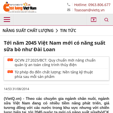
Hotline: 0963.806.677
Toasoan@vietq.vn
NĂNG SUẤT CHẤT LƯỢNG
TIN TỨC
Tới năm 2045 Việt Nam mới có năng suất
sữa bò như Đài Loan
QCVN 27:2025/BCT: Quy chuẩn mới nâng chuẩn
quản lý an toàn công trình thủy điện
Từ phép đo đến chất lượng: Nền tảng kỹ thuật
phía sau mỗi sản phẩm
14:53 31/08/2014
(VietQ.vn) - Theo các chuyên gia ngành chăn nuôi, ngành
sữa Việt Nam đang có nhiều tiềm năng phát triển, giá
tương đồng với các nước trong khu vực nhưng với chiến
lược hiện tại, tới 2045 nước ta mới có năng suất sữa/bò/CK