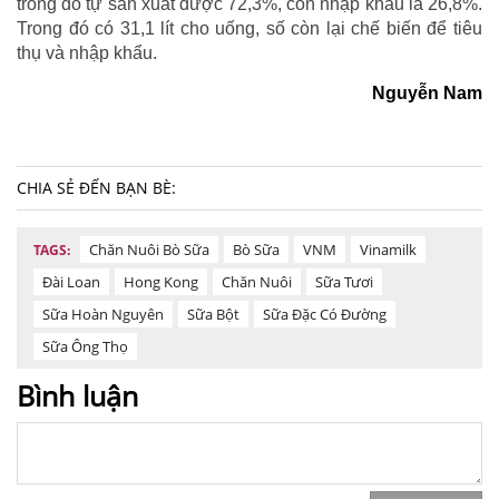
trong đó tự sản xuất được 72,3%, còn nhập khẩu là 26,8%.
Trong đó có 31,1 lít cho uống, số còn lại chế biến để tiêu
thụ và nhập khẩu.
Nguyễn Nam
CHIA SẺ ĐẾN BẠN BÈ:
Chăn Nuôi Bò Sữa
Bò Sữa
VNM
Vinamilk
TAGS:
Đài Loan
Hong Kong
Chăn Nuôi
Sữa Tươi
Sữa Hoàn Nguyên
Sữa Bột
Sữa Đặc Có Đường
Sữa Ông Thọ
Bình luận