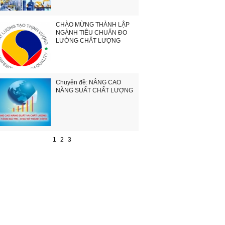
CHÀO MỪNG THÀNH LẬP
NGÀNH TIÊU CHUẨN ĐO
LƯỜNG CHẤT LƯỢNG
Chuyên đề: NÂNG CAO
NĂNG SUẤT CHẤT LƯỢNG
1
2
3