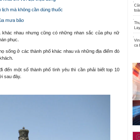
Cả
u lịch mà không cần dùng thuốc
toà
mùa mưa bão
Thu
Lay
là khác nhau nhưng cũng có những nhan sắc của phụ nữ
thán phục.
Vin
ca 
 họ sống ở các thành phố khác nhau và những địa điểm đó
 khách.
đến một số thành phố tình yêu thì cần phải biết top 10
ới sau đây.