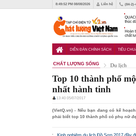
8:49:54 PM
08/08/2026
Liên hệ
(84-2)
QUACE
thúc đ
chứng
Hoàn t
chất l
hóa cô
TCVN 
nghiền
DIỄN ĐÀN CHÍNH SÁCH
TIÊU CH
CHẤT LƯỢNG SỐNG
Du lịch
Top 10 thành phố mộ
nhất hành tinh
13:40 05/07/2017
(VietQ.vn) - Nếu bạn đang có kế hoạc
phải biết top 10 thành phố có phụ nữ đẹ
Kinh nghiệm du lịch Đồ Sơn 2017 đầy đủ 