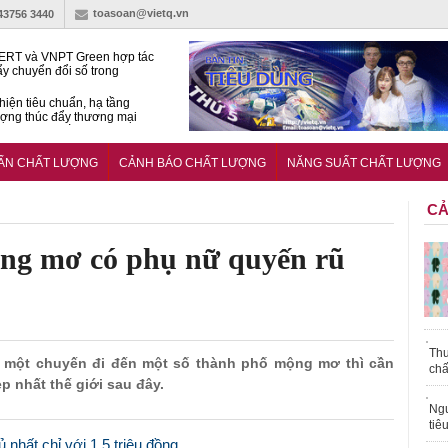
toasoan@vietq.vn
-43756 3440
RT và VNPT Green hợp tác
ẩy chuyển đổi số trong
 nhận nông nghiệp
hiện tiêu chuẩn, hạ tầng
ượng thúc đẩy thương mại
ng nghệ chiến lược
14380-1:2025 về máy
 di động
UẨN CHẤT LƯỢNG
CẢNH BÁO CHẤT LƯỢNG
NĂNG SUẤT CHẤT LƯỢNG
CẢ
ng mơ có phụ nữ quyến rũ
Thu
h một chuyến đi đến một số thành phố mộng mơ thì cần
chấ
p nhất thế giới sau đây.
Ngư
tiê
nhất chỉ với 1,5 triệu đồng