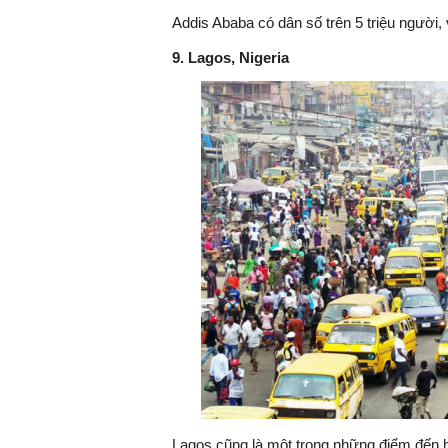
Addis Ababa có dân số trên 5 triệu người,
9. Lagos, Nigeria
TS. Nguyễn Đức Độ - Ph
Viện Kinh tế Tài chính
"Có rất nhiều vi
ngay từ bây giờ 
đang được tiến
đầu tư cho khoa
nghệ; ban hành
khuyến khích đổ
khởi nghiệp..."
Lagos cũng là một trong những điểm đến 