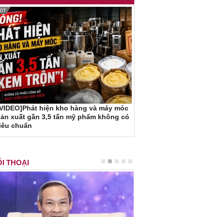
[VIDEO]Phát hiện kho hàng và máy móc
ản xuất gần 3,5 tấn mỹ phẩm không có
iêu chuẩn
I THOẠI