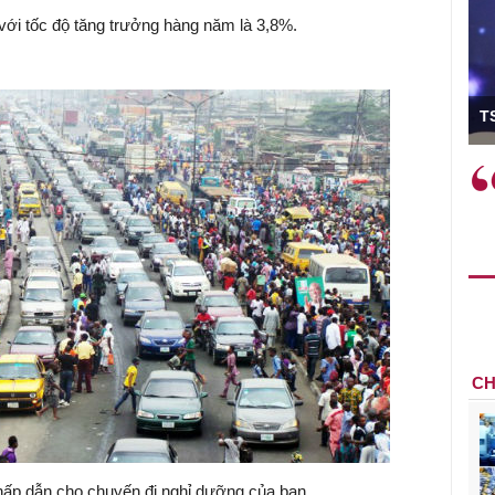
 với tốc độ tăng trưởng hàng năm là 3,8%.
ó Viện trưởng
TS
ệc phải làm
Việc sử dụng hiệu quả chính
và trên thực tế
sách tài khóa không chỉ mang ý
 hành như tăng
nghĩa hỗ trợ ngắn hạn mà còn
 học công
đóng vai trò tạo nền tảng cho
 các cơ chế
tăng trưởng bền vững dài hạn.
i mới sáng tạo,
CH
hấp dẫn cho chuyến đi nghỉ dưỡng của bạn.