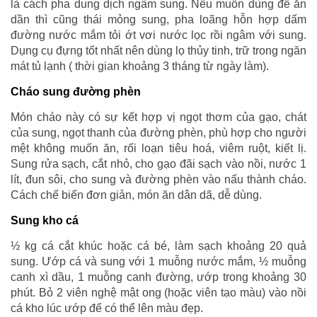
là cách pha dung dịch ngâm sung. Nếu muốn dùng để ăn
dần thì cũng thái mỏng sung, pha loãng hỗn hợp dấm
đường nước mắm tỏi ớt vơi nước lọc rồi ngâm với sung.
Dụng cụ đựng tốt nhất nên dùng lọ thủy tinh, trữ trong ngăn
mát tủ lạnh ( thời gian khoảng 3 tháng từ ngày làm).
Cháo sung đường phèn
Món cháo này có sự kết hợp vị ngọt thơm của gạo, chát
của sung, ngọt thanh của đường phèn, phù hợp cho người
mệt không muốn ăn, rối loạn tiêu hoá, viêm ruột, kiết lị.
Sung rửa sạch, cắt nhỏ, cho gạo đãi sạch vào nồi, nước 1
lít, đun sôi, cho sung và đường phèn vào nấu thành cháo.
Cách chế biến đơn giản, món ăn dân dã, dễ dùng.
Sung kho cá
½ kg cá cắt khúc hoặc cá bé, làm sạch khoảng 20 quả
sung. Ướp cá và sung với 1 muỗng nước mắm, ½ muỗng
canh xì dầu, 1 muỗng canh đường, ướp trong khoảng 30
phút. Bỏ 2 viên nghệ mật ong (hoặc viên tạo màu) vào nồi
cá kho lúc ướp để có thể lên màu đẹp.