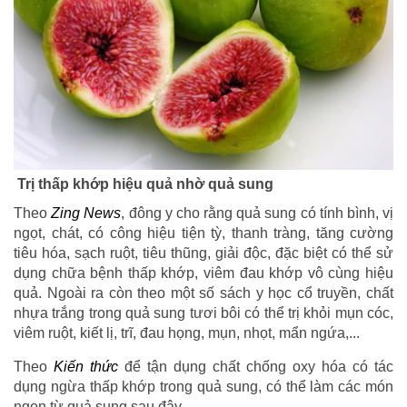
Trị thấp khớp hiệu quả nhờ quả sung
Theo
Zing News
, đông y cho rằng quả sung có tính bình, vị
ngọt, chát, có công hiệu tiện tỳ, thanh tràng, tăng cường
tiêu hóa, sạch ruột, tiêu thũng, giải độc, đặc biệt có thể sử
dụng chữa bệnh thấp khớp, viêm đau khớp vô cùng hiệu
quả. Ngoài ra còn theo một số sách y học cổ truyền, chất
nhựa trắng trong quả sung tươi bôi có thể trị khỏi mụn cóc,
viêm ruột, kiết lị, trĩ, đau họng, mụn, nhọt, mẩn ngứa,...
Theo
Kiến thức
để tận dụng chất chống oxy hóa có tác
dụng ngừa thấp khớp trong quả sung, có thể làm các món
ngon từ quả sung sau đây.