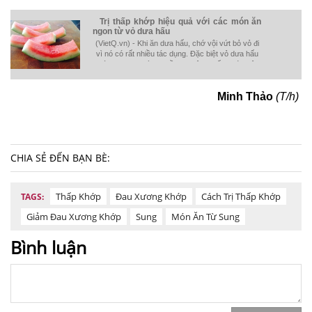
Trị thấp khớp hiệu quả với các món ăn
ngon từ vỏ dưa hấu
(VietQ.vn) - Khi ăn dưa hấu, chớ vội vứt bỏ vỏ đi
vì nó có rất nhiều tác dụng. Đặc biệt vỏ dưa hấu
còn được coi là "vị thần" trị bệnh thấp khớp vô
cùng hiệu quả.
Minh Thảo
(T/h)
CHIA SẺ ĐẾN BẠN BÈ:
Thấp Khớp
Đau Xương Khớp
Cách Trị Thấp Khớp
TAGS:
Giảm Đau Xương Khớp
Sung
Món Ăn Từ Sung
Bình luận