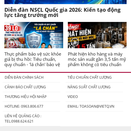
Diễn đàn NSCL Quốc gia 2026: Kiến tạo động
lực tăng trưởng mới
Thực phẩm bảo vệ sức khỏe
Phát hiện kho hàng và máy
giả bị thu hồi: Tiêu chuẩn,
móc sản xuất gần 3,5 tấn mỹ
quy chuẩn - 'lá chắn' bảo vệ
phẩm không có tiêu chuẩn
người tiêu dùng
DIỄN ĐÀN CHÍNH SÁCH
TIÊU CHUẨN CHẤT LƯỢNG
CẢNH BÁO CHẤT LƯỢNG
NĂNG SUẤT CHẤT LƯỢNG
THƯƠNG HIỆU HỘI NHẬP
VIDEO
HOTLINE: 0963.806.677
EMAIL:
TOASOAN@VIETQ.VN
LIÊN HỆ QUẢNG CÁO :
TEL:0988.624.621