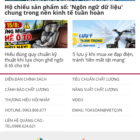
Hộ chiếu sản phẩm số: 'Ngôn ngữ dữ liệu'
chung trong nền kinh tế tuần hoàn
Hiểu đúng quy chuẩn kỹ
5 lưu ý khi mua xe đạp điện,
thuật khi lựa chọn ghế ngồi
tránh 'tiền mất tật mang'
ô tô cho trẻ
DIỄN ĐÀN CHÍNH SÁCH
TIÊU CHUẨN CHẤT LƯỢNG
CẢNH BÁO CHẤT LƯỢNG
NĂNG SUẤT CHẤT LƯỢNG
THƯƠNG HIỆU HỘI NHẬP
VIDEO
HOTLINE: 0963.806.677
EMAIL:
TOASOAN@VIETQ.VN
LIÊN HỆ QUẢNG CÁO :
TEL:0988.624.621