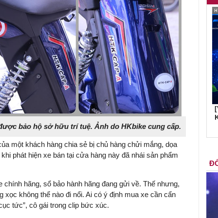
K
 được bảo hộ sở hữu trí tuệ. Ảnh do HKbike cung cấp.
p của một khách hàng chia sẻ bị chủ hàng chửi mắng, dọa
sau khi phát hiện xe bán tại cửa hàng này đã nhái sản phẩm
ĐỐ
xe chính hãng, sổ bảo hành hãng đang gửi về. Thế nhưng,
 xọc không thể nào đi nổi. Ai có ý định mua xe cần cẩn
ục tức”, cô gái trong clip bức xúc.