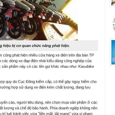
g hiệu bị cơ quan chức năng phát hiện.
m cũng phát hiện nhiều cửa hàng xe điện trên địa bàn TP
 các dòng xe đạp điện nhái kiểu dáng công nghiệp của
ác sản phẩm này có các tên gọi khác nhau như: Kasubike
hợp quy do Cục Đăng kiểm cấp, có thể gây nguy hiểm cho
 trường hợp sử dụng xe điện kém chất lượng, đang lưu
uyến cáo, người tiêu dùng, nên chọn mua sản phẩm ở các
ất lượng và chế độ bảo hành. Phía doanh ngiệp không nên
rí tuệ tránh việc vừa "tiền mất, tật mang" vừa vi phạm