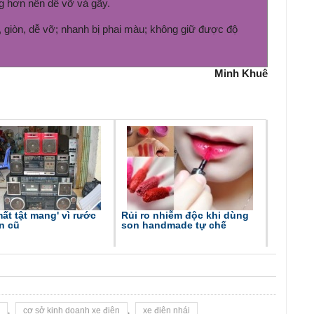
ng hơn nên dễ vỡ và gãy.
 giòn, dễ vỡ; nhanh bị phai màu; không giữ được độ
Minh Khuê
mất tật mang' vì rước
Rủi ro nhiễm độc khi dùng
n cũ
son handmade tự chế
,
cơ sở kinh doanh xe điện
,
xe điện nhái