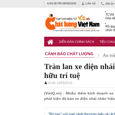
4:54:29 PM
08/08/2026
Liên hệ
(84-2)
TCVN 
hóa nă
nghiệm
Rõ quy
chức đ
Chiến 
Công c
DIỄN ĐÀN CHÍNH SÁCH
TIÊU CH
hạn ch
CẢNH BÁO CHẤT LƯỢNG
An to
Tràn lan xe điện nhá
hữu trí tuệ
10:40 13/09/2016
(VietQ.vn) - Nhiều điểm kinh doanh xe
phát hiện đã bán xe điện nhái nhãn hiệu
"Bó tay" với nạn nhái thương hiệu du lịc