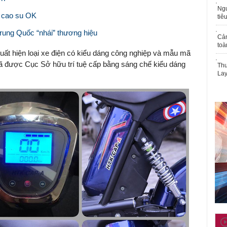
Ngư
o cao su OK
tiê
Trung Quốc “nhái” thương hiệu
Cả
toà
 xuất hiện loại xe điện có kiểu dáng công nghiệp và mẫu mã
đã được Cục Sở hữu trí tuệ cấp bằng sáng chế kiểu dáng
Thu
Lay