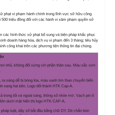
ử phạt vi phạm hành chính trong lĩnh vực sở hữu công
i 500 triệu đồng đối với các hành vi xâm phạm quyền sở
iện các hình thức xử phạt bổ sung và biện pháp khắc phục
kinh doanh hàng hóa, dịch vụ vi phạm đến 3 tháng; tiêu hủy
ính công khai trên các phương tiện thông tin đại chúng.
iệu
hơi nhỏ, không đối xứng với phần thân sau. Màu sắc sơn
.
 ra sáng dễ bị bóng lóa, màu xanh tím than chuyển biến
ình sang hai bên. Logo đổi thành HTK Cap-A.
ả trong tối và ngoài sáng, thông số nhòe mờ. Vạch pin ở
. Bên dưới mặt hiển thị logo HTK-CAP-A.
 pháp luật, dãy số bắt đầu bằng chữ DY. Dè chắn bùn