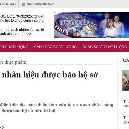
toasoan@vietq.vn
-43756 3440
ISO/IEC 17043:2025: Chuẩn
ng lực tổ chức cung cấp thử
 thành thạo
ền, rõ trách nhiệm đối với tổ
ánh giá sự phù hợp
lược tiêu chuẩn quốc gia:
ụ định hướng tổng thể, dài
UẨN CHẤT LƯỢNG
CẢNH BÁO CHẤT LƯỢNG
NĂNG SUẤT CHẤT LƯỢNG
o hoạt động tiêu chuẩn
CẢ
àn thực phẩm
i nhãn hiệu được bảo hộ sở
Thu
 điện trên địa bàn nhiều tỉnh vừa bị cơ quan chức năng
tiê
 được bảo hộ sở hữu trí tuệ.
Thu
chấ
h?