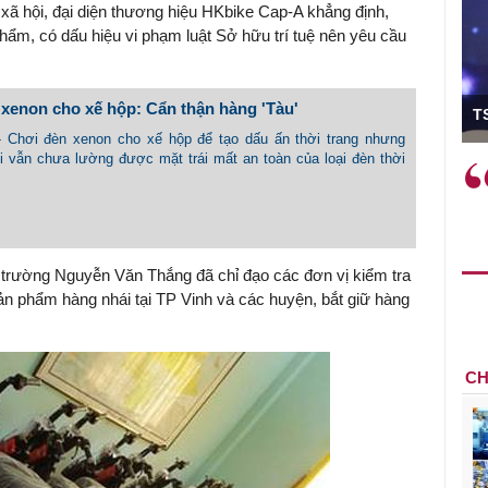
 xã hội, đại diện thương hiệu HKbike Cap-A khẳng định,
phẩm, có dấu hiệu vi phạm luật Sở hữu trí tuệ nên yêu cầu
ó Viện trưởng
xenon cho xế hộp: Cẩn thận hàng 'Tàu'
T
 - Chơi đèn xenon cho xế hộp để tạo dấu ấn thời trang nhưng
i vẫn chưa lường được mặt trái mất an toàn của loại đèn thời
ệc phải làm
Việc sử dụng hiệu quả chính
và trên thực tế
sách tài khóa không chỉ mang ý
 hành như tăng
nghĩa hỗ trợ ngắn hạn mà còn
a học công
đóng vai trò tạo nền tảng cho
 các cơ chế
tăng trưởng bền vững dài hạn.
 trường Nguyễn Văn Thắng đã chỉ đạo các đơn vị kiểm tra
i mới sáng tạo,
ản phẩm hàng nhái tại TP Vinh và các huyện, bắt giữ hàng
CH