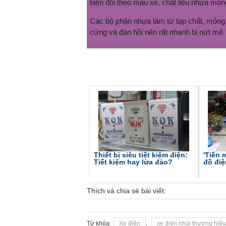
biến đổi theo màu xe, chất liệu nhựa mỏ
Các bộ phận nhựa làm từ tạp chất, mỏng,
cứng và đàn hồi nên rất nhanh bị nứt mẻ.
Thiết bị siêu tiết kiệm điện:
'Tiền 
Tiết kiệm hay lừa đảo?
đồ điệ
Thích và chia sẻ bài viết:
Từ khóa:
Xe điện
,
xe điện nhái thương hiệu