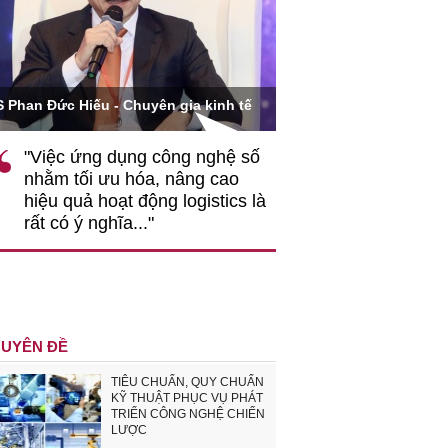
Ông Hoàng Quang Phòn
S Phan Đức Hiếu - Chuyên gia kinh tế
VCCI
"Việc ứng dụng công nghệ số
""Theo tôi, cần 
nhằm tối ưu hóa, nâng cao
gốc rễ về nhận
hiệu quả hoạt động logistics là
nghiệp cần coi
rất có ý nghĩa..."
động hài hoà là
triển..."
UYÊN ĐỀ
TIÊU CHUẨN, QUY CHUẨN
KỸ THUẬT PHỤC VỤ PHÁT
TRIỂN CÔNG NGHỆ CHIẾN
LƯỢC