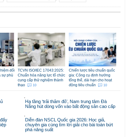
nhiệm đối
TCVN ISO/IEC 17043:2025:
Chiến lược tiêu chuẩn quốc
á sự phù
Chuẩn hóa năng lực tổ chức
gia: Công cụ định hướng
cung cấp thử nghiệm thành
tổng thể, dài hạn cho hoạt
thạo
động tiêu chuẩn
10
10
hủ
Hạ tầng ‘trải thảm đỏ’, Nam trung tâm Đà
Nẵng hút dòng vốn vào bất động sản cao cấp
 đẩy
Diễn đàn NSCL Quốc gia 2026: Học giả,
iệp
chuyên gia cùng tìm lời giải cho bài toán bứt
phá năng suất