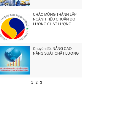
CHÀO MỪNG THÀNH LẬP
NGÀNH TIÊU CHUẨN ĐO
LƯỜNG CHẤT LƯỢNG
Chuyên đề: NÂNG CAO
NĂNG SUẤT CHẤT LƯỢNG
1
2
3