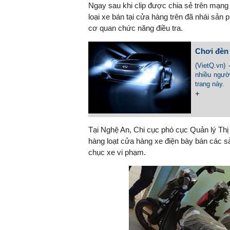
Ngay sau khi clip được chia sẻ trên mạng
loại xe bán tại cửa hàng trên đã nhái sản 
cơ quan chức năng điều tra.
TS. Nguyễn Đức Độ - Ph
Chơi đèn 
Viện Kinh tế Tài chính
(VietQ.vn)
nhiều ngườ
"Có rất nhiều vi
trang này.
ngay từ bây giờ 
+
đang được tiến
đầu tư cho kho
nghệ; ban hành
Tại Nghệ An, Chi cục phó cục Quản lý Thị
khuyến khích đổ
hàng loạt cửa hàng xe điện bày bán các s
khởi nghiệp..."
chục xe vi phạm.