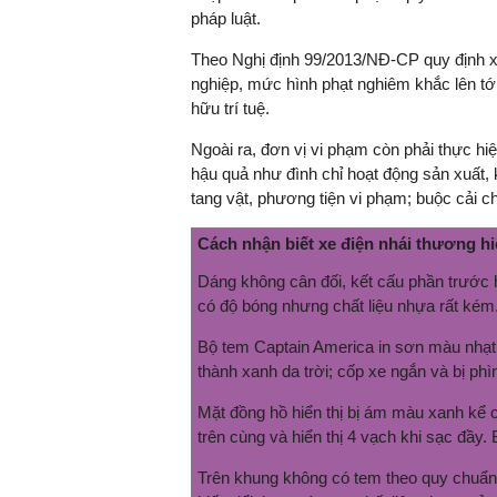
pháp luật.
Theo Nghị định 99/2013/NĐ-CP quy định x
nghiệp, mức hình phạt nghiêm khắc lên tớ
hữu trí tuệ.
Ngoài ra, đơn vị vi phạm còn phải thực h
hậu quả như đình chỉ hoạt động sản xuất, 
tang vật, phương tiện vi phạm; buộc cải ch
Cách nhận biết xe điện nhái thương h
Dáng không cân đối, kết cấu phần trước 
có độ bóng nhưng chất liệu nhựa rất kém
Bộ tem Captain America in sơn màu nhạt,
thành xanh da trời; cốp xe ngắn và bị ph
Mặt đồng hồ hiển thị bị ám màu xanh kể c
trên cùng và hiển thị 4 vạch khi sạc đầy
Trên khung không có tem theo quy chuẩn