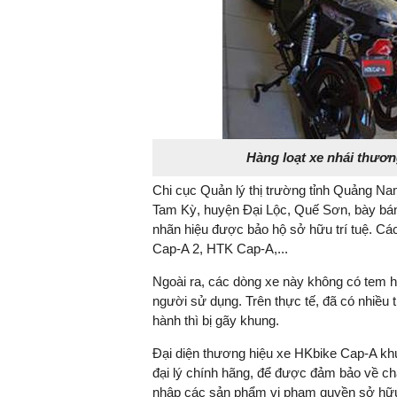
Hàng loạt xe nhái thươn
Chi cục Quản lý thị trường tỉnh Quảng Na
Tam Kỳ, huyện Đại Lộc, Quế Sơn, bày bán
nhãn hiệu được bảo hộ sở hữu trí tuệ. C
Cap-A 2, HTK Cap-A,...
Ngoài ra, các dòng xe này không có tem 
người sử dụng. Trên thực tế, đã có nhiều
hành thì bị gãy khung.
Đại diện thương hiệu xe HKbike Cap-A kh
đại lý chính hãng, để được đảm bảo về ch
nhập các sản phẩm vi phạm quyền sở hữu t