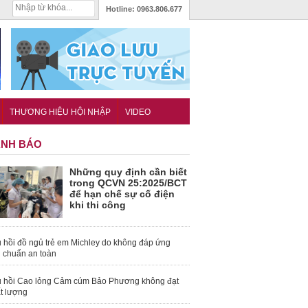
Hotline:
0963.806.677
THƯƠNG HIỆU HỘI NHẬP
VIDEO
NH BÁO
Những quy định cần biết
trong QCVN 25:2025/BCT
để hạn chế sự cố điện
khi thi công
 hồi đồ ngủ trẻ em Michley do không đáp ứng
u chuẩn an toàn
 hồi Cao lỏng Cảm cúm Bảo Phương không đạt
t lượng