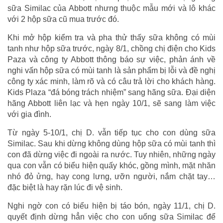
sữa Similac của Abbott nhưng thuộc mẫu mới và lô khác
với 2 hộp sữa cũ mua trước đó.
Khi mở hộp kiểm tra và pha thử thấy sữa không có mùi
tanh như hộp sữa trước, ngày 8/1, chồng chị điện cho Kids
Paza và công ty Abbott thông báo sự việc, phản ánh về
nghi vấn hộp sữa có mùi tanh là sản phẩm bị lỗi và đề nghị
công ty xác minh, làm rõ và có câu trả lời cho khách hàng.
Kids Plaza “đá bóng trách nhiệm” sang hãng sữa. Đại diện
hãng Abbott liên lạc và hẹn ngày 10/1, sẽ sang làm việc
với gia đình.
Từ ngày 5-10/1, chị D. vẫn tiếp tục cho con dùng sữa
Similac. Sau khi dừng không dùng hộp sữa có mùi tanh thì
con đã dừng việc đi ngoài ra nước. Tuy nhiên, những ngày
qua con vẫn có biểu hiện quấy khóc, gồng mình, mặt nhăn
nhó đỏ ửng, hay cong lưng, ưỡn người, nắm chặt tay…
đặc biệt là hay rặn lúc đi vệ sinh.
Nghi ngờ con có biểu hiện bị táo bón, ngày 11/1, chị D.
quyết định dừng hẳn việc cho con uống sữa Similac để