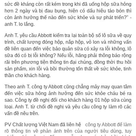
sức đề kháng còn rất kém trong khi đã uống hộp sữa hỏng
hơn 2 ngày và bị đau bụng, hiện có dấu hiệu táo bón thì
còn ảnh hưởng thế nào đến sức khỏe và sự phát triển?" -
anh T. lo lắng.
Anh T. yêu cầu Abbott kiểm tra lại toàn bộ số lô sữa về quy
trình, chất lượng đóng hộp, nắp hộp, vỏ lon và những vấn
đề liên quan đến việc bảo quản sữa có xảy ra lỗi không, lô
sữa đó có bị lỗi không? Nếu lỗi, hãng phải thông báo rộng
rãi trên phương tiện thông tin đại chúng, đồng thời thu hồi
sản phẩm, xin lỗi và bồi thường tổn thất về sức khỏe, tinh
thần cho khách hàng.
Theo anh T. công ty Abbott cũng chẳng mảy may quan tâm
đến việc sữa hỏng ảnh hưởng đến sức khỏe cháu bé ra
sao. Công ty đề nghị đổi cho khách hàng 01 hộp sữa cùng
loại. Anh T. từ chối đề nghị và yêu cầu công ty làm rõ các
vấn đề nêu trên.
PV Chất lượng Việt Nam đã liên hệ
công ty Abbott để làm
rõ thông tin về phản ánh trên của người tiêu dùng, tuy