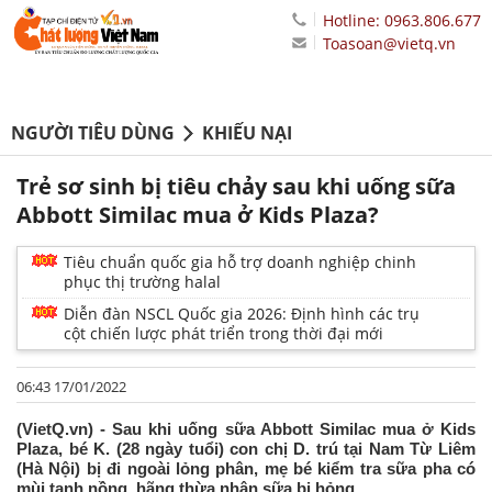
Hotline: 0963.806.677
Toasoan@vietq.vn
NGƯỜI TIÊU DÙNG
KHIẾU NẠI
Trẻ sơ sinh bị tiêu chảy sau khi uống sữa
Abbott Similac mua ở Kids Plaza?
Tiêu chuẩn quốc gia hỗ trợ doanh nghiệp chinh
phục thị trường halal
Diễn đàn NSCL Quốc gia 2026: Định hình các trụ
cột chiến lược phát triển trong thời đại mới
06:43 17/01/2022
(VietQ.vn) - Sau khi uống sữa Abbott Similac mua ở Kids
Plaza, bé K. (28 ngày tuổi) con chị D. trú tại Nam Từ Liêm
(Hà Nội) bị đi ngoài lỏng phân, mẹ bé kiểm tra sữa pha có
mùi tanh nồng, hãng thừa nhận sữa bị hỏng.