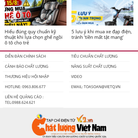
Hiểu đúng quy chuẩn kỹ
5 lưu ý khi mua xe đạp điện,
thuật khi lựa chọn ghế ngồi
tránh 'tiền mất tật mang'
ô tô cho trẻ
DIỄN ĐÀN CHÍNH SÁCH
TIÊU CHUẨN CHẤT LƯỢNG
CẢNH BÁO CHẤT LƯỢNG
NĂNG SUẤT CHẤT LƯỢNG
THƯƠNG HIỆU HỘI NHẬP
VIDEO
HOTLINE: 0963.806.677
EMAIL:
TOASOAN@VIETQ.VN
LIÊN HỆ QUẢNG CÁO :
TEL:0988.624.621