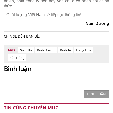
nhiên, phía công ty đến nay vẫn chưa có phản hồi chính
thức.
Chất lượng Việt Nam sẽ tiếp tục thông tin!
Nam Dương
CHIA SẺ ĐẾN BẠN BÈ:
Siêu Thị
Kinh Doanh
Kinh Tế
Hàng Hóa
TAGS:
Sữa Hỏng
Bình luận
BÌNH LUẬN
TIN CÙNG CHUYÊN MỤC