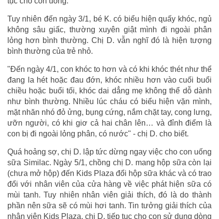
tục cho con uống.
Tuy nhiên đến ngày 3/1, bé K. có biểu hiện quấy khóc, ngủ
không sâu giấc, thường xuyên giật mình đi ngoài phân
lỏng hơn bình thường. Chị D. vẫn nghĩ đó là hiện tượng
bình thường của trẻ nhỏ.
"Đến ngày 4/1, con khóc to hơn và có khi khóc thét như thể
đang la hét hoặc đau đớn, khóc nhiều hơn vào cuối buổi
chiều hoặc buổi tối, khóc dai dẳng mẹ không thể dỗ dành
như bình thường. Nhiều lúc cháu có biểu hiện vặn mình,
mặt nhăn nhó đỏ ửng, bụng cứng, nắm chặt tay, cong lưng,
ưỡn người, có khi giơ cả hai chân lên… và đỉnh điểm là
con bị đi ngoài lỏng phân, có nước" - chị D. cho biết.
Quá hoảng sợ, chị D. lập tức dừng ngay việc cho con uống
sữa Similac. Ngày 5/1, chồng chị D. mang hộp sữa còn lại
(chưa mở hộp) đến Kids Plaza đổi hộp sữa khác và có trao
đổi với nhân viên của cửa hàng về việc phát hiện sữa có
mùi tanh. Tuy nhiên nhân viên giải thích, đó là do thành
phần nên sữa sẽ có mùi hơi tanh. Tin tưởng giải thích của
nhân viên Kids Plaza, chị D. tiếp tục cho con sử dụng dòng