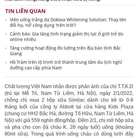
TIN LIÊN QUAN
Viên uống trắng da Dokova Whitening Solution: Thay tên
đổi họ, ‘nổ’ công dụng ‘trên trời’?
Cảnh báo: Gia tăng tình trạng giảm thị lực ở giới trẻ do
online nhiều
Tăng cường hoạt động đo lường trên địa bàn tỉnh Bắc
Giang
Hồ Tràm trên lộ trình trở thành trung tâm du lịch nghỉ
dưỡng cao cấp phía Nam
Chất lượng Việt Nam nhận được phản ánh của chị T.T.K.D
(trú tại Mễ Trì, Nam Từ Liêm, Hà Nội), ngày 2/1/2022,
chồng chị mua 2 hộp sữa Similac dành cho trẻ từ 0-6
tháng tuổi của công ty Abbott tại cửa hàng Kids Plaza
(chung cư HH2 Bắc Hà, đường Tố Hữu, Nam Từ Liêm, Hà
Nội) với giá 559 nghìn đồng/hộp. Đêm 2/1, chị mở hộp sữa
và pha cho con (là cháu K. 28 ngày tuổi) uống (khoảng
80ml sữa). Trong quá trình uống cháu có dùng lưỡi đẩy