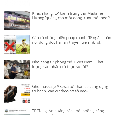
Khách hàng 'tố' bánh trung thu Madame
Hương 'quảng cáo một đằng, ruột một nẻo'?
Cần có những biện pháp mạnh để ngăn chặn
nội dung độc hại lan truyền trên TikTok
Nhà hàng tự phong ‘số 1 Việt Nam’: Chất
lượng sản phẩm có thực sự tốt?
Ghế massage Akawa tự nhận có công dụng
trị bệnh, căn cứ theo cơ sở nào?
TPCN Hạ An quảng cáo 'thổi phồng' công