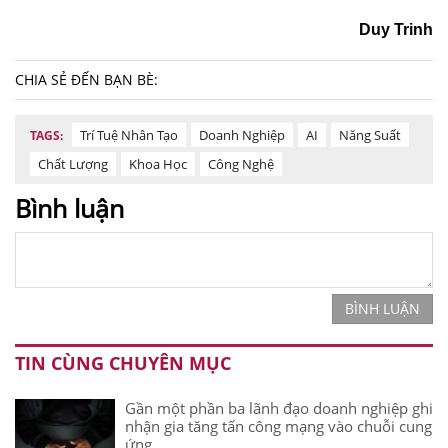
Duy Trinh
CHIA SẺ ĐẾN BẠN BÈ:
Trí Tuệ Nhân Tạo
Doanh Nghiệp
AI
Năng Suất
TAGS:
Chất Lượng
Khoa Học
Công Nghệ
Bình luận
BÌNH LUẬN
TIN CÙNG CHUYÊN MỤC
Gần một phần ba lãnh đạo doanh nghiệp ghi
nhận gia tăng tấn công mạng vào chuỗi cung
ứng