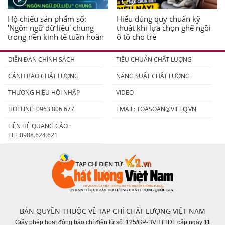
Hộ chiếu sản phẩm số:
Hiểu đúng quy chuẩn kỹ
'Ngôn ngữ dữ liệu' chung
thuật khi lựa chọn ghế ngồi
trong nền kinh tế tuần hoàn
ô tô cho trẻ
DIỄN ĐÀN CHÍNH SÁCH
TIÊU CHUẨN CHẤT LƯỢNG
CẢNH BÁO CHẤT LƯỢNG
NĂNG SUẤT CHẤT LƯỢNG
THƯƠNG HIỆU HỘI NHẬP
VIDEO
HOTLINE: 0963.806.677
EMAIL:
TOASOAN@VIETQ.VN
LIÊN HỆ QUẢNG CÁO :
TEL:0988.624.621
BẢN QUYỀN THUỘC VỀ TẠP CHÍ CHẤT LƯỢNG VIỆT NAM
Giấy phép hoạt động báo chí điện tử số: 125/GP-BVHTTDL cấp ngày 11