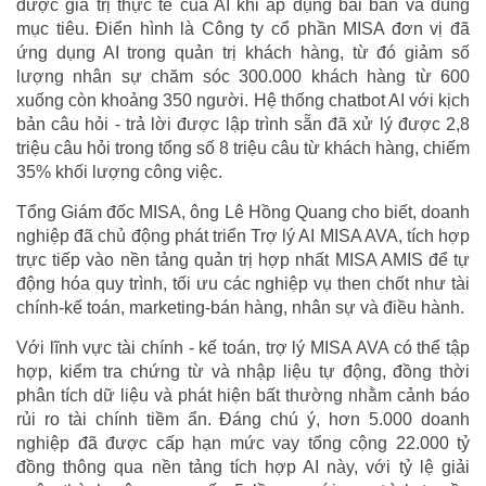
được giá trị thực tế của AI khi áp dụng bài bản và đúng
mục tiêu. Điển hình là Công ty cổ phần MISA đơn vị đã
ứng dụng AI trong quản trị khách hàng, từ đó giảm số
lượng nhân sự chăm sóc 300.000 khách hàng từ 600
xuống còn khoảng 350 người. Hệ thống chatbot AI với kịch
bản câu hỏi - trả lời được lập trình sẵn đã xử lý được 2,8
triệu câu hỏi trong tổng số 8 triệu câu từ khách hàng, chiếm
35% khối lượng công việc.
Tổng Giám đốc MISA, ông Lê Hồng Quang cho biết, doanh
nghiệp đã chủ động phát triển Trợ lý AI MISA AVA, tích hợp
trực tiếp vào nền tảng quản trị hợp nhất MISA AMIS để tự
động hóa quy trình, tối ưu các nghiệp vụ then chốt như tài
chính-kế toán, marketing-bán hàng, nhân sự và điều hành.
Với lĩnh vực tài chính - kế toán, trợ lý MISA AVA có thể tập
hợp, kiểm tra chứng từ và nhập liệu tự động, đồng thời
phân tích dữ liệu và phát hiện bất thường nhằm cảnh báo
rủi ro tài chính tiềm ẩn. Đáng chú ý, hơn 5.000 doanh
nghiệp đã được cấp hạn mức vay tổng cộng 22.000 tỷ
đồng thông qua nền tảng tích hợp AI này, với tỷ lệ giải