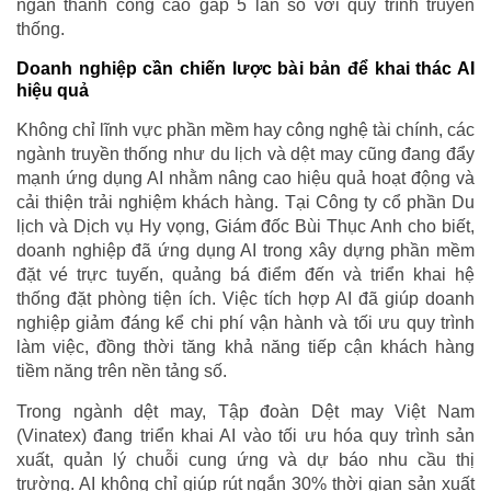
ngân thành công cao gấp 5 lần so với quy trình truyền
thống.
Doanh nghiệp cần chiến lược bài bản để khai thác AI
hiệu quả
Không chỉ lĩnh vực phần mềm hay công nghệ tài chính, các
ngành truyền thống như du lịch và dệt may cũng đang đẩy
mạnh ứng dụng AI nhằm nâng cao hiệu quả hoạt động và
cải thiện trải nghiệm khách hàng. Tại Công ty cổ phần Du
lịch và Dịch vụ Hy vọng, Giám đốc Bùi Thục Anh cho biết,
doanh nghiệp đã ứng dụng AI trong xây dựng phần mềm
đặt vé trực tuyến, quảng bá điểm đến và triển khai hệ
thống đặt phòng tiện ích. Việc tích hợp AI đã giúp doanh
nghiệp giảm đáng kể chi phí vận hành và tối ưu quy trình
làm việc, đồng thời tăng khả năng tiếp cận khách hàng
tiềm năng trên nền tảng số.
Trong ngành dệt may, Tập đoàn Dệt may Việt Nam
(Vinatex) đang triển khai AI vào tối ưu hóa quy trình sản
xuất, quản lý chuỗi cung ứng và dự báo nhu cầu thị
trường. AI không chỉ giúp rút ngắn 30% thời gian sản xuất