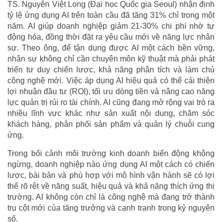
TS. Nguyễn Việt Long (Đại học Quốc gia Seoul) nhận định
tỷ lệ ứng dụng AI trên toàn cầu đã tăng 31% chỉ trong một
năm. AI giúp doanh nghiệp giảm 21-30% chi phí nhờ tự
động hóa, đồng thời đặt ra yêu cầu mới về năng lực nhân
sự. Theo ông, để tận dụng được AI một cách bền vững,
nhân sự không chỉ cần chuyên môn kỹ thuật mà phải phát
triển tư duy chiến lược, khả năng phân tích và làm chủ
công nghệ mới. Việc áp dụng AI hiệu quả có thể cải thiện
lợi nhuận đầu tư (ROI), tối ưu dòng tiền và nâng cao năng
lực quản trị rủi ro tài chính. AI cũng đang mở rộng vai trò ra
nhiều lĩnh vực khác như sản xuất nội dung, chăm sóc
khách hàng, phân phối sản phẩm và quản lý chuỗi cung
ứng.
Trong bối cảnh môi trường kinh doanh biến động không
ngừng, doanh nghiệp nào ứng dụng AI một cách có chiến
lược, bài bản và phù hợp với mô hình vận hành sẽ có lợi
thế rõ rệt về năng suất, hiệu quả và khả năng thích ứng thị
trường. AI không còn chỉ là công nghệ mà đang trở thành
trụ cột mới của tăng trưởng và cạnh tranh trong kỷ nguyên
số.