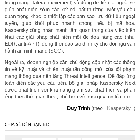
trong mạng (lateral movement) và dòng dữ liệu ra ngoài sẽ
giúp phát hiện sớm các kết nối bất thường. Một yêu cầu
quan trọng khác là thiết lập các bản sao lưu dữ liệu ngoại
tuyến, giúp khôi phục nhanh chóng nếu bị mã hóa.
Kaspersky cũng nhấn mạnh tầm quan trọng của việc triển
khai các giải pháp phát hiện mối đe dọa nâng cao (như
EDR, anti-APT), đồng thời đào tạo định kỳ cho đội ngũ vận
hành an ninh mạng (SOC).
Ngoài ra, doanh nghiệp cần chủ động cập nhật các thông
tin về kỹ thuật và chiến thuật tấn công mới của tội phạm
mạng thông qua nền tảng Threat Intelligence. Để đáp ứng
toàn diện các yêu cầu trên, bộ giải pháp Kaspersky Next
được phát triển với khả năng giám sát, phát hiện và phản
ứng theo thời gian thực, phù hợp với mọi quy mô tổ chức.
Duy Trinh
(theo
Kaspersky
)
CHIA SẺ ĐẾN BẠN BÈ: