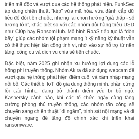
triển mã độc và vượt qua các hệ thống phát hiện. FunkSec
áp dụng chiến thuật “kép” vừa mã hóa, vừa đánh cắp dữ
liệu để đòi tiền chuộc, nhưng lại chọn hướng “giá thấp - số
lượng lớn”, khác biệt so với các nhóm đòi hàng triệu USD
như Cl0p hay RansomHub. Mô hình RaaS tiếp tục là “đòn
bẩy” giúp các nhóm tội phạm mạng ít kỹ năng kỹ thuật vẫn
có thể thực hiện tấn công tinh vi, nhờ vào sự hỗ trợ từ nền
tảng, công cụ và dịch vụ chia sẻ tiền chuộc.
Đặc biệt, năm 2025 ghi nhận xu hướng lợi dụng các lỗ
hổng phi truyền thống. Nhóm Akira đã sử dụng webcam để
vượt qua hệ thống phát hiện điểm cuối và xâm nhập mạng
nội bộ. Các thiết bị IoT, đồ gia dụng thông minh, phần cứng
lỗi cấu hình... đang trở thành điểm yếu bị bỏ ngỏ.
Kaspersky cảnh báo, khi các tổ chức ngày càng tăng
cường phòng thủ truyền thống, các nhóm tấn công sẽ
chuyển sang chiến thuật "đi ngầm", trinh sát nội mạng và di
chuyển ngang để tăng độ chính xác khi triển khai
ransomware.