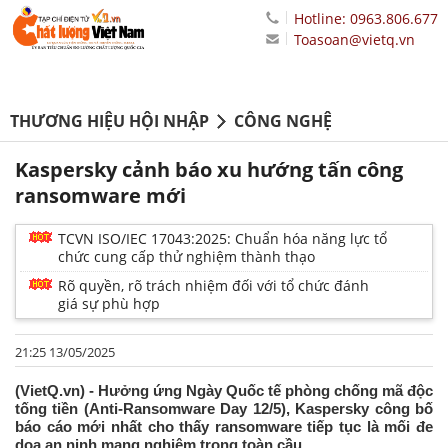
Hotline: 0963.806.677
Toasoan@vietq.vn
THƯƠNG HIỆU HỘI NHẬP
CÔNG NGHỆ
Kaspersky cảnh báo xu hướng tấn công
ransomware mới
TCVN ISO/IEC 17043:2025: Chuẩn hóa năng lực tổ
chức cung cấp thử nghiệm thành thạo
Rõ quyền, rõ trách nhiệm đối với tổ chức đánh
giá sự phù hợp
21:25 13/05/2025
(VietQ.vn) - Hưởng ứng Ngày Quốc tế phòng chống mã độc
tống tiền (Anti-Ransomware Day 12/5), Kaspersky công bố
báo cáo mới nhất cho thấy ransomware tiếp tục là mối đe
dọa an ninh mạng nghiêm trọng toàn cầu.