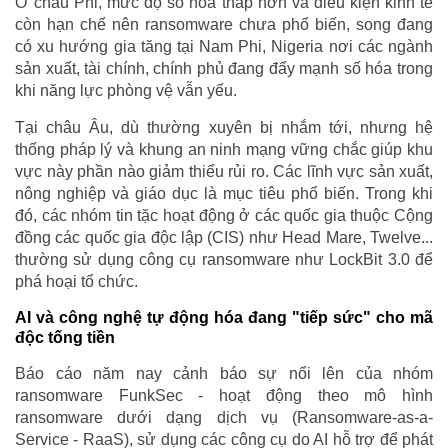
Ở châu Phi, mức độ số hóa thấp hơn và điều kiện kinh tế
còn hạn chế nên ransomware chưa phổ biến, song đang
có xu hướng gia tăng tại Nam Phi, Nigeria nơi các ngành
sản xuất, tài chính, chính phủ đang đẩy mạnh số hóa trong
khi năng lực phòng vệ vẫn yếu.
Tại châu Âu, dù thường xuyên bị nhắm tới, nhưng hệ
thống pháp lý và khung an ninh mạng vững chắc giúp khu
vực này phần nào giảm thiểu rủi ro. Các lĩnh vực sản xuất,
nông nghiệp và giáo dục là mục tiêu phổ biến. Trong khi
đó, các nhóm tin tặc hoạt động ở các quốc gia thuộc Cộng
đồng các quốc gia độc lập (CIS) như Head Mare, Twelve...
thường sử dụng công cụ ransomware như LockBit 3.0 để
phá hoại tổ chức.
AI và công nghệ tự động hóa đang "tiếp sức" cho mã
độc tống tiền
Báo cáo năm nay cảnh báo sự nổi lên của nhóm
ransomware FunkSec - hoạt động theo mô hình
ransomware dưới dạng dịch vụ (Ransomware-as-a-
Service - RaaS), sử dụng các công cụ do AI hỗ trợ để phát