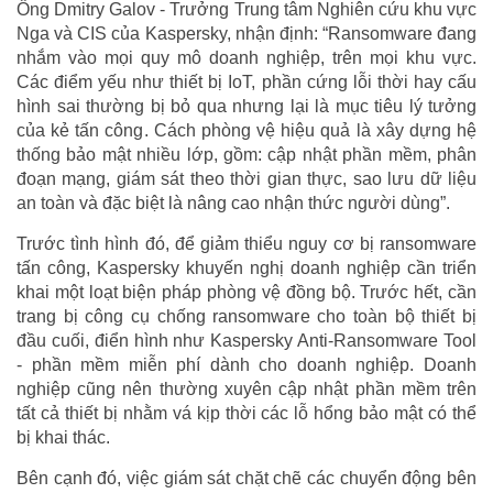
Ông Dmitry Galov - Trưởng Trung tâm Nghiên cứu khu vực
Nga và CIS của Kaspersky, nhận định: “Ransomware đang
nhắm vào mọi quy mô doanh nghiệp, trên mọi khu vực.
Các điểm yếu như thiết bị IoT, phần cứng lỗi thời hay cấu
hình sai thường bị bỏ qua nhưng lại là mục tiêu lý tưởng
của kẻ tấn công. Cách phòng vệ hiệu quả là xây dựng hệ
thống bảo mật nhiều lớp, gồm: cập nhật phần mềm, phân
đoạn mạng, giám sát theo thời gian thực, sao lưu dữ liệu
an toàn và đặc biệt là nâng cao nhận thức người dùng”.
Trước tình hình đó, để giảm thiểu nguy cơ bị ransomware
tấn công, Kaspersky khuyến nghị doanh nghiệp cần triển
khai một loạt biện pháp phòng vệ đồng bộ. Trước hết, cần
trang bị công cụ chống ransomware cho toàn bộ thiết bị
đầu cuối, điển hình như Kaspersky Anti-Ransomware Tool
- phần mềm miễn phí dành cho doanh nghiệp. Doanh
nghiệp cũng nên thường xuyên cập nhật phần mềm trên
tất cả thiết bị nhằm vá kịp thời các lỗ hổng bảo mật có thể
bị khai thác.
Bên cạnh đó, việc giám sát chặt chẽ các chuyển động bên