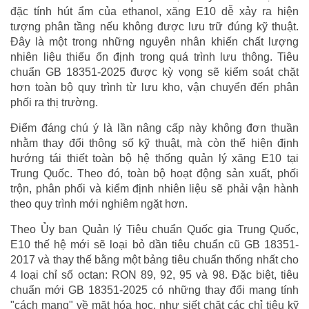
đặc tính hút ẩm của ethanol, xăng E10 dễ xảy ra hiện
tượng phân tầng nếu không được lưu trữ đúng kỹ thuật.
Đây là một trong những nguyên nhân khiến chất lượng
nhiên liệu thiếu ổn định trong quá trình lưu thông. Tiêu
chuẩn GB 18351-2025 được kỳ vọng sẽ kiểm soát chặt
hơn toàn bộ quy trình từ lưu kho, vận chuyển đến phân
phối ra thị trường.
Điểm đáng chú ý là lần nâng cấp này không đơn thuần
nhằm thay đổi thông số kỹ thuật, mà còn thể hiện định
hướng tái thiết toàn bộ hệ thống quản lý xăng E10 tại
Trung Quốc. Theo đó, toàn bộ hoạt động sản xuất, phối
trộn, phân phối và kiểm định nhiên liệu sẽ phải vận hành
theo quy trình mới nghiêm ngặt hơn.
Theo Ủy ban Quản lý Tiêu chuẩn Quốc gia Trung Quốc,
E10 thế hệ mới sẽ loại bỏ dần tiêu chuẩn cũ GB 18351-
2017 và thay thế bằng một bảng tiêu chuẩn thống nhất cho
4 loại chỉ số octan: RON 89, 92, 95 và 98. Đặc biệt, tiêu
chuẩn mới GB 18351-2025 có những thay đổi mang tính
"cách mạng" về mặt hóa học, như siết chặt các chỉ tiêu kỹ