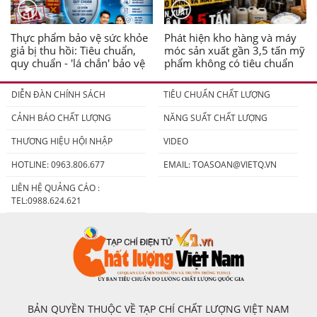
Thực phẩm bảo vệ sức khỏe
Phát hiện kho hàng và máy
giả bị thu hồi: Tiêu chuẩn,
móc sản xuất gần 3,5 tấn mỹ
quy chuẩn - 'lá chắn' bảo vệ
phẩm không có tiêu chuẩn
người tiêu dùng
DIỄN ĐÀN CHÍNH SÁCH
TIÊU CHUẨN CHẤT LƯỢNG
CẢNH BÁO CHẤT LƯỢNG
NĂNG SUẤT CHẤT LƯỢNG
THƯƠNG HIỆU HỘI NHẬP
VIDEO
HOTLINE: 0963.806.677
EMAIL:
TOASOAN@VIETQ.VN
LIÊN HỆ QUẢNG CÁO :
TEL:0988.624.621
BẢN QUYỀN THUỘC VỀ TẠP CHÍ CHẤT LƯỢNG VIỆT NAM