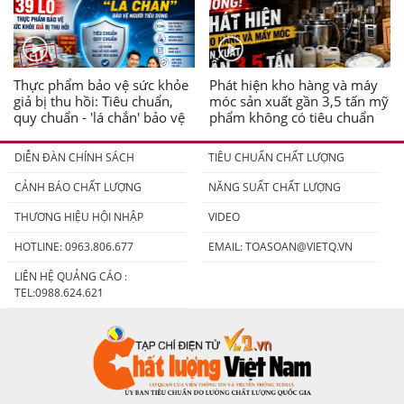
Thực phẩm bảo vệ sức khỏe
Phát hiện kho hàng và máy
giả bị thu hồi: Tiêu chuẩn,
móc sản xuất gần 3,5 tấn mỹ
quy chuẩn - 'lá chắn' bảo vệ
phẩm không có tiêu chuẩn
người tiêu dùng
DIỄN ĐÀN CHÍNH SÁCH
TIÊU CHUẨN CHẤT LƯỢNG
CẢNH BÁO CHẤT LƯỢNG
NĂNG SUẤT CHẤT LƯỢNG
THƯƠNG HIỆU HỘI NHẬP
VIDEO
HOTLINE: 0963.806.677
EMAIL:
TOASOAN@VIETQ.VN
LIÊN HỆ QUẢNG CÁO :
TEL:0988.624.621