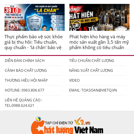
Thực phẩm bảo vệ sức khỏe
Phát hiện kho hàng và máy
giả bị thu hồi: Tiêu chuẩn,
móc sản xuất gần 3,5 tấn mỹ
quy chuẩn - 'lá chắn' bảo vệ
phẩm không có tiêu chuẩn
người tiêu dùng
DIỄN ĐÀN CHÍNH SÁCH
TIÊU CHUẨN CHẤT LƯỢNG
CẢNH BÁO CHẤT LƯỢNG
NĂNG SUẤT CHẤT LƯỢNG
THƯƠNG HIỆU HỘI NHẬP
VIDEO
HOTLINE: 0963.806.677
EMAIL:
TOASOAN@VIETQ.VN
LIÊN HỆ QUẢNG CÁO :
TEL:0988.624.621