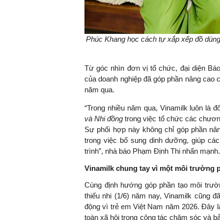
Phúc Khang học cách tự xắp xếp đồ dùng 
Từ góc nhìn đơn vị tổ chức, đại diện Bá
của doanh nghiệp đã góp phần nâng cao ch
năm qua.
“Trong nhiều năm qua, Vinamilk luôn là 
và Nhi đồng
trong việc tổ chức các chương
Sự phối hợp này không chỉ góp phần nâng
trong việc bổ sung dinh dưỡng, giúp các
trình”, nhà báo Phạm Định Thi nhấn mạnh.
Vinamilk chung tay vì một môi trường p
Cùng định hướng góp phần tạo môi trường
thiếu nhi (1/6) năm nay, Vinamilk cũng 
động vì trẻ em Việt Nam năm 2026. Đây l
toàn xã hội trong công tác chăm sóc và b