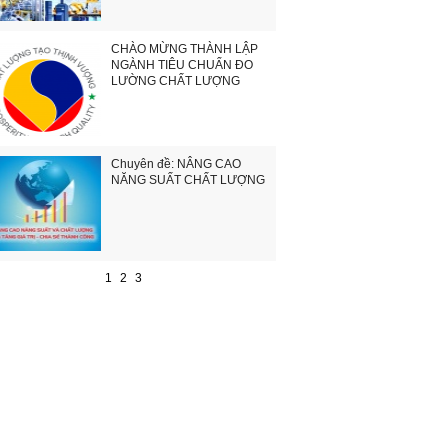
CHÀO MỪNG THÀNH LẬP
NGÀNH TIÊU CHUẨN ĐO
LƯỜNG CHẤT LƯỢNG
Chuyên đề: NÂNG CAO
NĂNG SUẤT CHẤT LƯỢNG
1
2
3