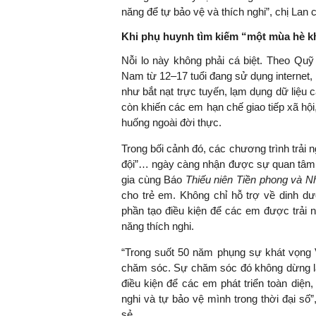
năng để tự bảo vệ và thích nghi”, chị Lan c
Khi phụ huynh tìm kiếm “một mùa hè k
Nỗi lo này không phải cá biệt. Theo Quỹ
TS. Nguyễn Đức Độ - Phó 
Viện Kinh tế Tài chính
Nam từ 12–17 tuổi đang sử dụng internet, 
như bắt nạt trực tuyến, lạm dụng dữ liệu 
còn khiến các em hạn chế giao tiếp xã hội
"Có rất nhiều việ
huống ngoài đời thực.
ngay từ bây giờ v
đang được tiến h
Trong bối cảnh đó, các chương trình trải 
đầu tư cho khoa 
đội”… ngày càng nhận được sự quan tâm c
nghệ; ban hành c
gia cùng Báo
Thiếu niên Tiền phong và N
khuyến khích đổi
cho trẻ em. Không chỉ hỗ trợ về dinh dư
khởi nghiệp..."
phần tạo điều kiện để các em được trải n
năng thích nghi.
“Trong suốt 50 năm phụng sự khát vọng V
chăm sóc. Sự chăm sóc đó không dừng lạ
điều kiện để các em phát triển toàn diện
nghi và tự bảo vệ mình trong thời đại số
sẻ.