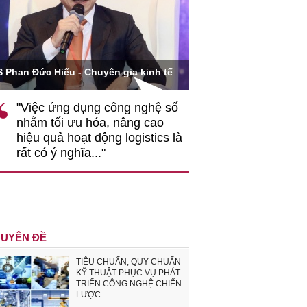
Ông Hoàng Quang Phòng 
Phan Đức Hiếu - Chuyên gia kinh tế
VCCI
"Việc ứng dụng công nghệ số
""Theo tôi, cần s
nhằm tối ưu hóa, nâng cao
gốc rễ về nhận t
hiệu quả hoạt động logistics là
nghiệp cần coi q
rất có ý nghĩa..."
động hài hoà là 
triển..."
UYÊN ĐỀ
TIÊU CHUẨN, QUY CHUẨN
KỸ THUẬT PHỤC VỤ PHÁT
TRIỂN CÔNG NGHỆ CHIẾN
LƯỢC