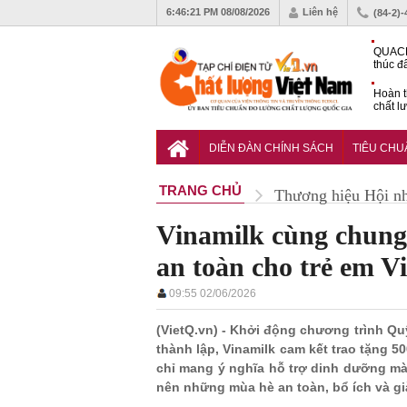
6:46:23 PM
08/08/2026
Liên hệ
(84-2)
QUACE
thúc đ
chứng
Hoàn t
chất l
hóa cô
TCVN 
nghiền
DIỄN ĐÀN CHÍNH SÁCH
TIÊU CH
TRANG CHỦ
Thương hiệu Hội n
Vinamilk cùng chung
an toàn cho trẻ em V
09:55 02/06/2026
(VietQ.vn) - Khởi động chương trình Q
thành lập, Vinamilk cam kết trao tặng 
chỉ mang ý nghĩa hỗ trợ dinh dưỡng mà
nên những mùa hè an toàn, bổ ích và gi