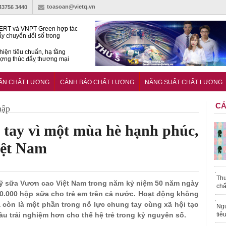
toasoan@vietq.vn
-43756 3440
RT và VNPT Green hợp tác
ẩy chuyển đổi số trong
 nhận nông nghiệp
hiện tiêu chuẩn, hạ tầng
ượng thúc đẩy thương mại
ng nghệ chiến lược
14380-1:2025 về máy
 di động
UẨN CHẤT LƯỢNG
CẢNH BÁO CHẤT LƯỢNG
NĂNG SUẤT CHẤT LƯỢNG
CẢ
hập
 tay vì một mùa hè hạnh phúc,
iệt Nam
Thu
uỹ sữa Vươn cao Việt Nam trong năm kỷ niệm 50 năm ngày
chấ
500.000 hộp sữa cho trẻ em trên cả nước. Hoạt động không
 còn là một phần trong nỗ lực chung tay cùng xã hội tạo
Ngư
àu trải nghiệm hơn cho thế hệ trẻ trong kỷ nguyên số.
tiê