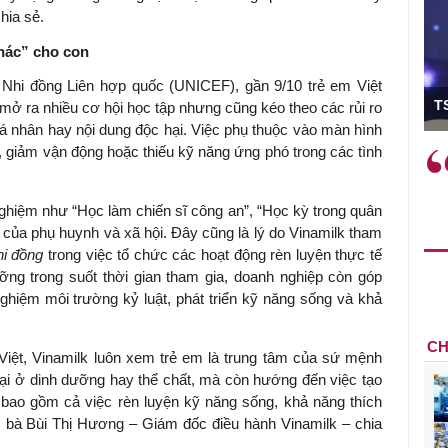
hia sẻ.
hác” cho con
 Nhi đồng Liên hợp quốc (UNICEF), gần 9/10 trẻ em Việt
Viện trưởng
TS 
mở ra nhiều cơ hội học tập nhưng cũng kéo theo các rủi ro
cá nhân hay nội dung độc hại. Việc phụ thuộc vào màn hình
, giảm vận động hoặc thiếu kỹ năng ứng phó trong các tình
c phải làm
Việc sử dụng hiệu quả chính
à trên thực tế
sách tài khóa không chỉ mang ý
ành như tăng
nghĩa hỗ trợ ngắn hạn mà còn
nghiệm như “Học làm chiến sĩ công an”, “Học kỳ trong quân
học công
đóng vai trò tạo nền tảng cho
ủa phụ huynh và xã hội. Đây cũng là lý do Vinamilk tham
ác cơ chế
tăng trưởng bền vững dài hạn.
hi đồng
trong việc tổ chức các hoạt động rèn luyện thực tế
 mới sáng tạo,
ỡng trong suốt thời gian tham gia, doanh nghiệp còn góp
ghiệm môi trường kỷ luật, phát triển kỹ năng sống và khả
CH
iệt, Vinamilk luôn xem trẻ em là trung tâm của sứ mệnh
i ở dinh dưỡng hay thể chất, mà còn hướng đến việc tạo
, bao gồm cả việc rèn luyện kỹ năng sống, khả năng thích
”, bà Bùi Thị Hương – Giám đốc điều hành Vinamilk – chia