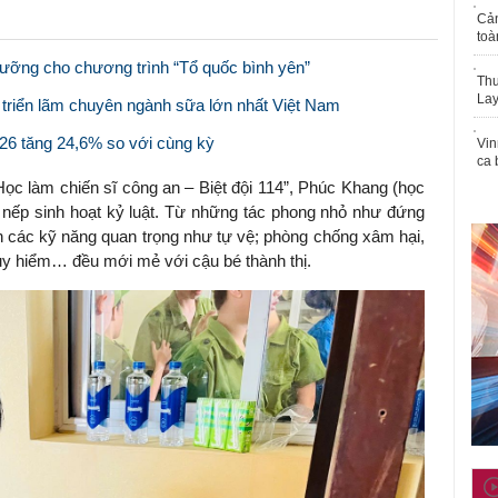
Cả
toà
dưỡng cho chương trình “Tổ quốc bình yên”
Thu
Lay
triển lãm chuyên ngành sữa lớn nhất Việt Nam
6 tăng 24,6% so với cùng kỳ
Vin
ca 
ọc làm chiến sĩ công an – Biệt đội 114”, Phúc Khang (học
i nếp sinh hoạt kỷ luật. Từ những tác phong nhỏ như đứng
n các kỹ năng quan trọng như tự vệ; phòng chống xâm hại,
guy hiểm… đều mới mẻ với cậu bé thành thị.