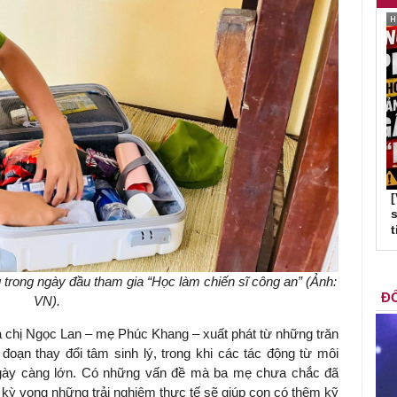
s
t
trong ngày đầu tham gia “Học làm chiến sĩ công an” (Ảnh:
ĐỐ
VN).
a chị Ngọc Lan – mẹ Phúc Khang – xuất phát từ những trăn
 đoạn thay đổi tâm sinh lý, trong khi các tác động từ môi
 ngày càng lớn. Có những vấn đề mà ba mẹ chưa chắc đã
 kỳ vọng những trải nghiệm thực tế sẽ giúp con có thêm kỹ