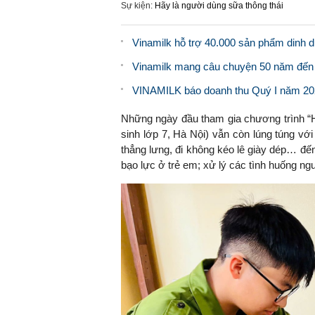
Sự kiện:
Hãy là người dùng sữa thông thái
Vinamilk hỗ trợ 40.000 sản phẩm dinh 
Vinamilk mang câu chuyện 50 năm đến 
VINAMILK báo doanh thu Quý I năm 202
Những ngày đầu tham gia chương trình “H
sinh lớp 7, Hà Nội) vẫn còn lúng túng vớ
thẳng lưng, đi không kéo lê giày dép… đế
bạo lực ở trẻ em; xử lý các tình huống n