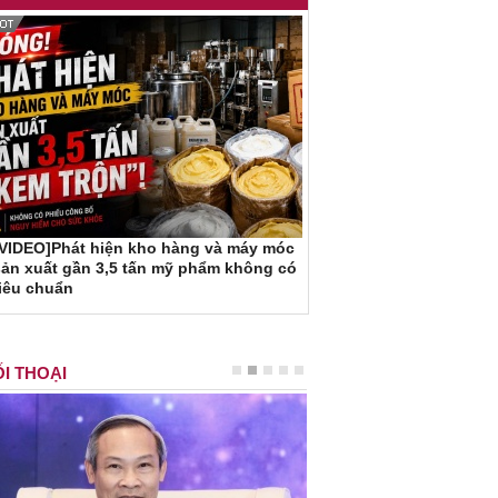
[VIDEO]Phát hiện kho hàng và máy móc
ản xuất gần 3,5 tấn mỹ phẩm không có
iêu chuẩn
I THOẠI