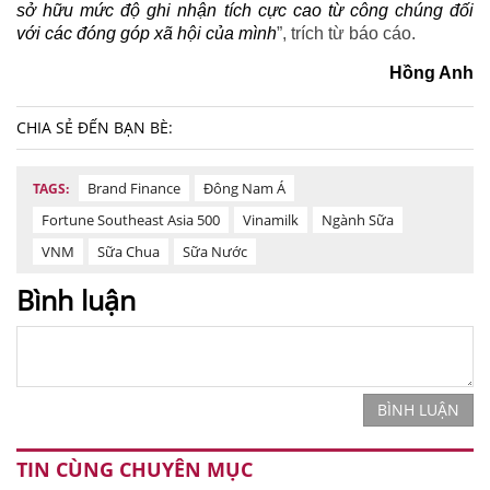
sở hữu mức độ ghi nhận tích cực cao từ công chúng đối
với các đóng góp xã hội của mình
”, trích từ báo cáo.
Hồng Anh
CHIA SẺ ĐẾN BẠN BÈ:
Brand Finance
Đông Nam Á
TAGS:
Fortune Southeast Asia 500
Vinamilk
Ngành Sữa
VNM
Sữa Chua
Sữa Nước
Bình luận
BÌNH LUẬN
TIN CÙNG CHUYÊN MỤC