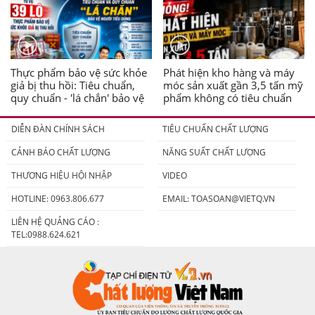
Thực phẩm bảo vệ sức khỏe
Phát hiện kho hàng và máy
giả bị thu hồi: Tiêu chuẩn,
móc sản xuất gần 3,5 tấn mỹ
quy chuẩn - 'lá chắn' bảo vệ
phẩm không có tiêu chuẩn
người tiêu dùng
DIỄN ĐÀN CHÍNH SÁCH
TIÊU CHUẨN CHẤT LƯỢNG
CẢNH BÁO CHẤT LƯỢNG
NĂNG SUẤT CHẤT LƯỢNG
THƯƠNG HIỆU HỘI NHẬP
VIDEO
HOTLINE: 0963.806.677
EMAIL:
TOASOAN@VIETQ.VN
LIÊN HỆ QUẢNG CÁO :
TEL:0988.624.621