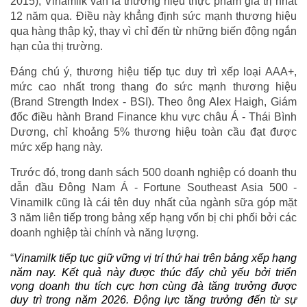
2015), Vinamilk vẫn là thương hiệu thực phẩm giá trị nhất
12 năm qua. Điều này khẳng định sức mạnh thương hiệu
qua hàng thập kỷ, thay vì chỉ đến từ những biến động ngắn
hạn của thị trường.
Đáng chú ý, thương hiệu tiếp tục duy trì xếp loại AAA+,
mức cao nhất trong thang đo sức mạnh thương hiệu
(Brand Strength Index - BSI). Theo ông Alex Haigh, Giám
đốc điều hành Brand Finance khu vực châu Á - Thái Bình
Dương, chỉ khoảng 5% thương hiệu toàn cầu đạt được
mức xếp hạng này.
Trước đó, trong danh sách 500 doanh nghiệp có doanh thu
dẫn đầu Đông Nam Á - Fortune Southeast Asia 500 -
Vinamilk cũng là cái tên duy nhất của ngành sữa góp mặt
3 năm liên tiếp trong bảng xếp hạng vốn bị chi phối bởi các
doanh nghiệp tài chính và năng lượng.
“
Vinamilk tiếp tục giữ vững vị trí thứ hai trên bảng xếp hạng
năm nay. Kết quả này được thúc đẩy chủ yếu bởi triển
vọng doanh thu tích cực hơn cùng đà tăng trưởng được
duy trì trong năm 2026. Động lực tăng trưởng đến từ sự