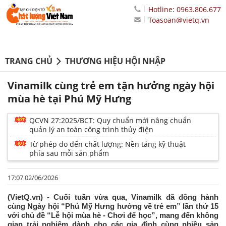
Hotline: 0963.806.677
Toasoan@vietq.vn
TRANG CHỦ
THƯƠNG HIỆU HỘI NHẬP
Vinamilk cùng trẻ em tận hưởng ngày hội
mùa hè tại Phú Mỹ Hưng
QCVN 27:2025/BCT: Quy chuẩn mới nâng chuẩn
quản lý an toàn công trình thủy điện
Từ phép đo đến chất lượng: Nền tảng kỹ thuật
phía sau mỗi sản phẩm
17:07 02/06/2026
(VietQ.vn) - Cuối tuần vừa qua, Vinamilk đã đồng hành
cùng Ngày hội “Phú Mỹ Hưng hướng về trẻ em” lần thứ 15
với chủ đề “Lễ hội mùa hè - Chơi để học”, mang đến không
gian trải nghiệm dành cho các gia đình cùng nhiều sản