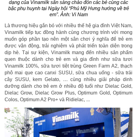
dạng của Vinamilk sẵn sàng chào đón các bé cùng các
bậc phụ huynh tại Ngày hội “Phú Mỹ Hưng hướng về trẻ
em”. Ảnh: Vi Nam
Là thương hiệu gắn bó với nhiều thế hệ gia đình Việt Nam,
Vinamilk tiếp tục đồng hành cùng chương trình với mong
muốn góp phần tạo nên một sân chơi ý nghĩa để trẻ em
được vận động, trải nghiệm và phát triển toàn diện trong
dịp hè. Tại sự kiện, Vinamilk mang đến nhiều sản phẩm
quen thuộc dành cho trẻ em và gia đình như sữa tươi
Vinamilk 100%, sữa tươi tiệt trùng Green Farm A2, thạch
phô mai que cao canxi SUSU, sữa chua uống - sữa trái
cây SUSU, kem Gelato, … cùng nhiều giải pháp dinh
dưỡng dành cho trẻ em ở nhiều độ tuổi như Dielac Gold,
Dielac Grow, Dielac Grow Plus, Optimum Gold, Optimum
Colos, Optimum A2 Pro+ và Ridielac, ...