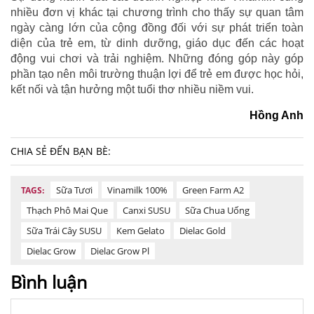
nhiều đơn vị khác tại chương trình cho thấy sự quan tâm
ngày càng lớn của cộng đồng đối với sự phát triển toàn
diện của trẻ em, từ dinh dưỡng, giáo dục đến các hoạt
động vui chơi và trải nghiệm. Những đóng góp này góp
phần tạo nên môi trường thuận lợi để trẻ em được học hỏi,
kết nối và tận hưởng một tuổi thơ nhiều niềm vui.
Hồng Anh
CHIA SẺ ĐẾN BẠN BÈ:
Sữa Tươi
Vinamilk 100%
Green Farm A2
TAGS:
Thạch Phô Mai Que
Canxi SUSU
Sữa Chua Uống
Sữa Trái Cây SUSU
Kem Gelato
Dielac Gold
Dielac Grow
Dielac Grow Pl
Bình luận