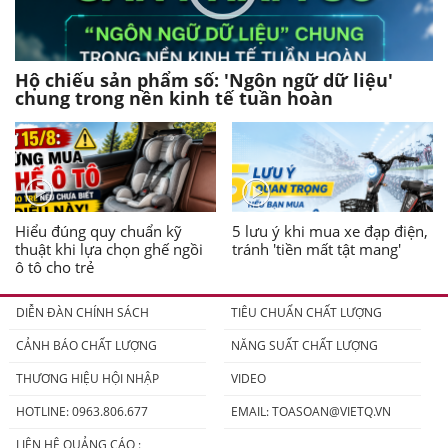
Hộ chiếu sản phẩm số: 'Ngôn ngữ dữ liệu'
chung trong nền kinh tế tuần hoàn
Hiểu đúng quy chuẩn kỹ
5 lưu ý khi mua xe đạp điện,
thuật khi lựa chọn ghế ngồi
tránh 'tiền mất tật mang'
ô tô cho trẻ
DIỄN ĐÀN CHÍNH SÁCH
TIÊU CHUẨN CHẤT LƯỢNG
CẢNH BÁO CHẤT LƯỢNG
NĂNG SUẤT CHẤT LƯỢNG
THƯƠNG HIỆU HỘI NHẬP
VIDEO
HOTLINE: 0963.806.677
EMAIL:
TOASOAN@VIETQ.VN
LIÊN HỆ QUẢNG CÁO :