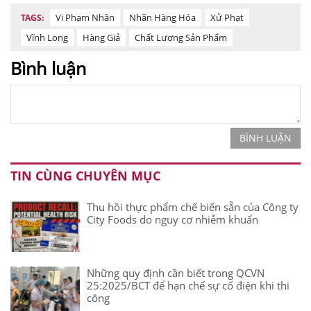
Vi Phạm Nhãn
Nhãn Hàng Hóa
Xử Phạt
TAGS:
Vĩnh Long
Hàng Giả
Chất Lượng Sản Phẩm
Bình luận
BÌNH LUẬN
TIN CÙNG CHUYÊN MỤC
Thu hồi thực phẩm chế biến sẵn của Công ty
City Foods do nguy cơ nhiễm khuẩn
Những quy định cần biết trong QCVN
25:2025/BCT để hạn chế sự cố điện khi thi
công