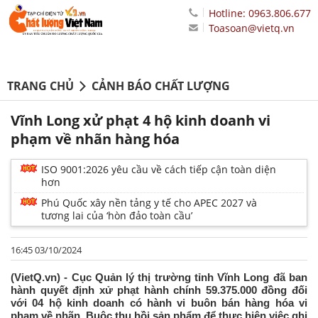
Hotline: 0963.806.677
Toasoan@vietq.vn
TRANG CHỦ
CẢNH BÁO CHẤT LƯỢNG
Vĩnh Long xử phạt 4 hộ kinh doanh vi
phạm về nhãn hàng hóa
ISO 9001:2026 yêu cầu về cách tiếp cận toàn diện
hơn
Phú Quốc xây nền tảng y tế cho APEC 2027 và
tương lai của ‘hòn đảo toàn cầu’
16:45 03/10/2024
(VietQ.vn) - Cục Quản lý thị trường tỉnh Vĩnh Long đã ban
hành quyết định xử phạt hành chính 59.375.000 đồng đối
với 04 hộ kinh doanh có hành vi buôn bán hàng hóa vi
phạm về nhãn. Buộc thu hồi sản phẩm để thực hiện việc ghi