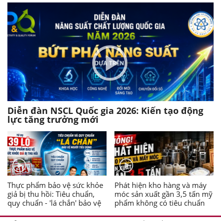
Diễn đàn NSCL Quốc gia 2026: Kiến tạo động
lực tăng trưởng mới
Thực phẩm bảo vệ sức khỏe
Phát hiện kho hàng và máy
giả bị thu hồi: Tiêu chuẩn,
móc sản xuất gần 3,5 tấn mỹ
quy chuẩn - 'lá chắn' bảo vệ
phẩm không có tiêu chuẩn
người tiêu dùng