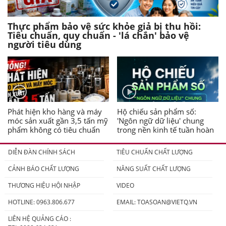
Thực phẩm bảo vệ sức khỏe giả bị thu hồi:
Tiêu chuẩn, quy chuẩn - 'lá chắn' bảo vệ
người tiêu dùng
Phát hiện kho hàng và máy
Hộ chiếu sản phẩm số:
móc sản xuất gần 3,5 tấn mỹ
'Ngôn ngữ dữ liệu' chung
phẩm không có tiêu chuẩn
trong nền kinh tế tuần hoàn
DIỄN ĐÀN CHÍNH SÁCH
TIÊU CHUẨN CHẤT LƯỢNG
CẢNH BÁO CHẤT LƯỢNG
NĂNG SUẤT CHẤT LƯỢNG
THƯƠNG HIỆU HỘI NHẬP
VIDEO
HOTLINE: 0963.806.677
EMAIL:
TOASOAN@VIETQ.VN
LIÊN HỆ QUẢNG CÁO :