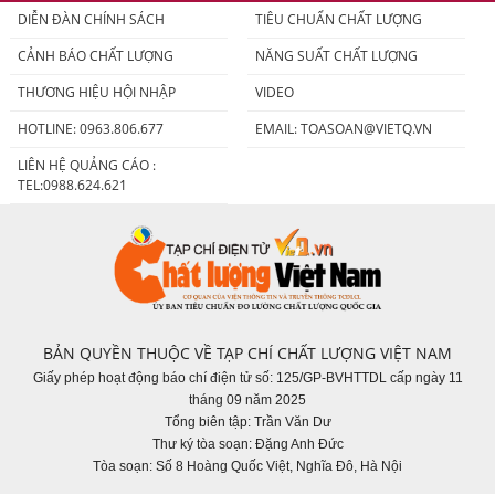
DIỄN ĐÀN CHÍNH SÁCH
TIÊU CHUẨN CHẤT LƯỢNG
CẢNH BÁO CHẤT LƯỢNG
NĂNG SUẤT CHẤT LƯỢNG
THƯƠNG HIỆU HỘI NHẬP
VIDEO
HOTLINE: 0963.806.677
EMAIL:
TOASOAN@VIETQ.VN
LIÊN HỆ QUẢNG CÁO :
TEL:0988.624.621
BẢN QUYỀN THUỘC VỀ TẠP CHÍ CHẤT LƯỢNG VIỆT NAM
Giấy phép hoạt động báo chí điện tử số: 125/GP-BVHTTDL cấp ngày 11
tháng 09 năm 2025
Tổng biên tập: Trần Văn Dư
Thư ký tòa soạn: Đặng Anh Đức
Tòa soạn: Số 8 Hoàng Quốc Việt, Nghĩa Đô, Hà Nội