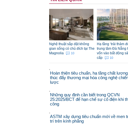
Nghệ thuật sắp đặt không
Hạ tầng ‘trải thảm 
gian sống có chủ đích tại The
trung tâm Đà Nẵng 
Magnolia
vốn vào bất động s
10
cấp
10
Hoàn thiện tiêu chuẩn, hạ tầng chất lượng
thúc đẩy thương mại hóa công nghệ chiế
lược
Những quy định cần biết trong QCVN
25:2025/BCT để hạn chế sự cố điện khi th
công
ASTM xây dựng tiêu chuẩn mới về men t
trí trên kính phẳng