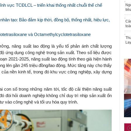
ĩnh vực TCĐLCL – triển khai thống nhất chuỗi thể chế
Ngư
tiê
ệ nhân tạo: Bảo đảm kịp thời, đồng bộ, thống nhất, hiệu lực,
Cả
toà
otetrasiloxane và Octamethylcyclotetrasiloxane
Thu
Lay
ưởng, năng suất lao động là yếu tố phản ánh chất lượng
 độ ứng dụng công nghệ trong sản xuất. Theo số liệu được
oạn 2021-2025, năng suất lao động tính theo giá hiện hành
ộng lên gần 245 triệu đồng/lao động. Mức tăng này cho thấy
t của nền kinh tế, trong đó khu vực công nghiệp, xây dựng
ai con số trong những năm tới, tốc độ cải thiện năng suất
 đòi hỏi doanh nghiệp không chỉ duy trì nhịp sản xuất ổn
 tư vào công nghệ và tối ưu hóa quy trình.