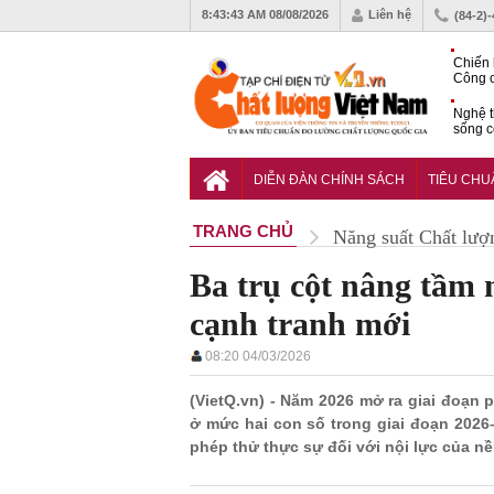
8:43:44 AM
08/08/2026
Liên hệ
(84-2)
Chiến 
Công c
hạn ch
Nghệ t
sống c
Vì sao
gia đố
DIỄN ĐÀN CHÍNH SÁCH
TIÊU CH
TRANG CHỦ
Năng suất Chất lượ
Ba trụ cột nâng tầm 
cạnh tranh mới
08:20 04/03/2026
(VietQ.vn) - Năm 2026 mở ra giai đoạn 
ở mức hai con số trong giai đoạn 2026–
phép thử thực sự đối với nội lực của nề