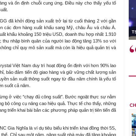
 hàng và ổn định chuỗi cung ứng. Điều này cho thấy yếu tố
suất.
 đã khởi động sản xuất trở lại từ cuối tháng 2 với gần
ó Viện trưởng
iện các đơn hàng xuất khẩu sang Mỹ, châu Âu và châu Á.
T
ất khẩu khoảng 150 triệu USD, doanh thu hợp nhất 1.910
g; thu nhập bình quân của người lao động tăng 13% so với
ệc phải làm
Việc sử dụng hiệu quả chính
ông chỉ quy mô sản xuất mà còn là hiệu quả quản trị và
và trên thực tế
sách tài khóa không chỉ mang ý
 hành như tăng
nghĩa hỗ trợ ngắn hạn mà còn
ystal Việt Nam duy trì hoạt động ổn định với hơn 90% lao
a học công
đóng vai trò tạo nền tảng cho
ghỉ, bảo đảm tiến độ giao hàng và giữ vững chất lượng sản
 các cơ chế
tăng trưởng bền vững dài hạn.
uyền sản xuất thông suốt ngay từ đầu năm chính là yếu tố
i mới sáng tạo,
ên suốt cả năm.
dừng ở việc “chạy đủ công suất”. Bước ngoặt thực sự nằm
ồng bộ công cụ nâng cao hiệu quả. Thực tế cho thấy, những
CH
ng triển khai bài bản các phương pháp quản trị tiên tiến đã
Gia Nghĩa là ví dụ tiêu biểu khi triển khai đồng thời 5S,
cụ thể. Chỉ sau một năm, năng suất nhà máy đã tăng khoảng