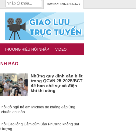
Hotline:
0963.806.677
THƯƠNG HIỆU HỘI NHẬP
VIDEO
NH BÁO
Những quy định cần biết
trong QCVN 25:2025/BCT
để hạn chế sự cố điện
khi thi công
 hồi đồ ngủ trẻ em Michley do không đáp ứng
u chuẩn an toàn
 hồi Cao lỏng Cảm cúm Bảo Phương không đạt
t lượng