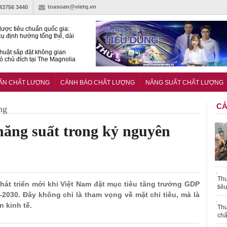
toasoan@vietq.vn
-43756 3440
lược tiêu chuẩn quốc gia:
ụ định hướng tổng thể, dài
o hoạt động tiêu chuẩn
huật sắp đặt không gian
ó chủ đích tại The Magnolia
 Ghana siết tiêu chuẩn quốc
i với xe cũ nhập khẩu?
UẨN CHẤT LƯỢNG
CẢNH BÁO CHẤT LƯỢNG
NĂNG SUẤT CHẤT LƯỢNG
CẢ
ng
năng suất trong kỷ nguyên
Thu
phát triển mới khi Việt Nam đặt mục tiêu tăng trưởng GDP
tiê
2030. Đây không chỉ là tham vọng về mặt chỉ tiêu, mà là
n kinh tế.
Thu
chấ