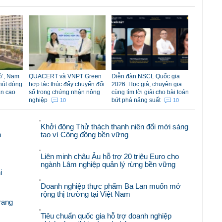
đỏ’, Nam
QUACERT và VNPT Green
Diễn đàn NSCL Quốc gia
hút dòng
hợp tác thúc đẩy chuyển đổi
2026: Học giả, chuyên gia
ản cao
số trong chứng nhận nông
cùng tìm lời giải cho bài toán
nghiệp
bứt phá năng suất
10
10
Khởi động Thử thách thanh niên đổi mới sáng
n
tạo vì Cộng đồng bền vững
Liên minh châu Âu hỗ trợ 20 triệu Euro cho
ngành Lâm nghiệp quản lý rừng bền vững
i
Doanh nghiệp thực phẩm Ba Lan muốn mở
rộng thị trường tại Việt Nam
rang
Tiêu chuẩn quốc gia hỗ trợ doanh nghiệp