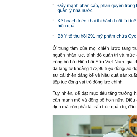
Đẩy mạnh phân cấp, phân quyền trong l
quản lý nhà nước
Kế hoạch triển khai thi hành Luật Trí tu
hiệu quả
Bộ Y tế thu hồi 291 mỹ phẩm chứa Cycl
Ở trung tâm của mọi chiến lược tăng tr
nguồn nhân lực, trình độ quản trị và mức
công bố bởi Hiệp hội Sữa Việt Nam, giai đ
đã tăng từ khoảng 172,96 triệu đồng/lao đ
sự cải thiện đáng kể về hiệu quả sản xuấ
tiếp tục đóng vai trò động lực chính.
Tuy nhiên, để đạt mục tiêu tăng trưởng h
cần mạnh mẽ và đồng bộ hơn nữa. Điều đó
định mà còn phải tái cấu trúc quản trị, đầu