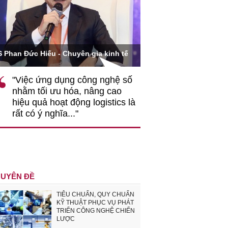
Ông Hoàng Quang Phòn
S Phan Đức Hiếu - Chuyên gia kinh tế
VCCI
"Việc ứng dụng công nghệ số
""Theo tôi, cần 
nhằm tối ưu hóa, nâng cao
gốc rễ về nhận
hiệu quả hoạt động logistics là
nghiệp cần coi
rất có ý nghĩa..."
động hài hoà là
triển..."
UYÊN ĐỀ
TIÊU CHUẨN, QUY CHUẨN
KỸ THUẬT PHỤC VỤ PHÁT
TRIỂN CÔNG NGHỆ CHIẾN
LƯỢC