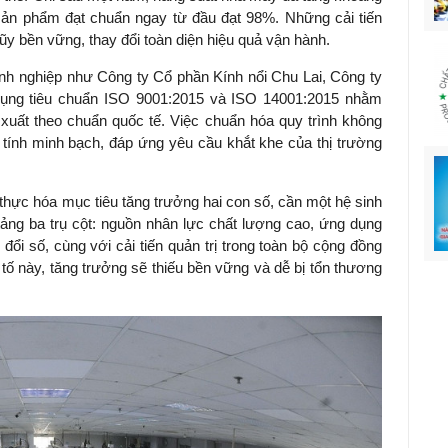
sản phẩm đạt chuẩn ngay từ đầu đạt 98%. Những cải tiến
 lũy bền vững, thay đổi toàn diện hiệu quả vận hành.
anh nghiệp như Công ty Cổ phần Kính nổi Chu Lai, Công ty
dụng tiêu chuẩn ISO 9001:2015 và ISO 14001:2015 nhằm
xuất theo chuẩn quốc tế. Việc chuẩn hóa quy trình không
 tính minh bạch, đáp ứng yêu cầu khắt khe của thị trường
 thực hóa mục tiêu tăng trưởng hai con số, cần một hệ sinh
tảng ba trụ cột: nguồn nhân lực chất lượng cao, ứng dụng
i số, cùng với cải tiến quản trị trong toàn bộ cộng đồng
tố này, tăng trưởng sẽ thiếu bền vững và dễ bị tổn thương