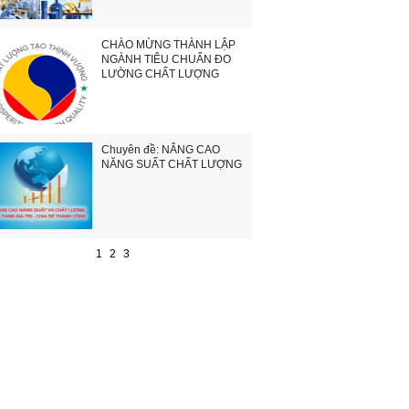
CHÀO MỪNG THÀNH LẬP
NGÀNH TIÊU CHUẨN ĐO
LƯỜNG CHẤT LƯỢNG
Chuyên đề: NÂNG CAO
NĂNG SUẤT CHẤT LƯỢNG
1
2
3