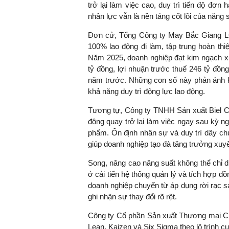
trở lại làm việc cao, duy trì tiến độ đơn
nhân lực vẫn là nền tảng cốt lõi của năng 
Đơn cử, Tổng Công ty May Bắc Giang LGG
TS. Nguyễn Đức Độ - Ph
100% lao động đi làm, tập trung hoàn th
Viện Kinh tế Tài chính
Năm 2025, doanh nghiệp đạt kim ngạch xu
tỷ đồng, lợi nhuận trước thuế 246 tỷ đồn
"Có rất nhiều vi
năm trước. Những con số này phản ánh kh
ngay từ bây giờ 
khả năng duy trì động lực lao động.
đang được tiến
Tương tự, Công ty TNHH Sản xuất Biel Cr
đầu tư cho kho
động quay trở lại làm việc ngay sau kỳ n
nghệ; ban hành
phẩm. Ổn định nhân sự và duy trì dây ch
khuyến khích đổ
giúp doanh nghiệp tạo đà tăng trưởng xuy
khởi nghiệp..."
Song, nâng cao năng suất không thể chỉ 
ở cải tiến hệ thống quản lý và tích hợp đ
doanh nghiệp chuyển từ áp dụng rời rạc sa
ghi nhận sự thay đổi rõ rệt.
Công ty Cổ phần Sản xuất Thương mại CNC 
Lean, Kaizen và Six Sigma theo lộ trình 