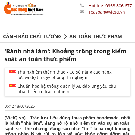
Hotline: 0963.806.677
Toasoan@vietq.vn
CẢNH BÁO CHẤT LƯỢNG
AN TOÀN THỰC PHẨM
'Bánh nhà làm': Khoảng trống trong kiểm
soát an toàn thực phẩm
Thử nghiệm thành thạo - Cơ sở nâng cao năng
lực và độ tin cậy phòng thí nghiệm
Chuẩn hóa hệ thống quản lý AI, đáp ứng yêu cầu
phát triển có trách nhiệm
06:12 18/07/2025
(VietQ.vn) - Trào lưu tiêu dùng thực phẩm handmade, nhất
là bánh "nhà làm", đang nở rộ nhờ niềm tin vào sự an toàn,
sạch sẽ. Thế nhưng, đằng sau chữ “tín” là cả một khoảng
trống pháp lý và rủi ro lớn về sức khỏe cộng đồng nếu