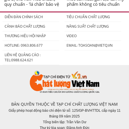
quy chuẩn - 'lá chắn' bảo vệ
phẩm không có tiêu chuẩn
người tiêu dùng
DIỄN ĐÀN CHÍNH SÁCH
TIÊU CHUẨN CHẤT LƯỢNG
CẢNH BÁO CHẤT LƯỢNG
NĂNG SUẤT CHẤT LƯỢNG
THƯƠNG HIỆU HỘI NHẬP
VIDEO
HOTLINE: 0963.806.677
EMAIL:
TOASOAN@VIETQ.VN
LIÊN HỆ QUẢNG CÁO :
TEL:0988.624.621
BẢN QUYỀN THUỘC VỀ TẠP CHÍ CHẤT LƯỢNG VIỆT NAM
Giấy phép hoạt động báo chí điện tử số: 125/GP-BVHTTDL cấp ngày 11
tháng 09 năm 2025
Tổng biên tập: Trần Văn Dư
Thư ký tòa soạn: Đặng Anh Đức