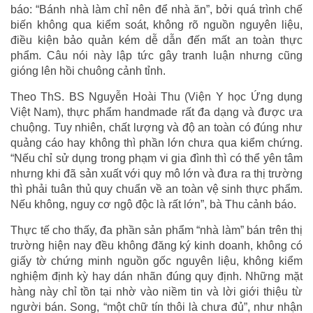
báo: “Bánh nhà làm chỉ nên để nhà ăn”, bởi quá trình chế
biến không qua kiểm soát, không rõ nguồn nguyên liệu,
điều kiện bảo quản kém dễ dẫn đến mất an toàn thực
phẩm. Câu nói này lập tức gây tranh luận nhưng cũng
gióng lên hồi chuông cảnh tỉnh.
Theo ThS. BS Nguyễn Hoài Thu (Viện Y học Ứng dụng
Việt Nam), thực phẩm handmade rất đa dạng và được ưa
chuộng. Tuy nhiên, chất lượng và độ an toàn có đúng như
quảng cáo hay không thì phần lớn chưa qua kiểm chứng.
“Nếu chỉ sử dụng trong phạm vi gia đình thì có thể yên tâm
nhưng khi đã sản xuất với quy mô lớn và đưa ra thị trường
thì phải tuân thủ quy chuẩn về an toàn vệ sinh thực phẩm.
Nếu không, nguy cơ ngộ độc là rất lớn”, bà Thu cảnh báo.
Thực tế cho thấy, đa phần sản phẩm “nhà làm” bán trên thị
trường hiện nay đều không đăng ký kinh doanh, không có
giấy tờ chứng minh nguồn gốc nguyên liệu, không kiểm
nghiệm định kỳ hay dán nhãn đúng quy định. Những mặt
hàng này chỉ tồn tại nhờ vào niềm tin và lời giới thiệu từ
người bán. Song, “một chữ tín thôi là chưa đủ”, như nhận