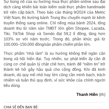
Sự bùng nổ của xu hướng mua thực phẩm online sau đại
dịch càng khiến bài toán kiểm soát thực phẩm handmade
trở nên cấp bách. Theo báo cáo tháng 9/2024 của Metric
Việt Nam, thị trường bánh Trung thu chuyển mạnh từ kênh
truyền thống sang online. Chỉ riêng mùa bánh 2024, tổng
doanh thu từ năm sàn TMĐT lớn gồm Shopee, Lazada,
Tiki, TikTok Shop và Sendo đạt 59,2 tỉ đồng, tăng hơn
103% so với năm trước. Trong đó, phân khúc giá từ
100.000–150.000 đồng/sản phẩm chiếm phần lớn.
Thực phẩm “nhà làm” là xu hướng không thể ngăn cản
trong xã hội hiện đại. Tuy nhiên, sự phát triển ấy cần đi
cùng cơ chế quản lý chặt chẽ hơn, tránh để “niềm tin” trở
thành kẽ hở gây hậu quả cho cộng đồng. Khi đã kinh
doanh, dù quy mô nhỏ hay lớn cũng cần minh bạch, trách
nhiệm và tuân thủ quy định, vì sức khỏe của chính người
tiêu dùng.
Thanh Hiền
(t/h)
CHIA SẺ ĐẾN BẠN BÈ: