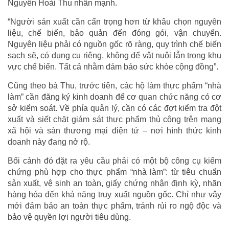
Nguyễn Hoài Thu nhấn mạnh.
“Người sản xuất cần cẩn trọng hơn từ khâu chọn nguyên
liệu, chế biến, bảo quản đến đóng gói, vận chuyển.
Nguyên liệu phải có nguồn gốc rõ ràng, quy trình chế biến
sạch sẽ, có dụng cụ riêng, không để vật nuôi lẫn trong khu
vực chế biến. Tất cả nhằm đảm bảo sức khỏe cộng đồng”.
Cũng theo bà Thu, trước tiên, các hộ làm thực phẩm “nhà
làm” cần đăng ký kinh doanh để cơ quan chức năng có cơ
sở kiểm soát. Về phía quản lý, cần có các đợt kiểm tra đột
xuất và siết chặt giám sát thực phẩm thủ công trên mạng
xã hội và sàn thương mại điện tử – nơi hình thức kinh
doanh này đang nở rộ.
Bối cảnh đó đặt ra yêu cầu phải có một bộ công cụ kiểm
chứng phù hợp cho thực phẩm “nhà làm”: từ tiêu chuẩn
sản xuất, vệ sinh an toàn, giấy chứng nhận định kỳ, nhãn
hàng hóa đến khả năng truy xuất nguồn gốc. Chỉ như vậy
mới đảm bảo an toàn thực phẩm, tránh rủi ro ngộ độc và
bảo vệ quyền lợi người tiêu dùng.