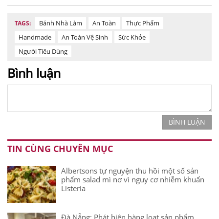
Bánh Nhà Làm
An Toàn
Thực Phẩm
TAGS:
Handmade
An Toàn Vệ Sinh
Sức Khỏe
Người Tiêu Dùng
Bình luận
BÌNH LUẬN
TIN CÙNG CHUYÊN MỤC
Albertsons tự nguyện thu hồi một số sản
phẩm salad mì nơ vì nguy cơ nhiễm khuẩn
Listeria
Đà Nẵng: Phát hiện hàng loạt sản phẩm