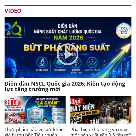
VIDEO
Diễn đàn NSCL Quốc gia 2026: Kiến tạo động
lực tăng trưởng mới
Thực phẩm bảo vệ sức khỏe
Phát hiện kho hàng và máy
giả bị thu hồi: Tiêu chuẩn,
móc sản xuất gần 3,5 tấn mỹ