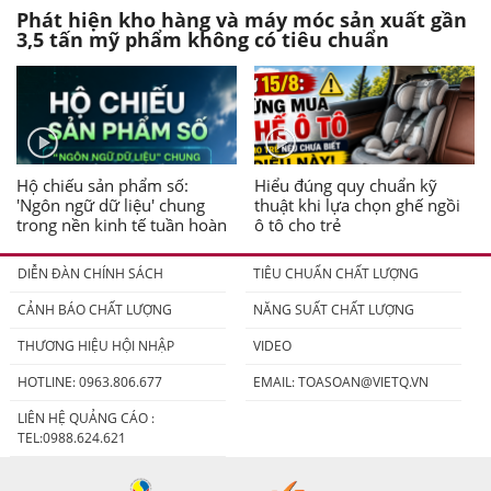
Phát hiện kho hàng và máy móc sản xuất gần
3,5 tấn mỹ phẩm không có tiêu chuẩn
Hộ chiếu sản phẩm số:
Hiểu đúng quy chuẩn kỹ
'Ngôn ngữ dữ liệu' chung
thuật khi lựa chọn ghế ngồi
trong nền kinh tế tuần hoàn
ô tô cho trẻ
DIỄN ĐÀN CHÍNH SÁCH
TIÊU CHUẨN CHẤT LƯỢNG
CẢNH BÁO CHẤT LƯỢNG
NĂNG SUẤT CHẤT LƯỢNG
THƯƠNG HIỆU HỘI NHẬP
VIDEO
HOTLINE: 0963.806.677
EMAIL:
TOASOAN@VIETQ.VN
LIÊN HỆ QUẢNG CÁO :
TEL:0988.624.621