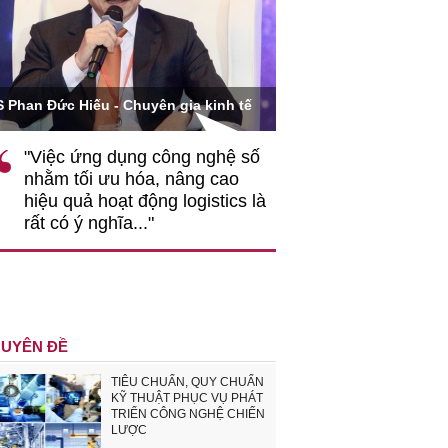
Ông Hoàng Quang Phòn
S Phan Đức Hiếu - Chuyên gia kinh tế
VCCI
"Việc ứng dụng công nghệ số
""Theo tôi, cần 
nhằm tối ưu hóa, nâng cao
gốc rễ về nhận
hiệu quả hoạt động logistics là
nghiệp cần coi
rất có ý nghĩa..."
động hài hoà là
triển..."
UYÊN ĐỀ
TIÊU CHUẨN, QUY CHUẨN
KỸ THUẬT PHỤC VỤ PHÁT
TRIỂN CÔNG NGHỆ CHIẾN
LƯỢC