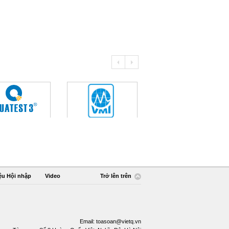
ệu Hội nhập
Video
Trở lên trên
Email:
toasoan@vietq.vn