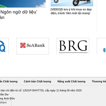
[VIDEO]5 lưu ý khi mua xe đạp
'Ngôn ngữ dữ liệu'
điện, tránh 'tiền mất tật mang'
oàn
ẩn Chất lượng
Cảnh báo Chất lượng
Năng suất Chất lượng
Thương hi
 báo chí điện tử số: 125/GP-BVHTTDL cấp ngày 11 tháng 09 năm 2025
 Văn Dư
ng Anh Đức