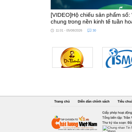
[VIDEO]Hộ chiếu sản phẩm số: 
chung trong nền kinh tế tuần h
11:01 - 05/08/2026
30
Trang chủ
Diễn đàn chính sách
Tiêu chu
Giấy phép hoạt động
Tổng biên tập:
Trần
Thư ký tòa soạn:
Đặ