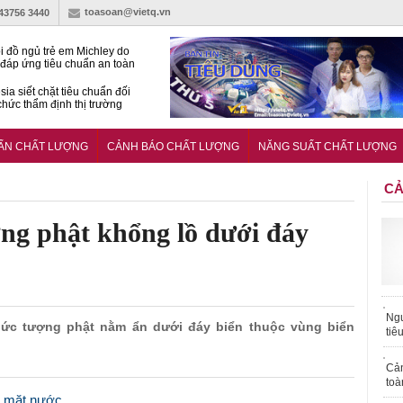
toasoan@vietq.vn
-43756 3440
i đồ ngủ trẻ em Michley do
đáp ứng tiêu chuẩn an toàn
sia siết chặt tiêu chuẩn đối
 chức thẩm định thị trường
n
27:2025/BCT: Quy chuẩn
ng chuẩn quản lý an toàn
UẨN CHẤT LƯỢNG
CẢNH BÁO CHẤT LƯỢNG
NĂNG SUẤT CHẤT LƯỢNG
rình thủy điện
CẢ
ợng phật khổng lồ dưới đáy
Ngư
 bức tượng phật nằm ẩn dưới đáy biển thuộc vùng biển
tiê
Cả
toà
ên mặt nước