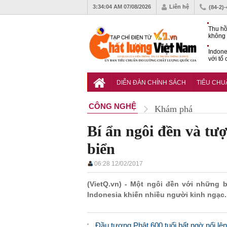
3:34:05 AM
07/08/2026
Liên hệ
(84-2)
Thu hồ
không 
Indone
với tổ
carbo
QCVN 
mới nâ
DIỄN ĐÀN CHÍNH SÁCH
TIÊU CH
công t
CÔNG NGHỆ
Khám phá
Bí ẩn ngôi đền và tư
biển
06:28 12/02/2017
(VietQ.vn) - Một ngôi đền với những
Indonesia khiến nhiều người kinh ngạc.
Đầu tượng Phật 600 tuổi bất ngờ nổi l