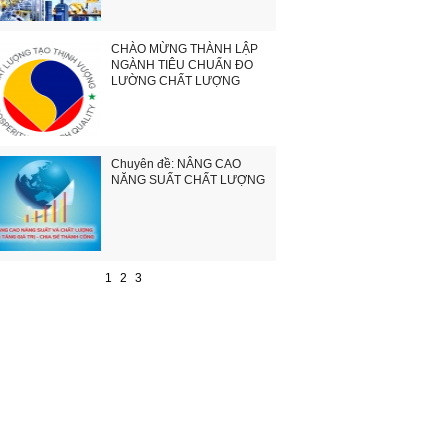
CHÀO MỪNG THÀNH LẬP
NGÀNH TIÊU CHUẨN ĐO
LƯỜNG CHẤT LƯỢNG
Chuyên đề: NÂNG CAO
NĂNG SUẤT CHẤT LƯỢNG
1
2
3