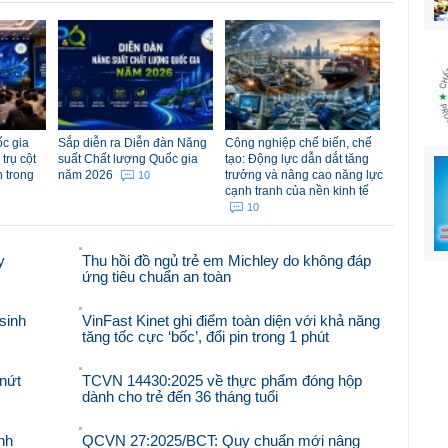
c gia
Sắp diễn ra Diễn đàn Năng
Công nghiệp chế biến, chế
trụ cột
suất Chất lượng Quốc gia
tạo: Động lực dẫn dắt tăng
n trong
năm 2026
trưởng và nâng cao năng lực
10
cạnh tranh của nền kinh tế
10
y
Thu hồi đồ ngủ trẻ em Michley do không đáp
ứng tiêu chuẩn an toàn
sinh
VinFast Kinet ghi điểm toàn diện với khả năng
tăng tốc cực ‘bốc’, đổi pin trong 1 phút
nứt
TCVN 14430:2025 về thực phẩm đóng hộp
dành cho trẻ đến 36 tháng tuổi
nh
QCVN 27:2025/BCT: Quy chuẩn mới nâng