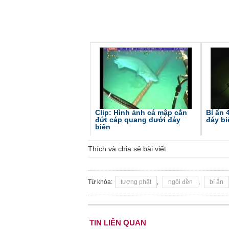
TS. Nguyễn Đức Độ - Ph
Viện Kinh tế Tài chính
"Có rất nhiều vi
ngay từ bây giờ 
đang được tiến
Clip: Hình ảnh cá mập cắn
Bí ẩn 
đầu tư cho kho
đứt cáp quang dưới đáy
đáy bi
nghệ; ban hành
biển
khuyến khích đổ
khởi nghiệp..."
Thích và chia sẻ bài viết:
Từ khóa:
tượng phật
,
ngôi đền
,
bí ẩn
TIN LIÊN QUAN