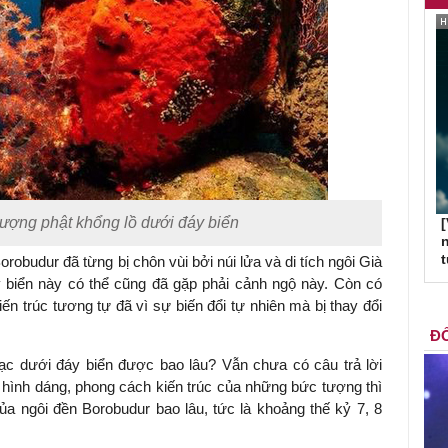
tượng phật khổng lồ dưới đáy biển
[
n
orobudur đã từng bị chôn vùi bởi núi lửa và di tích ngôi Già
 biển này có thể cũng đã gặp phải cảnh ngộ này. Còn có
ến trúc tương tự đã vì sự biến đổi tự nhiên mà bị thay đổi
ĐỐ
ạc dưới đáy biển được bao lâu? Vẫn chưa có câu trả lời
 hình dáng, phong cách kiến trúc của những bức tượng thì
ủa ngôi đền Borobudur bao lâu, tức là khoảng thế kỷ 7, 8