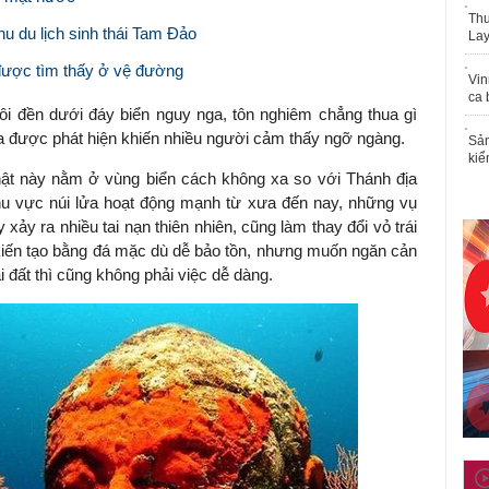
Thu
u du lịch sinh thái Tam Đảo
Lay
ược tìm thấy ở vệ đường
Vin
ca 
gôi đền dưới đáy biển nguy nga, tôn nghiêm chẳng thua gì
ia được phát hiện khiến nhiều người cảm thấy ngỡ ngàng.
Sản
kiể
 Phật này nằm ở vùng biển cách không xa so với Thánh địa
hu vực núi lửa hoạt động mạnh từ xưa đến nay, những vụ
 xảy ra nhiều tai nạn thiên nhiên, cũng làm thay đổi vỏ trái
kiến tạo bằng đá mặc dù dễ bảo tồn, nhưng muốn ngăn cản
 đất thì cũng không phải việc dễ dàng.