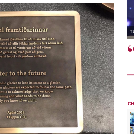
ó Viện trưởng
T
ệc phải làm
Việc sử dụng hiệu quả chính
và trên thực tế
sách tài khóa không chỉ mang ý
 hành như tăng
nghĩa hỗ trợ ngắn hạn mà còn
a học công
đóng vai trò tạo nền tảng cho
 các cơ chế
tăng trưởng bền vững dài hạn.
i mới sáng tạo,
CH