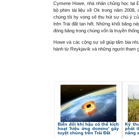
Cymene Howe, nhà nhân chủng học tại Đạ
bộ phim tài liệu về Ok trong năm 2008,
chúng tôi hy vọng sẽ thu hút sự chú ý c
trên Trái đất tan hết. Những khối băng nà
đóng băng trong chúng vốn là truyền thống
Howe và các cộng sự sẽ giúp tấm bia như 
hành từ
Reykjavík
và những người tham gi
Biến đổi khí hậu có thể kích
Kỹ th
hoạt 'hiệu ứng domino' gây
phát t
tuyệt chủng trên Trái Đất
năng 