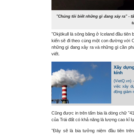
"Chúng tôi biết những gì đang xảy ra" -
t
"Okjökull là sông băng ở Iceland đầu tiên 
kiến ​​sẽ đi theo cùng một con đường với 
những gì đang xảy ra và những gì cần phải
viết.
Xây dựng
kính
(VietQ.vn)
việc xây d
động giảm n
Cũng được in trên tấm bia là dòng chữ "41
của Trái đất có khả năng là lượng cao kỉ lụ
"Đây sẽ là bia tưởng niệm đầu tiên trên