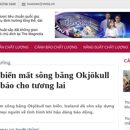
toasoan@vietq.vn
-43756 3440
lược tiêu chuẩn quốc gia:
ụ định hướng tổng thể, dài
o hoạt động tiêu chuẩn
huật sắp đặt không gian
ó chủ đích tại The Magnolia
 Ghana siết tiêu chuẩn quốc
i với xe cũ nhập khẩu?
UẨN CHẤT LƯỢNG
CẢNH BÁO CHẤT LƯỢNG
NĂNG SUẤT CHẤT LƯỢNG
CẢ
rường
 biến mất sông băng Okjökull
 báo cho tương lai
Thu
làm sông băng Okjökull tan biến, Iceland đã cho xây dựng
tiê
mọi người về tình hình khí hậu đáng báo động.
Thu
chấ
nguy cơ 'tuyệt chủng'