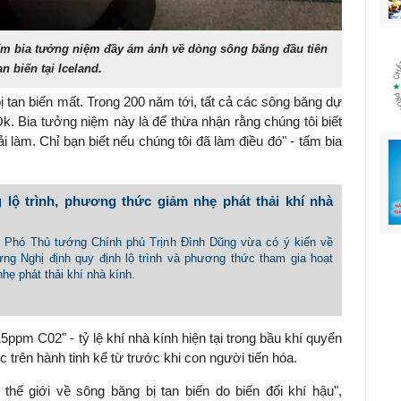
 tấm bia tưởng niệm đầy ám ảnh về dòng sông băng đầu tiên
an biến tại Iceland.
bị tan biến mất. Trong 200 năm tới, tất cả các sông băng dự
Ok. Bia tưởng niệm này là để thừa nhận rằng chúng tôi biết
 làm. Chỉ bạn biết nếu chúng tôi đã làm điều đó" - tấm bia
 lộ trình, phương thức giảm nhẹ phát thải khí nhà
 - Phó Thủ tướng Chính phủ Trịnh Đình Dũng vừa có ý kiến về
ựng Nghị định quy định lộ trình và phương thức tham gia hoạt
hẹ phát thải khí nhà kính.
5ppm C02" - tỷ lệ khí nhà kính hiện tại trong bầu khí quyển
c trên hành tinh kể từ trước khi con người tiến hóa.
 thế giới về sông băng bị tan biến do biến đổi khí hậu",