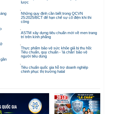
lược
sáng
Những quy định cần biết trong QCVN
25:2025/BCT để hạn chế sự cố điện khi thi
công
o
ASTM xây dựng tiêu chuẩn mới về men trang
trí trên kính phẳng
mở
Thực phẩm bảo vệ sức khỏe giả bị thu hồi:
Tiêu chuẩn, quy chuẩn - 'lá chắn' bảo vệ
người tiêu dùng
 gần
Tiêu chuẩn quốc gia hỗ trợ doanh nghiệp
chinh phục thị trường halal