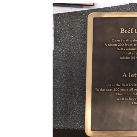
TS. Nguyễn Đức Độ - Ph
Viện Kinh tế Tài chính
"Có rất nhiều vi
ngay từ bây giờ 
đang được tiến
đầu tư cho kho
nghệ; ban hành
khuyến khích đổ
khởi nghiệp..."