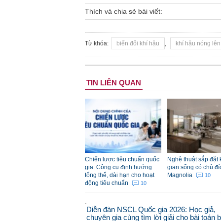
Thích và chia sẻ bài viết:
Từ khóa:
biến đổi khí hậu
,
khí hậu nóng lên
TIN LIÊN QUAN
Chiến lược tiêu chuẩn quốc
Nghệ thuật sắp đặt
gia: Công cụ định hướng
gian sống có chủ đí
tổng thể, dài hạn cho hoạt
Magnolia
10
động tiêu chuẩn
10
Diễn đàn NSCL Quốc gia 2026: Học giả,
chuyên gia cùng tìm lời giải cho bài toán 