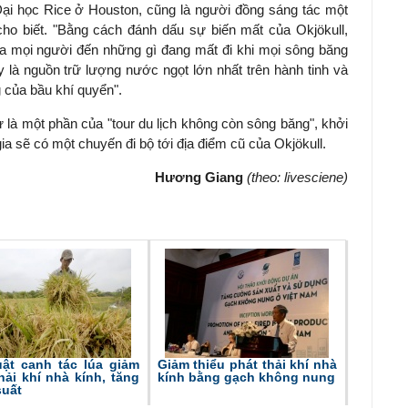
i học Rice ở Houston, cũng là người đồng sáng tác một
 cho biết. "Bằng cách đánh dấu sự biến mất của
Okjökull
,
ủa mọi người đến những gì đang mất đi khi mọi sông băng
y là nguồn trữ lượng nước ngọt lớn nhất trên hành tinh và
 của bầu khí quyển".
là một phần của "tour du lịch không còn sông băng", khởi
a sẽ có một chuyến đi bộ tới địa điểm cũ của
Okjökull
.
Hương Giang
(theo: livesciene)
uật canh tác lúa giảm
Giảm thiểu phát thải khí nhà
hải khí nhà kính, tăng
kính bằng gạch không nung
suất