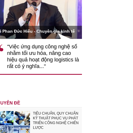
Ông Hoàng Quang Phòn
S Phan Đức Hiếu - Chuyên gia kinh tế
VCCI
"Việc ứng dụng công nghệ số
""Theo tôi, cần 
nhằm tối ưu hóa, nâng cao
gốc rễ về nhận
hiệu quả hoạt động logistics là
nghiệp cần coi
rất có ý nghĩa..."
động hài hoà là
triển..."
UYÊN ĐỀ
TIÊU CHUẨN, QUY CHUẨN
KỸ THUẬT PHỤC VỤ PHÁT
TRIỂN CÔNG NGHỆ CHIẾN
LƯỢC