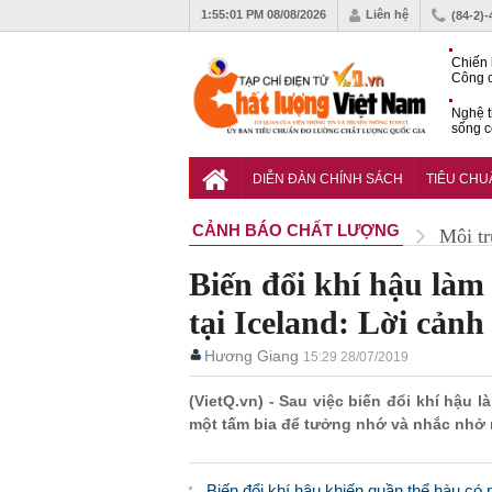
1:55:02 PM
08/08/2026
Liên hệ
(84-2)
Chiến 
Công c
hạn ch
Nghệ t
sống c
Vì sao
gia đố
DIỄN ĐÀN CHÍNH SÁCH
TIÊU CH
CẢNH BÁO CHẤT LƯỢNG
Môi t
Biến đổi khí hậu làm
tại Iceland: Lời cảnh
Hương Giang
15:29 28/07/2019
(VietQ.vn) - Sau việc biến đổi khí hậu 
một tấm bia để tưởng nhớ và nhắc nhở 
Biến đổi khí hậu khiến quần thể hàu có 