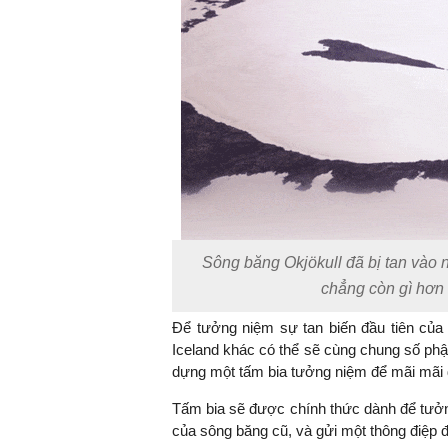
Sông băng Okjökull đã bị tan vào 
chẳng còn gì hơn
Để tưởng niệm sự tan biến đầu tiên củ
Iceland khác có thể sẽ cùng chung số phậ
dựng một tấm bia tưởng niệm để mãi mãi đá
Tấm bia sẽ được chính thức dành để tưởng
của sông băng cũ, và gửi một thông điệp 