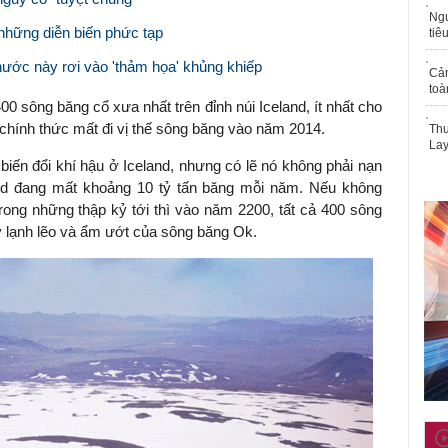
Ngư
những diễn biến phức tạp
tiê
nước này rơi vào 'thảm họa' khủng khiếp
Cả
toà
 400 sông băng cổ xưa nhất trên đỉnh núi Iceland, ít nhất cho
 chính thức mất đi vị thế sông băng vào năm 2014.
Thu
Lay
biến đổi khí hậu ở Iceland, nhưng có lẽ nó không phải nạn
nd đang mất khoảng 10 tỷ tấn băng mỗi năm. Nếu không
trong những thập kỷ tới thì vào năm 2200, tất cả 400 sông
y lạnh lẽo và ẩm ướt của sông băng Ok.