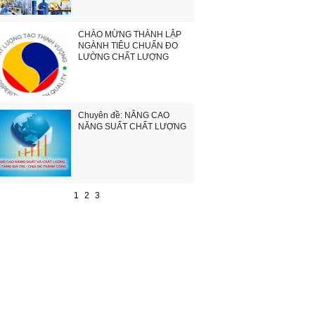
CHÀO MỪNG THÀNH LẬP
NGÀNH TIÊU CHUẨN ĐO
LƯỜNG CHẤT LƯỢNG
Chuyên đề: NÂNG CAO
NĂNG SUẤT CHẤT LƯỢNG
1
2
3