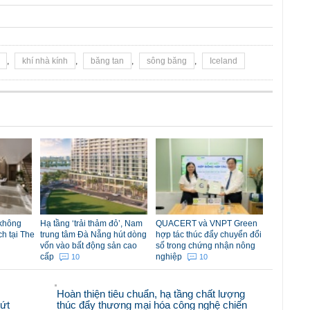
,
khí nhà kính
,
băng tan
,
sông băng
,
Iceland
 không
Hạ tầng ‘trải thảm đỏ’, Nam
QUACERT và VNPT Green
ch tại The
trung tâm Đà Nẵng hút dòng
hợp tác thúc đẩy chuyển đổi
vốn vào bất động sản cao
số trong chứng nhận nông
cấp
nghiệp
10
10
Hoàn thiện tiêu chuẩn, hạ tầng chất lượng
bứt
thúc đẩy thương mại hóa công nghệ chiến