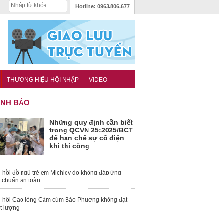
Hotline:
0963.806.677
THƯƠNG HIỆU HỘI NHẬP
VIDEO
NH BÁO
Những quy định cần biết
trong QCVN 25:2025/BCT
để hạn chế sự cố điện
khi thi công
 hồi đồ ngủ trẻ em Michley do không đáp ứng
u chuẩn an toàn
 hồi Cao lỏng Cảm cúm Bảo Phương không đạt
t lượng