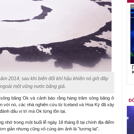
K
năm 2014, sau khi biến đổi khí hậu khiến nó giờ đây
 ngoài một vũng nước băng giá.
a sông băng Ok và cảnh báo rằng hàng trăm sông băng ở
ĐỐ
n với nó, các nhà nghiên cứu từ Iceland và Hoa Kỳ đã xây
nh dấu vị trí mà Ok từng tồn tại.
 nhớ trong một buổi lễ ngày 18 tháng 8 tại chính địa điểm
đơn giản nhưng cũng vô cùng ám ảnh là "tương lai".