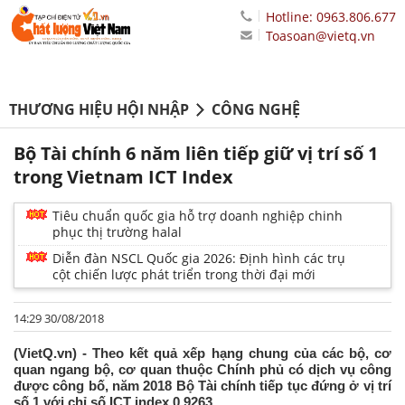
Hotline: 0963.806.677
Toasoan@vietq.vn
THƯƠNG HIỆU HỘI NHẬP
CÔNG NGHỆ
Bộ Tài chính 6 năm liên tiếp giữ vị trí số 1
trong Vietnam ICT Index
Tiêu chuẩn quốc gia hỗ trợ doanh nghiệp chinh
phục thị trường halal
Diễn đàn NSCL Quốc gia 2026: Định hình các trụ
cột chiến lược phát triển trong thời đại mới
14:29 30/08/2018
(VietQ.vn) - Theo kết quả xếp hạng chung của các bộ, cơ
quan ngang bộ, cơ quan thuộc Chính phủ có dịch vụ công
được công bố, năm 2018 Bộ Tài chính tiếp tục đứng ở vị trí
số 1 với chỉ số ICT index 0,9263.