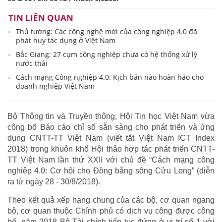
TIN LIÊN QUAN
Thủ tướng: Các công nghệ mới của công nghiệp 4.0 đã
phát huy tác dụng ở Việt Nam
Bắc Giang: 27 cụm công nghiệp chưa có hệ thống xử lý
nước thải
Cách mạng Công nghiệp 4.0: Kịch bản nào hoàn hảo cho
doanh nghiệp Việt Nam
Bộ Thông tin và Truyền thông, Hội Tin học Việt Nam vừa
công bố Báo cáo chỉ số sẵn sàng cho phát triển và ứng
dụng CNTT-TT Việt Nam (viết tắt Việt Nam ICT Index
2018) trong khuôn khổ Hội thảo hợp tác phát triển CNTT-
TT Việt Nam lần thứ XXII với chủ đề “Cách mạng công
nghiệp 4.0: Cơ hội cho Đồng bằng sông Cửu Long” (diễn
ra từ ngày 28 - 30/8/2018).
Theo kết quả xếp hạng chung của các bộ, cơ quan ngang
bộ, cơ quan thuộc Chính phủ có dịch vụ công được công
bố, năm 2018 Bộ Tài chính tiếp tục đứng ở vị trí số 1 với