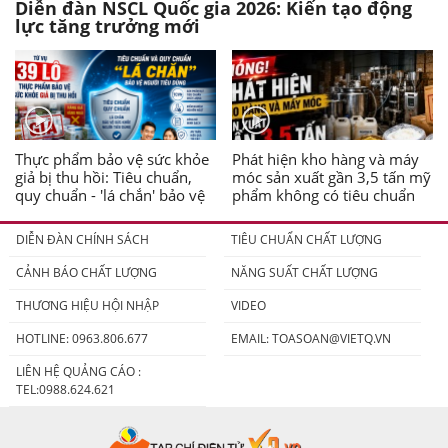
Diễn đàn NSCL Quốc gia 2026: Kiến tạo động
lực tăng trưởng mới
Thực phẩm bảo vệ sức khỏe
Phát hiện kho hàng và máy
giả bị thu hồi: Tiêu chuẩn,
móc sản xuất gần 3,5 tấn mỹ
quy chuẩn - 'lá chắn' bảo vệ
phẩm không có tiêu chuẩn
người tiêu dùng
DIỄN ĐÀN CHÍNH SÁCH
TIÊU CHUẨN CHẤT LƯỢNG
CẢNH BÁO CHẤT LƯỢNG
NĂNG SUẤT CHẤT LƯỢNG
THƯƠNG HIỆU HỘI NHẬP
VIDEO
HOTLINE: 0963.806.677
EMAIL:
TOASOAN@VIETQ.VN
LIÊN HỆ QUẢNG CÁO :
TEL:0988.624.621