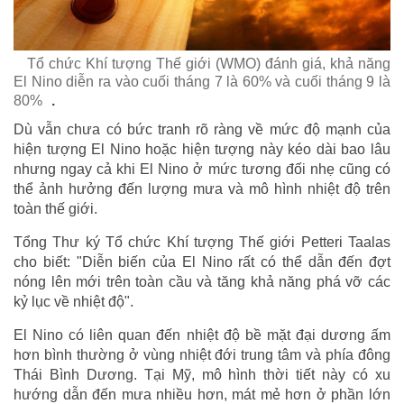
Tổ chức Khí tượng Thế giới (WMO) đánh giá, khả năng
El Nino diễn ra vào cuối tháng 7 là 60% và cuối tháng 9 là
80%
.
Dù vẫn chưa có bức tranh rõ ràng về mức độ mạnh của
hiện tượng El Nino hoặc hiện tượng này kéo dài bao lâu
nhưng ngay cả khi El Nino ở mức tương đối nhẹ cũng có
thể ảnh hưởng đến lượng mưa và mô hình nhiệt độ trên
toàn thế giới.
Tổng Thư ký Tổ chức Khí tượng Thế giới Petteri Taalas
cho biết: "Diễn biến của El Nino rất có thể dẫn đến đợt
nóng lên mới trên toàn cầu và tăng khả năng phá vỡ các
kỷ lục về nhiệt độ".
El Nino có liên quan đến nhiệt độ bề mặt đại dương ấm
hơn bình thường ở vùng nhiệt đới trung tâm và phía đông
Thái Bình Dương. Tại Mỹ, mô hình thời tiết này có xu
hướng dẫn đến mưa nhiều hơn, mát mẻ hơn ở phần lớn