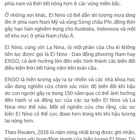
phía nam và thời tiết nóng hơn ở các vùng miền bắc.
Ở những nơi khác, El Nino có thể dẫn tới lượng mưa tăng
lên ở phía nam Nam Mỹ và vùng Sừng châu Phi, đồng thời
gây hạn hán nghiêm trọng cho Australia, Indonesia và một
số khu vực ở phía Nam châu Á.
El Nino, cùng với La Nina, là một phần của chu kì không
liên tục được gọi là El Nino - Dao động phương Nam hay
ENSO, có ảnh hưởng lớn đến việc hình thành các biến đổi
điều kiện thời tiết hàng năm trên toàn cầu.
ENSO là hiện tượng xảy ra tự nhiên và các nhà khoa học
vẫn đang nghiên cứu chính xác mức độ biến đổi khí hậu
do con người gây ra trong 150 năm qua có thể ảnh hưởng
đến hành vi và động lực của các sự kiện El Nino và La
Nina như thế nào. Một số nghiên cứu cho rằng, các sư
kiện El Nino có thể cực đoan hơn trong khi khí hậu tương
lai nóng hơn.
Theo Reuters, 2016 là năm nóng nhất từng được ghi nhận,
trùng hợp với hoạt động mạnh của hiện tượng El Nino. Dù