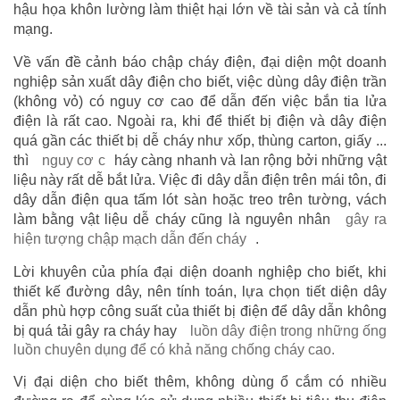
hậu họa khôn lường làm thiệt hại lớn về tài sản và cả tính
mạng.
Về vấn đề cảnh báo chập cháy điện, đại diện một doanh
nghiệp sản xuất dây điện cho biết, việc dùng dây điện trần
(không vỏ) có nguy cơ cao để dẫn đến việc bắn tia lửa
điện là rất cao. Ngoài ra, khi để thiết bị điện và dây điện
quá gần các thiết bị dễ cháy như xốp, thùng carton, giấy ...
thì
nguy cơ c
háy càng nhanh và lan rộng bởi những vật
liệu này rất dễ bắt lửa. Việc đi dây dẫn điện trên mái tôn, đi
dây dẫn điện qua tấm lót sàn hoặc treo trên tường, vách
làm bằng vật liệu dễ cháy cũng là nguyên nhân
gây ra
hiện tượng chập mạch dẫn đến cháy
.
Lời khuyên của phía đại diện doanh nghiệp cho biết, khi
thiết kế đường dây, nên tính toán, lựa chọn tiết diện dây
dẫn phù hợp công suất của thiết bị điện để dây dẫn không
bị quá tải gây ra cháy hay
luồn dây điện trong những ống
luồn chuyên dụng để có khả năng chống cháy cao.
Vị đại diện cho biết thêm, không dùng ổ cắm có nhiều