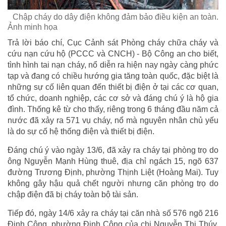
Chập cháy do dây điện không đảm bảo điều kiện an toàn.
Ảnh minh họa
Trả lời báo chí, Cục Cảnh sát Phòng cháy chữa cháy và
cứu nạn cứu hộ (PCCC và CNCH) - Bộ Công an cho biết,
tình hình tai nạn cháy, nổ diễn ra hiện nay ngày càng phức
tạp và đang có chiều hướng gia tăng toàn quốc, đặc biệt là
những sự cố liên quan đến thiết bị điện ở tại các cơ quan,
tổ chức, doanh nghiệp, các cơ sở và đáng chú ý là hộ gia
đình. Thống kê từ cho thấy, riêng trong 6 tháng đầu năm cả
nước đã xảy ra 571 vụ cháy, nổ mà nguyên nhân chủ yếu
là do sự cố hệ thống điện và thiết bị điện.
Đáng chú ý vào ngày 13/6, đã xảy ra cháy tại phòng trọ do
ông Nguyễn Mạnh Hùng thuê, địa chỉ ngách 15, ngõ 637
đường Trương Định, phường Thịnh Liệt (Hoàng Mai). Tuy
không gây hậu quả chết người nhưng căn phòng trọ do
chập điện đã bị cháy toàn bộ tài sản.
Tiếp đó, ngày 14/6 xảy ra cháy tại căn nhà số 576 ngõ 216
Định Công, phường Định Công của chị Nguyễn Thị Thúy.