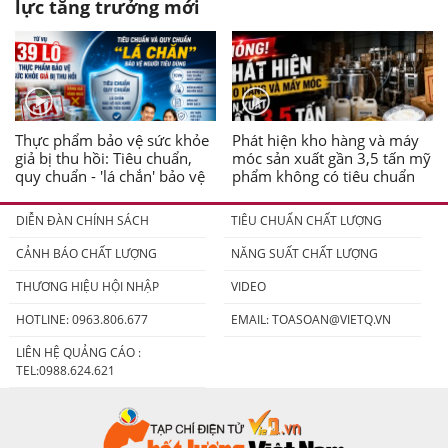
lực tăng trưởng mới
Thực phẩm bảo vệ sức khỏe
Phát hiện kho hàng và máy
giả bị thu hồi: Tiêu chuẩn,
móc sản xuất gần 3,5 tấn mỹ
quy chuẩn - 'lá chắn' bảo vệ
phẩm không có tiêu chuẩn
người tiêu dùng
DIỄN ĐÀN CHÍNH SÁCH
TIÊU CHUẨN CHẤT LƯỢNG
CẢNH BÁO CHẤT LƯỢNG
NĂNG SUẤT CHẤT LƯỢNG
THƯƠNG HIỆU HỘI NHẬP
VIDEO
HOTLINE: 0963.806.677
EMAIL:
TOASOAN@VIETQ.VN
LIÊN HỆ QUẢNG CÁO :
TEL:0988.624.621