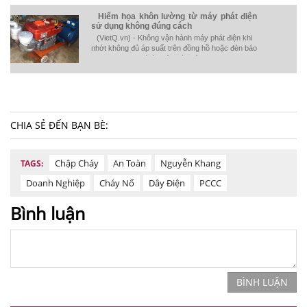
Hiểm họa khôn lường từ máy phát điện
sử dụng không đúng cách
(VietQ.vn) - Không vận hành máy phát điện khi
nhớt không đủ áp suất trên đồng hồ hoặc đèn báo
có tín hiệu báo động.
CHIA SẺ ĐẾN BẠN BÈ:
Chập Cháy
An Toàn
Nguyễn Khang
TAGS:
Doanh Nghiệp
Cháy Nổ
Dây Điện
PCCC
Bình luận
BÌNH LUẬN