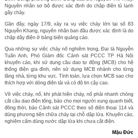
Nguyên nhân sơ bộ được xác định do chập điện tủ lạnh
gây cháy.
Gần đây, ngày 17/9, xảy ra vụ việc cháy lớn tại số 83
Nguyễn Khang, nguyên nhân ban đầu được xác định là do
chập dây điện ở bảng biển quảng cáo.
Qua những sự việc cháy nổ nghiêm trọng, Đại tá Nguyễn
Tuấn Anh, Phó Giám đốc Cảnh sát PCCC TP Hà Nội
khuyến cáo, khi sử dụng cầu dao tự động (MCB) cho hệ
thống điện gia đình, nên sử dụng MCB nhánh cho từng
tầng nhà, từng khu vực. Tính toán, lựa chọn MCB sao cho
thích hợp với dòng điện tải và có độ tin cậy cao.
Về việc cháy, nổ, khi phát hiện cháy, nổ phải nhanh chóng
cắt cầu dao điện tổng, báo cho mọi người xung quanh biết,
đồng thời, báo Cảnh sát PCCC theo số điện thoại 114 và
dùng phương tiện chữa cháy tại chỗ dập lửa. Khuyến cáo,
nghiêm cấm dùng nước dập lửa khi chưa cắt điện.
Mậu Đức