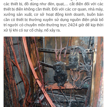
các thiết bị, đồ dùng như đèn, quạt,… cắt điện đối với các
thiết bị điện không cần thiết. Đối với các cơ quan, nhà máy,
xưởng sản xuất, cơ sở hoạt động kinh doanh, buôn bán
cần có thiết bị thường xuyên sử dụng nguồn điện phải bố
trí người có chuyên môn thường trực 24/24 giờ để kịp thời
xử lý khi có sự cố cháy, nổ xảy ra.