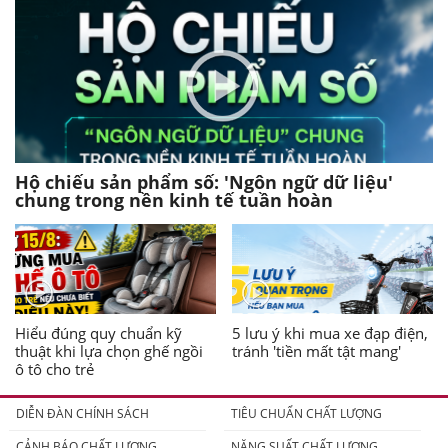
Hộ chiếu sản phẩm số: 'Ngôn ngữ dữ liệu'
chung trong nền kinh tế tuần hoàn
Hiểu đúng quy chuẩn kỹ
5 lưu ý khi mua xe đạp điện,
thuật khi lựa chọn ghế ngồi
tránh 'tiền mất tật mang'
ô tô cho trẻ
DIỄN ĐÀN CHÍNH SÁCH
TIÊU CHUẨN CHẤT LƯỢNG
CẢNH BÁO CHẤT LƯỢNG
NĂNG SUẤT CHẤT LƯỢNG