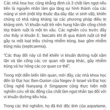
Các nhà hoa học cũng khẳng định cả 3 chất làm ngọt nêu
trên là nguyên nhân làm gia tăng sự hình thành của các
màng vi sinh (một lớp thuộc địa dày đặc vi sinh vật), khiến
chúng có khả năng kháng lại các phương pháp điều trị
kháng sinh. Vi khuẩn ruột trở nên hung hãn tấn công chính
lớp thành ruột là một tin xấu. Các nghiên cứu trước đây
cho thấy vi khuẩn E. faecalis khi đi qua thành ruột có thể
gây ra một loạt triệu chứng nhiễm trùng, bao gồm nhiễm
trùng máu (septicaemia).
“Các thay đổi này có thể khiến vi khuẩn đường ruột xâm
lấn và tấn công các cơ quan nội tạng khác, gây nhiễm
trùng và hư hỏng các cơ quan cơ thể”.
Trong một diễn biến liên quan, mới đây, các nhà khoa học
đến từ Đại học Ben-Gurion của Negev ở Israel và Đại học
Công nghệ Nanyang ở Singapore cũng thực hiện một
nghiên cứu về tác động của chất làm ngọt nhân tạo đối với
vi khuẩn đường tiêu hóa.
Trong các thử nghiệm, họ đã thử độc tính của aspartame,