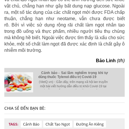
vật chủ, chẳng hạn như gây bất dung nạp glucose. Ngoài
ra, một số tác dụng của các chất ngọt mới được FDA chấp
thuận, chẳng hạn như neotame, vẫn chưa được biết
rõ. Bởi vì việc sử dụng rộng rãi chất làm ngọt nhân tạo
trong đồ uống và thực phẩm, nhiều người tiêu thụ chúng
mà không hề biết. Ngoài việc được tìm thấy là xấu cho sức
khỏe, một số chất làm ngọt đã được xác định là chất gây ô
nhiễm môi trường.
Bảo Linh
(t/h)
Cảnh báo - Sai lầm nghiêm trọng khi tự
dùng thuốc Tylenol điều trị Covid-19
(VietQ.vn) - Gần đây, trên mạng xã hội lan truyền
một bài viết hướng dẫn điều trị khỏi Covid-19 tại
nhà bằng thuốc Tylenol của Mỹ. Tuy nhiên theo
khuyến cáo thuốc này không có tác dụng người
dân cần tỉnh táo.
CHIA SẺ ĐẾN BẠN BÈ:
Cảnh Báo
Chất Tạo Ngọt
Đường Ăn Kiêng
TAGS: