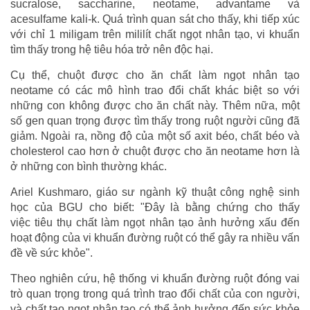
sucralose, saccharine, neotame, advantame và
acesulfame kali-k. Quá trình quan sát cho thấy, khi tiếp xúc
với chỉ 1 miligam trên mililít chất ngọt nhân tạo, vi khuẩn
tìm thấy trong hệ tiêu hóa trở nên độc hại.
Cụ thể, chuột được cho ăn chất làm ngọt nhân tạo
neotame có các mô hình trao đổi chất khác biệt so với
những con không được cho ăn chất này. Thêm nữa, một
số gen quan trọng được tìm thấy trong ruột người cũng đã
giảm. Ngoài ra, nồng độ của một số axit béo, chất béo và
cholesterol cao hơn ở chuột được cho ăn neotame hơn là
ở những con bình thường khác.
Ariel Kushmaro, giáo sư ngành kỹ thuật công nghệ sinh
học của BGU cho biết: "Đây là bằng chứng cho thấy
việc tiêu thụ chất làm ngọt nhân tạo ảnh hưởng xấu đến
hoạt động của vi khuẩn đường ruột có thể gây ra nhiều vấn
đề về sức khỏe".
Theo nghiên cứu, hệ thống vi khuẩn đường ruột đóng vai
trò quan trọng trong quá trình trao đổi chất của con người,
và chất tạo ngọt nhân tạo có thể ảnh hưởng đến sức khỏe