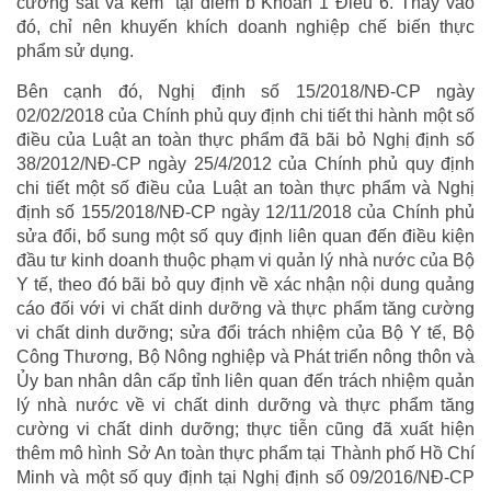
cường sắt và kẽm” tại điểm b Khoản 1 Điều 6. Thay vào
đó, chỉ nên khuyến khích doanh nghiệp chế biến thực
phẩm sử dụng.
Bên cạnh đó, Nghị định số 15/2018/NĐ-CP ngày
02/02/2018 của Chính phủ quy định chi tiết thi hành một số
điều của Luật an toàn thực phẩm đã bãi bỏ Nghị định số
38/2012/NĐ-CP ngày 25/4/2012 của Chính phủ quy định
chi tiết một số điều của Luật an toàn thực phẩm và Nghị
định số 155/2018/NĐ-CP ngày 12/11/2018 của Chính phủ
sửa đổi, bổ sung một số quy định liên quan đến điều kiện
đầu tư kinh doanh thuộc phạm vi quản lý nhà nước của Bộ
Y tế, theo đó bãi bỏ quy định về xác nhận nội dung quảng
cáo đối với vi chất dinh dưỡng và thực phẩm tăng cường
vi chất dinh dưỡng; sửa đổi trách nhiệm của Bộ Y tế, Bộ
Công Thương, Bộ Nông nghiệp và Phát triển nông thôn và
Ủy ban nhân dân cấp tỉnh liên quan đến trách nhiệm quản
lý nhà nước về vi chất dinh dưỡng và thực phẩm tăng
cường vi chất dinh dưỡng; thực tiễn cũng đã xuất hiện
thêm mô hình Sở An toàn thực phẩm tại Thành phố Hồ Chí
Minh và một số quy định tại Nghị định số 09/2016/NĐ-CP