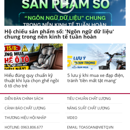
Hộ chiếu sản phẩm số: 'Ngôn ngữ dữ liệu'
chung trong nền kinh tế tuần hoàn
Hiểu đúng quy chuẩn kỹ
5 lưu ý khi mua xe đạp điện,
thuật khi lựa chọn ghế ngồi
tránh 'tiền mất tật mang'
ô tô cho trẻ
DIỄN ĐÀN CHÍNH SÁCH
TIÊU CHUẨN CHẤT LƯỢNG
CẢNH BÁO CHẤT LƯỢNG
NĂNG SUẤT CHẤT LƯỢNG
THƯƠNG HIỆU HỘI NHẬP
VIDEO
HOTLINE: 0963.806.677
EMAIL:
TOASOAN@VIETQ.VN