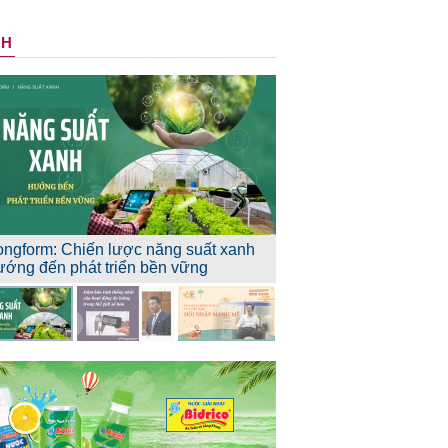
NH
ongform: Chiến lược năng suất xanh
ướng đến phát triển bền vững