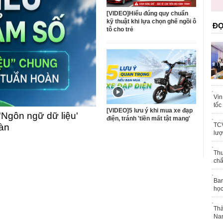
trái phép
khỏe
[VIDEO]Hiểu đúng quy chuẩn
kỹ thuật khi lựa chọn ghế ngồi ô
ĐỌ
tô cho trẻ
Vin
tốc
[VIDEO]5 lưu ý khi mua xe đạp
'Ngôn ngữ dữ liệu'
điện, tránh 'tiền mất tật mang'
TCV
oàn
lượ
Thu
chấ
Ban
học
Thà
Nam