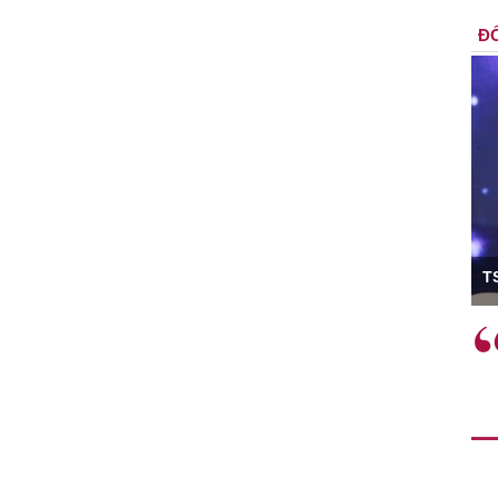
ĐỐ
ó Viện trưởng
T
ệc phải làm
Việc sử dụng hiệu quả chính
và trên thực tế
sách tài khóa không chỉ mang ý
 hành như tăng
nghĩa hỗ trợ ngắn hạn mà còn
a học công
đóng vai trò tạo nền tảng cho
 các cơ chế
tăng trưởng bền vững dài hạn.
i mới sáng tạo,