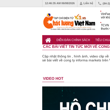
12:46:36 AM
06/08/2026
Liên hệ
(84-2
VinFas
với kh
pin tr
TCVN 1
thước 
liệu c
Hoàn t
bưu ch
DIỄN ĐÀN CHÍNH SÁCH
TIÊU CH
nguyê
CÁC BÀI VIẾT TIN TỨC MỚI VỀ CON
Cập nhật thông tin , hình ảnh, video clip v
sẻ bài viết về cong ty informa markets trên
Bột rau
Cảnh báo
Thu hồi
Thu hồi
Người tiêu
VIDEO HOT
‘detox’ vi
39 lô thực
toàn quốc
Cao lỏng
dù
phạm về
phẩm bảo
sản phẩm
Cảm cúm
cả
chất lượng,
vệ sức
tắm gội
Bảo
lự
tiêu hủy
khỏe giả,
Oatrum và
Phương
thị
gần 76.000
kém chất
Tabame Pro
không đạt
tiê
hộp
lượng bị
không đạt
chất lượng
và
thu hồi
chất lượng