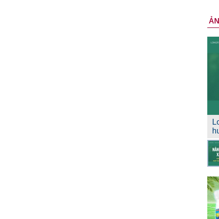
Ả
L
h