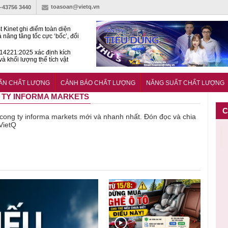
toasoan@vietq.vn
)-43756 3440
t Kinet ghi điểm toàn diện
ả năng tăng tốc cực ‘bốc’, đổi
ong 1 phút
4221:2025 xác định kích
và khối lượng thể tích vật
ách nhiệt dạng ống bọc
hiện hành lang pháp lý cho
ính và đo lường trong kỷ
UẨN CHẤT LƯỢNG
CẢNH BÁO CHẤT LƯỢNG
NĂNG SUẤT CHẤT LƯỢNG
n số
G TY INFORMA MARKETS
C
ề cong ty informa markets mới và nhanh nhất. Đón đọc và chia
 VietQ
Cảnh báo
Thu hồi
Sản phẩm
Lạm dụng
ng cần
sản phẩm
toàn quốc
kém chất
sữa tươi
nh giác
nhập ngoại
và tiêu hủy
lượng đã
cho trẻ
a chọn
bị thu hồi
nước rửa
bỏ qua
nhỏ: Cảnh
t lợn đạt
do mất an
tay dạng
những
báo sai lầ
u chuẩn
toàn có thể
bọt Layer
bước kiểm
dẫn tới
 an toàn
xuất hiện
Clean do
soát nào?
nhiều hệ
tại Việt Nam
sản xuất
lụy sức