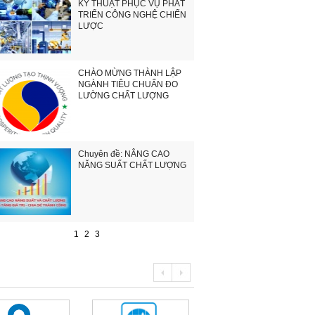
KỸ THUẬT PHỤC VỤ PHÁT
TRIỂN CÔNG NGHỆ CHIẾN
LƯỢC
CHÀO MỪNG THÀNH LẬP
NGÀNH TIÊU CHUẨN ĐO
LƯỜNG CHẤT LƯỢNG
Chuyên đề: NÂNG CAO
NĂNG SUẤT CHẤT LƯỢNG
1
2
3