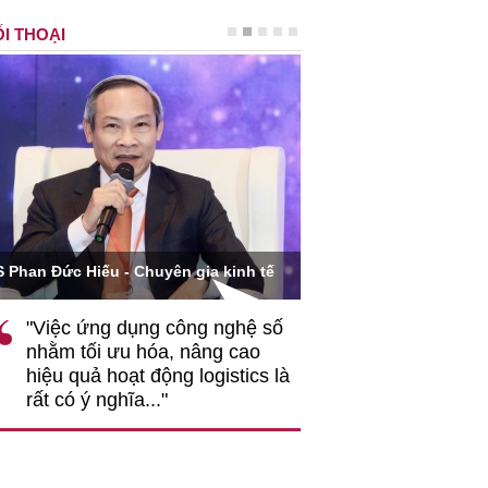
I THOẠI
Ông Hoàng Quang Phòn
S Phan Đức Hiếu - Chuyên gia kinh tế
VCCI
"Việc ứng dụng công nghệ số
""Theo tôi, cần 
nhằm tối ưu hóa, nâng cao
gốc rễ về nhận
hiệu quả hoạt động logistics là
nghiệp cần coi
rất có ý nghĩa..."
động hài hoà là
triển..."