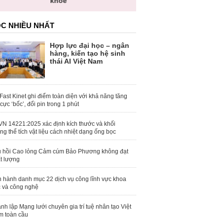
toàn quốc
C NHIỀU NHẤT
Hợp lực đại học – ngân
hàng, kiến tạo hệ sinh
thái AI Việt Nam
Fast Kinet ghi điểm toàn diện với khả năng tăng
 cực ‘bốc’, đổi pin trong 1 phút
N 14221:2025 xác định kích thước và khối
ng thể tích vật liệu cách nhiệt dạng ống bọc
 hồi Cao lỏng Cảm cúm Bảo Phương không đạt
t lượng
 hành danh mục 22 dịch vụ công lĩnh vực khoa
 và công nghệ
nh lập Mạng lưới chuyên gia trí tuệ nhân tạo Việt
 toàn cầu