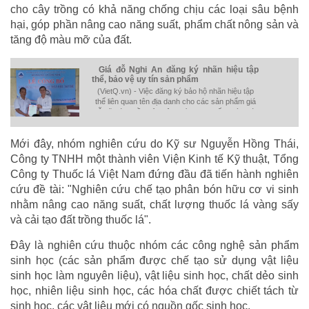
cho cây trồng có khả năng chống chịu các loại sâu bệnh
hại, góp phần nâng cao năng suất, phẩm chất nông sản và
tăng độ màu mỡ của đất.
Giá đỗ Nghi An đăng ký nhãn hiệu tập
thể, bảo vệ uy tín sản phẩm
(VietQ.vn) - Việc đăng ký bảo hộ nhãn hiệu tập
thể liên quan tên địa danh cho các sản phẩm giá
đỗ sẽ góp phần bảo vệ uy tín, danh tiếng và phát
triển sản phẩm này.
Mới đây, nhóm nghiên cứu do Kỹ sư Nguyễn Hồng Thái,
Công ty TNHH một thành viên Viện Kinh tế Kỹ thuật, Tổng
Công ty Thuốc lá Việt Nam đứng đầu đã tiến hành nghiên
cứu đề tài: "Nghiên cứu chế tạo phân bón hữu cơ vi sinh
nhằm nâng cao năng suất, chất lượng thuốc lá vàng sấy
và cải tạo đất trồng thuốc lá".
Đây là nghiên cứu thuộc nhóm các công nghệ sản phẩm
sinh học (các sản phẩm được chế tạo sử dụng vật liệu
sinh học làm nguyên liệu), vật liệu sinh học, chất dẻo sinh
học, nhiên liệu sinh học, các hóa chất được chiết tách từ
sinh học, các vật liệu mới có nguồn gốc sinh học.