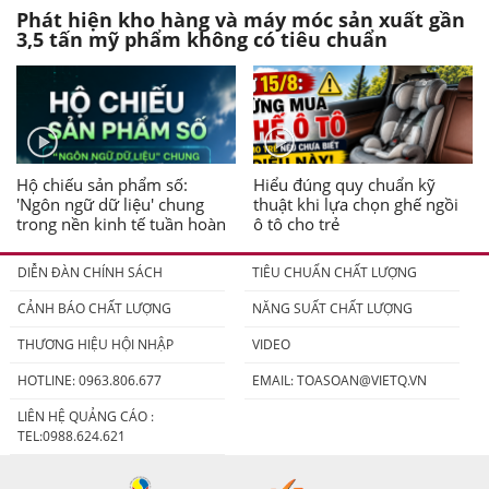
Phát hiện kho hàng và máy móc sản xuất gần
3,5 tấn mỹ phẩm không có tiêu chuẩn
Hộ chiếu sản phẩm số:
Hiểu đúng quy chuẩn kỹ
'Ngôn ngữ dữ liệu' chung
thuật khi lựa chọn ghế ngồi
trong nền kinh tế tuần hoàn
ô tô cho trẻ
DIỄN ĐÀN CHÍNH SÁCH
TIÊU CHUẨN CHẤT LƯỢNG
CẢNH BÁO CHẤT LƯỢNG
NĂNG SUẤT CHẤT LƯỢNG
THƯƠNG HIỆU HỘI NHẬP
VIDEO
HOTLINE: 0963.806.677
EMAIL:
TOASOAN@VIETQ.VN
LIÊN HỆ QUẢNG CÁO :
TEL:0988.624.621