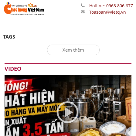
Hotline: 0963.806.677
Toasoan@vietq.vn
TAGS
Xem thêm
VIDEO