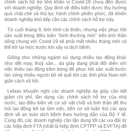
chính sách hỗ trợ khó khăn vì Covid-19 chưa đến được
với doanh nghiệp. Quy định về điều kiện được thụ hưởng
quá chặt chẽ và thủ tục hành chính phiền phức, đã khiến
doanh nghiệp khó tiếp cận các chính sách hỗ trợ này.
Từ cuối tháng 9, tình hình cải thiện, nhưng việc phục hồi
sản xuất trong điều kiện "bình thường mới" trên tinh thần
sống chung với Covid-19 sẽ phải mất nhiều tháng mới có
thể trở lại mức trước khi xảy ra dịch bệnh.
Giống như những ngành sử dụng nhiều lao động khác
như dệt may, thuỷ sản... da giày đang phải đối diện với
việc thiếu lao động trầm trọng để phục hồi sản xuất trước
làn sóng nhiều người bỏ về quê khi các tỉnh phía Nam nới
giãn cách xã hội.
Lefaso khuyến nghị các doanh nghiệp da giày cần tiết
giảm chi phí, tận dụng các chính sách hỗ trợ của nhà
nước, tạo điều kiện về cơ sở vật chất và tinh thần để thu
hút lao động trở lại làm việc, trên cơ sở tuân thủ các quy
định về an toàn dịch bệnh theo hướng dẫn của Bộ Y tế.
Cùng đó, các doanh nghiệp cần tận dụng tốt các ưu đãi từ
các hiệp định FTA (nhất là hiệp định CPTPP và EVFTA) để