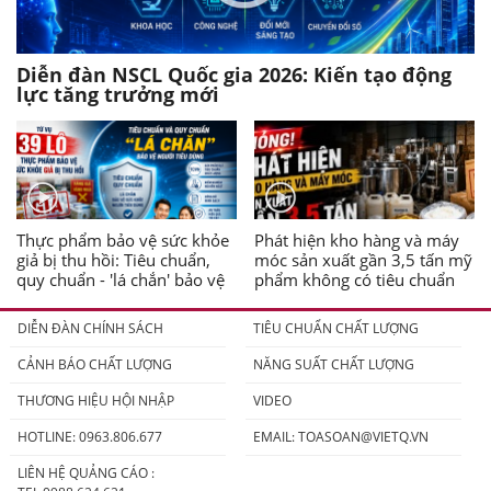
Diễn đàn NSCL Quốc gia 2026: Kiến tạo động
lực tăng trưởng mới
Thực phẩm bảo vệ sức khỏe
Phát hiện kho hàng và máy
giả bị thu hồi: Tiêu chuẩn,
móc sản xuất gần 3,5 tấn mỹ
quy chuẩn - 'lá chắn' bảo vệ
phẩm không có tiêu chuẩn
người tiêu dùng
DIỄN ĐÀN CHÍNH SÁCH
TIÊU CHUẨN CHẤT LƯỢNG
CẢNH BÁO CHẤT LƯỢNG
NĂNG SUẤT CHẤT LƯỢNG
THƯƠNG HIỆU HỘI NHẬP
VIDEO
HOTLINE: 0963.806.677
EMAIL:
TOASOAN@VIETQ.VN
LIÊN HỆ QUẢNG CÁO :