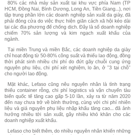
80% các nhà máy sản xuất tại khu vực phía Nam (TP
HCM, Đồng Nai, Bình Dương, Long An, Tiền Giang...), nơi
tập trung phần lớn các doanh nghiệp sản xuất da giày, đã
phải đóng cửa do việc thực hiện giãn cách xã hội kéo dài
tại các địa phương để chống dịch. Đây là số doanh nghiệp
chiếm 70% sản lượng và kim ngạch xuất khẩu của
ngành.
Tại miền Trung và miền Bắc, các doanh nghiệp da giày
chỉ hoạt động từ 50-80% công suất và thiếu lao động, đồng
thời phát sinh nhiều chi phí do đứt gãy chuỗi cung ứng
nguyên phụ liệu, chi phí xét nghiệm, lo ăn, ở "3 tại chỗ"
cho người lao động.
Mặt khác, Lefaso cũng nêu nguyên nhân là tình trạng
thiếu container rỗng, chi phí logistics và vận chuyển tàu
biển quốc tế tăng cao gấp 5-10 lần, xảy ra từ năm 2020
đến nay chưa trở về bình thường, cùng với chi phí nhiên
liệu và giá nguyên phụ liệu nhập khẩu tăng cao... đã ảnh
hưởng nhiều tới sản xuất, gây nhiều khó khăn cho các
doanh nghiệp xuất khẩu.
Lefaso cho biết thêm, do nhiều nguyên nhân khiến những