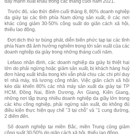
đẩy mạnh xuất khẩu trong các tháng cuối năm 2021.
Trước đó, vào thời điểm cuối tháng 8, 80% doanh nghiệp
da giày tại các tỉnh phía Nam dừng sản xuất, ở các nơi
khác cũng giảm 30-50% công suất do giãn cách xã hội,
thiếu lao động.
Đợt dịch thứ tư bùng phát, diễn biến phức tạp tại các tỉnh
phía Nam đã ảnh hưởng nghiêm trọng tới sản xuất của các
doanh nghiệp da giày trong những tháng cuối năm.
Lefaso nhận định, các doanh nghiệp da giày bị thiệt hại
lớn do phải ngừng hoặc giảm sản xuất, bị khách hàng huỷ
đơn hàng xuất khẩu trong khi vẫn phải chịu các chi phí duy
trì nhà máy, trả lương công nhân. Việc giãn cách xã hội
kéo dài khiến 80% các nhà máy sản xuất da giày tại TP
HCM, Đồng Nai, Bình Dương, An Giang, Kiên Giang,
những nơi tập trung nhiều doanh nghiệp da giầy lớn trong
các khu công nghiệp, phải ngừng sản xuất, do không đủ
điều kiện thực hiện quy chế "3 tại chỗ" và "1 cung đường,
2 điểm đến.
Số doanh nghiệp tại miền Bắc, miền Trung cũng giảm
công suất 30-50% do giãn cách xã hội, thiếu lao động.