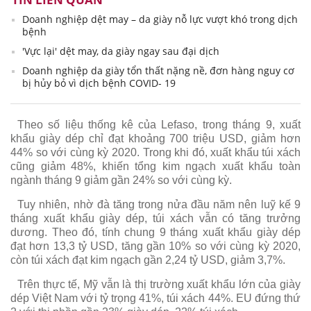
Doanh nghiệp dệt may – da giày nỗ lực vượt khó trong dịch
bệnh
'Vực lại' dệt may, da giày ngay sau đại dịch
Doanh nghiệp da giày tổn thất nặng nề, đơn hàng nguy cơ
bị hủy bỏ vì dịch bệnh COVID- 19
Theo số liệu thống kê của Lefaso, trong tháng 9, xuất
khẩu giày dép chỉ đạt khoảng 700 triệu USD, giảm hơn
44% so với cùng kỳ 2020. Trong khi đó, xuất khẩu túi xách
cũng giảm 48%, khiến tổng kim ngạch xuất khẩu toàn
ngành tháng 9 giảm gần 24% so với cùng kỳ.
Tuy nhiên, nhờ đà tăng trong nửa đầu năm nên luỹ kế 9
tháng xuất khẩu giày dép, túi xách vẫn có tăng trưởng
dương. Theo đó, tính chung 9 tháng xuất khẩu giày dép
đạt hơn 13,3 tỷ USD, tăng gần 10% so với cùng kỳ 2020,
còn túi xách đạt kim ngạch gần 2,24 tỷ USD, giảm 3,7%.
Trên thực tế, Mỹ vẫn là thị trường xuất khẩu lớn của giày
dép Việt Nam với tỷ trọng 41%, túi xách 44%. EU đứng thứ