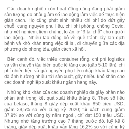
Các doanh nghiệp còn hoạt động cũng đang phải giảm
sản lượng do phải giảm số lao động làm việc để thực hiện
giãn cách. Họ cũng phát sinh nhiều chi phí do đứt gẫy
chuỗi cung nguyên phụ liệu, chi phí phòng, chống Covid,
như xét nghiệm, tiêm chủng, lo ăn, ở "3 tại chỗ" cho người
lao động... Nhiều lao động bỏ về quê tránh lây lan dịch
bệnh và khó khăn trong việc đi lại, di chuyển giữa các địa
phương do phong tỏa, giản cách xã hội.
Bên cạnh đó, việc thiếu container rỗng, chi phí logistics
và vận chuyển tàu biển quốc tế tăng cao (gấp 5-10 lần), chi
phí nhiên liệu và giá nguyên phụ liệu nhập khẩu tăng cao
đã ảnh hưởng nhiều tới sản xuất, gây nhiều khó khăn cho
các doanh nghiệp xuất khẩu ngành hàng này.
Những khó khăn của các doanh nghiệp da giày phần nào
phản ánh trong kết quả xuất khẩu tháng 8. Theo số liệu
của Lefaso, tháng 8 giày dép xuất khẩu 850 triệu USD,
giảm 38,5% so với cùng kỳ 2020; túi xách cũng giảm
37,9% so với cùng kỳ năm ngoái, chỉ đạt 150 triệu USD.
Nhưng nhờ tăng trưởng cao 7 tháng trước đó, luỹ kế 8
tháng, giày dép xuất khẩu vẫn tăng 16,2% so với cùng kỳ