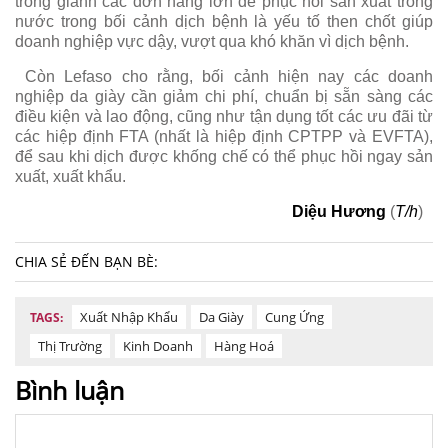
trong giành các đơn hàng lớn để phục hồi sản xuất trong
nước trong bối cảnh dịch bệnh là yếu tố then chốt giúp
doanh nghiệp vực dậy, vượt qua khó khăn vì dịch bệnh.
Còn Lefaso cho rằng, bối cảnh hiện nay các doanh
nghiệp da giày cần giảm chi phí, chuẩn bị sẵn sàng các
điều kiện và lao động, cũng như tận dụng tốt các ưu đãi từ
các hiệp định FTA (nhất là hiệp định CPTPP và EVFTA),
để sau khi dịch được khống chế có thể phục hồi ngay sản
xuất, xuất khẩu.
Diệu Hương
(
T/h
)
CHIA SẺ ĐẾN BẠN BÈ:
Xuất Nhập Khẩu
Da Giày
Cung Ứng
TAGS:
Thị Trường
Kinh Doanh
Hàng Hoá
Bình luận