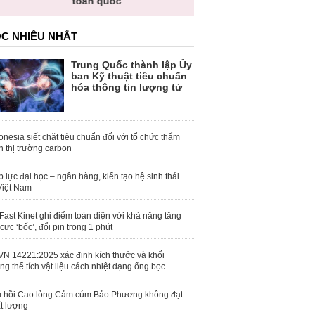
toàn quốc
C NHIỀU NHẤT
Trung Quốc thành lập Ủy
ban Kỹ thuật tiêu chuẩn
hóa thông tin lượng tử
onesia siết chặt tiêu chuẩn đối với tổ chức thẩm
h thị trường carbon
 lực đại học – ngân hàng, kiến tạo hệ sinh thái
Việt Nam
Fast Kinet ghi điểm toàn diện với khả năng tăng
 cực ‘bốc’, đổi pin trong 1 phút
N 14221:2025 xác định kích thước và khối
ng thể tích vật liệu cách nhiệt dạng ống bọc
 hồi Cao lỏng Cảm cúm Bảo Phương không đạt
t lượng