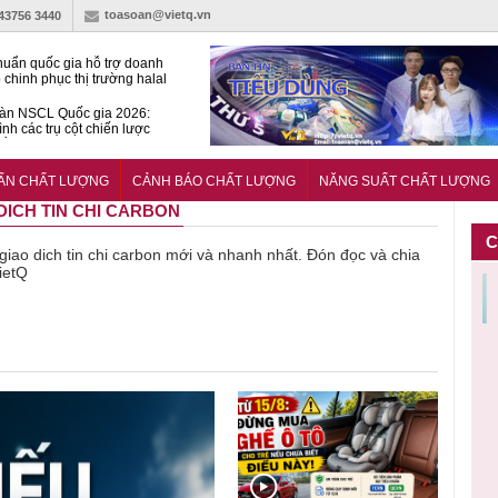
toasoan@vietq.vn
-43756 3440
huẩn quốc gia hỗ trợ doanh
 chinh phục thị trường halal
àn NSCL Quốc gia 2026:
ình các trụ cột chiến lược
iển trong thời đại mới
ễn ra Diễn đàn Năng suất
ượng Quốc gia năm 2026
UẨN CHẤT LƯỢNG
CẢNH BÁO CHẤT LƯỢNG
NĂNG SUẤT CHẤT LƯỢNG
 DICH TIN CHI CARBON
C
ề giao dich tin chi carbon mới và nhanh nhất. Đón đọc và chia
VietQ
Cảnh báo
Thu hồi
Sản phẩm
Lạm dụng
Bột rau
n
sản phẩm
toàn quốc
kém chất
sữa tươi
‘d
ác
nhập ngoại
và tiêu hủy
lượng đã
cho trẻ
p
n
bị thu hồi
nước rửa
bỏ qua
nhỏ: Cảnh
c
 đạt
do mất an
tay dạng
những
báo sai lầm
ti
uẩn
toàn có thể
bọt Layer
bước kiểm
dẫn tới
g
àn
xuất hiện
Clean do
soát nào?
nhiều hệ
h
tại Việt Nam
sản xuất
lụy sức