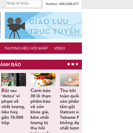
Hotline:
0963.806.677
THƯƠNG HIỆU HỘI NHẬP
VIDEO
ẢNH BÁO
Cảnh báo
Thu hồi
Thu hồi
Người tiêu
etox’ vi
39 lô thực
toàn quốc
Cao lỏng
dùng cần
hạm về
phẩm bảo
sản phẩm
Cảm cúm
cảnh giác
hất lượng,
vệ sức
tắm gội
Bảo
lựa chọn
êu hủy
khỏe giả,
Oatrum và
Phương
thịt lợn đ
ần 76.000
kém chất
Tabame Pro
không đạt
tiêu chuẩ
ộp
lượng bị
không đạt
chất lượng
và an toà
thu hồi
chất lượng