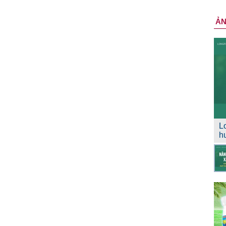
Ả
L
h