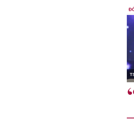
ĐỐ
ó Viện trưởng
T
ệc phải làm
Việc sử dụng hiệu quả chính
và trên thực tế
sách tài khóa không chỉ mang ý
 hành như tăng
nghĩa hỗ trợ ngắn hạn mà còn
a học công
đóng vai trò tạo nền tảng cho
 các cơ chế
tăng trưởng bền vững dài hạn.
i mới sáng tạo,