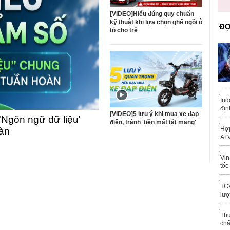
trái phép
khỏe
[VIDEO]Hiểu đúng quy chuẩn
kỹ thuật khi lựa chọn ghế ngồi ô
ĐỌ
tô cho trẻ
Ind
địn
[VIDEO]5 lưu ý khi mua xe đạp
'Ngôn ngữ dữ liệu'
điện, tránh 'tiền mất tật mang'
Hợp
oàn
AI 
Vin
tốc
TCV
lượ
Thu
chấ