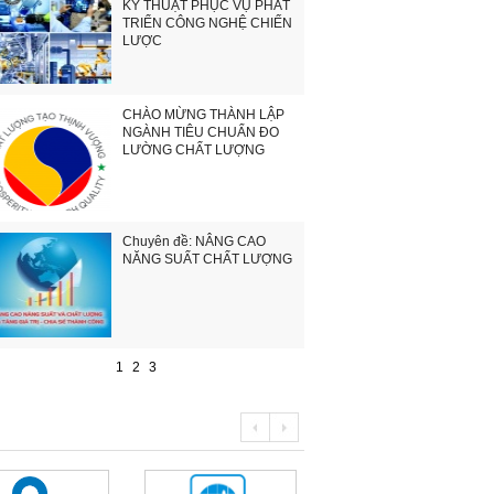
KỸ THUẬT PHỤC VỤ PHÁT
TRIỂN CÔNG NGHỆ CHIẾN
LƯỢC
CHÀO MỪNG THÀNH LẬP
NGÀNH TIÊU CHUẨN ĐO
LƯỜNG CHẤT LƯỢNG
Chuyên đề: NÂNG CAO
NĂNG SUẤT CHẤT LƯỢNG
1
2
3