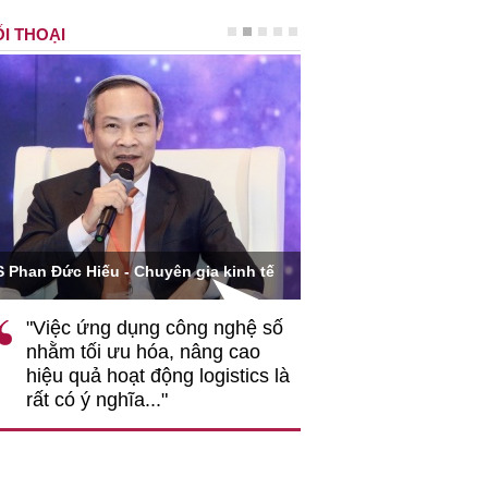
I THOẠI
Ông Hoàng Quang Phòn
S Phan Đức Hiếu - Chuyên gia kinh tế
VCCI
"Việc ứng dụng công nghệ số
""Theo tôi, cần 
nhằm tối ưu hóa, nâng cao
gốc rễ về nhận
hiệu quả hoạt động logistics là
nghiệp cần coi
rất có ý nghĩa..."
động hài hoà là
triển..."