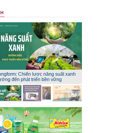
NH
ongform: Chiến lược năng suất xanh
ướng đến phát triển bền vững