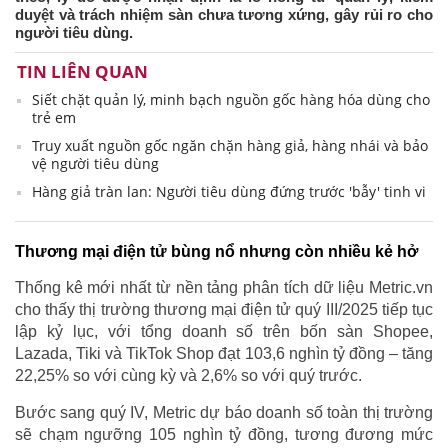
duyệt và trách nhiệm sàn chưa tương xứng, gây rủi ro cho
người tiêu dùng.
TIN LIÊN QUAN
Siết chặt quản lý, minh bạch nguồn gốc hàng hóa dùng cho
trẻ em
Truy xuất nguồn gốc ngăn chặn hàng giả, hàng nhái và bảo
vệ người tiêu dùng
Hàng giả tràn lan: Người tiêu dùng đứng trước 'bẫy' tinh vi
Thương mại điện tử bùng nổ nhưng còn nhiều kẻ hở
Thống kê mới nhất từ nền tảng phân tích dữ liệu Metric.vn
cho thấy thị trường thương mại điện tử quý III/2025 tiếp tục
lập kỷ lục, với tổng doanh số trên bốn sàn Shopee,
Lazada, Tiki và TikTok Shop đạt 103,6 nghìn tỷ đồng – tăng
22,25% so với cùng kỳ và 2,6% so với quý trước.
Bước sang quý IV, Metric dự báo doanh số toàn thị trường
sẽ chạm ngưỡng 105 nghìn tỷ đồng, tương đương mức