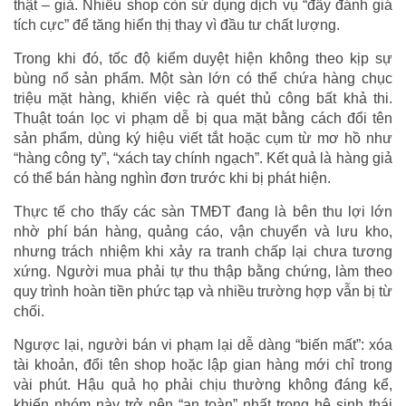
thật – giả. Nhiều shop còn sử dụng dịch vụ “đẩy đánh giá
tích cực” để tăng hiển thị thay vì đầu tư chất lượng.
Trong khi đó, tốc độ kiểm duyệt hiện không theo kịp sự
bùng nổ sản phẩm. Một sàn lớn có thể chứa hàng chục
triệu mặt hàng, khiến việc rà quét thủ công bất khả thi.
Thuật toán lọc vi phạm dễ bị qua mặt bằng cách đổi tên
sản phẩm, dùng ký hiệu viết tắt hoặc cụm từ mơ hồ như
“hàng công ty”, “xách tay chính ngạch”. Kết quả là hàng giả
có thể bán hàng nghìn đơn trước khi bị phát hiện.
Thực tế cho thấy các sàn TMĐT đang là bên thu lợi lớn
nhờ phí bán hàng, quảng cáo, vận chuyển và lưu kho,
nhưng trách nhiệm khi xảy ra tranh chấp lại chưa tương
xứng. Người mua phải tự thu thập bằng chứng, làm theo
quy trình hoàn tiền phức tạp và nhiều trường hợp vẫn bị từ
chối.
Ngược lại, người bán vi phạm lại dễ dàng “biến mất”: xóa
tài khoản, đổi tên shop hoặc lập gian hàng mới chỉ trong
vài phút. Hậu quả họ phải chịu thường không đáng kể,
khiến nhóm này trở nên “an toàn” nhất trong hệ sinh thái