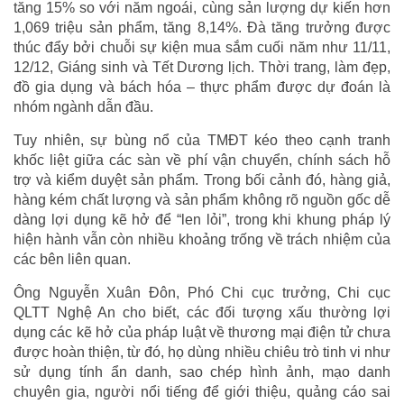
tăng 15% so với năm ngoái, cùng sản lượng dự kiến hơn
1,069 triệu sản phẩm, tăng 8,14%. Đà tăng trưởng được
thúc đẩy bởi chuỗi sự kiện mua sắm cuối năm như 11/11,
12/12, Giáng sinh và Tết Dương lịch. Thời trang, làm đẹp,
đồ gia dụng và bách hóa – thực phẩm được dự đoán là
nhóm ngành dẫn đầu.
Tuy nhiên, sự bùng nổ của TMĐT kéo theo cạnh tranh
khốc liệt giữa các sàn về phí vận chuyển, chính sách hỗ
trợ và kiểm duyệt sản phẩm. Trong bối cảnh đó, hàng giả,
hàng kém chất lượng và sản phẩm không rõ nguồn gốc dễ
dàng lợi dụng kẽ hở để “len lỏi”, trong khi khung pháp lý
hiện hành vẫn còn nhiều khoảng trống về trách nhiệm của
các bên liên quan.
Ông Nguyễn Xuân Đôn, Phó Chi cục trưởng, Chi cục
QLTT Nghệ An cho biết, các đối tượng xấu thường lợi
dụng các kẽ hở của pháp luật về thương mại điện tử chưa
được hoàn thiện, từ đó, họ dùng nhiều chiêu trò tinh vi như
sử dụng tính ẩn danh, sao chép hình ảnh, mạo danh
chuyên gia, người nổi tiếng để giới thiệu, quảng cáo sai