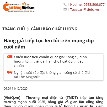
Hotline: 0963.806.677
Toasoan@vietq.vn
TRANG CHỦ
CẢNH BÁO CHẤT LƯỢNG
Hàng giả tiếp tục len lỏi trên mạng dịp
cuối năm
Chiến lược tiêu chuẩn quốc gia: Công cụ định
hướng tổng thể, dài hạn cho hoạt động tiêu
chuẩn
Nghệ thuật sắp đặt không gian sống có chủ đích
tại The Magnolia
06:29 11/12/2025
(VietQ.vn) - Thương mại điện tử (TMĐT) tiếp tục tăng
trưởng mạnh cuối 2025, hàng giả và gian lận cũng tăng
theo, lý do được nhận định là lỗ hổng từ quản lý, kiểm