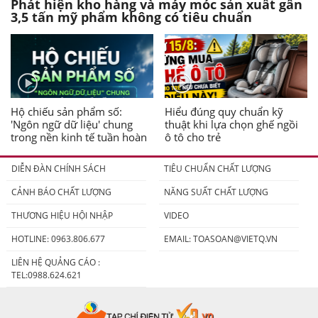
Phát hiện kho hàng và máy móc sản xuất gần
3,5 tấn mỹ phẩm không có tiêu chuẩn
Hộ chiếu sản phẩm số:
Hiểu đúng quy chuẩn kỹ
'Ngôn ngữ dữ liệu' chung
thuật khi lựa chọn ghế ngồi
trong nền kinh tế tuần hoàn
ô tô cho trẻ
DIỄN ĐÀN CHÍNH SÁCH
TIÊU CHUẨN CHẤT LƯỢNG
CẢNH BÁO CHẤT LƯỢNG
NĂNG SUẤT CHẤT LƯỢNG
THƯƠNG HIỆU HỘI NHẬP
VIDEO
HOTLINE: 0963.806.677
EMAIL:
TOASOAN@VIETQ.VN
LIÊN HỆ QUẢNG CÁO :
TEL:0988.624.621