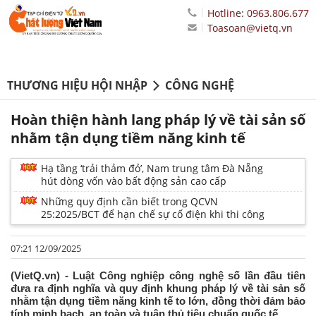
Hotline: 0963.806.677
Toasoan@vietq.vn
THƯƠNG HIỆU HỘI NHẬP
CÔNG NGHỆ
Hoàn thiện hành lang pháp lý về tài sản số
nhằm tận dụng tiềm năng kinh tế
Hạ tầng ‘trải thảm đỏ’, Nam trung tâm Đà Nẵng
hút dòng vốn vào bất động sản cao cấp
Những quy định cần biết trong QCVN
25:2025/BCT để hạn chế sự cố điện khi thi công
07:21 12/09/2025
(VietQ.vn) - Luật Công nghiệp công nghệ số lần đầu tiên
đưa ra định nghĩa và quy định khung pháp lý về tài sản số
nhằm tận dụng tiềm năng kinh tế to lớn, đồng thời đảm bảo
tính minh bạch, an toàn và tuân thủ tiêu chuẩn quốc tế.