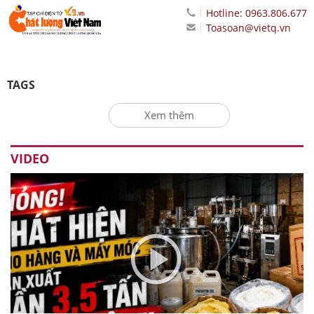
Hotline: 0963.806.677
Toasoan@vietq.vn
TAGS
Xem thêm
VIDEO