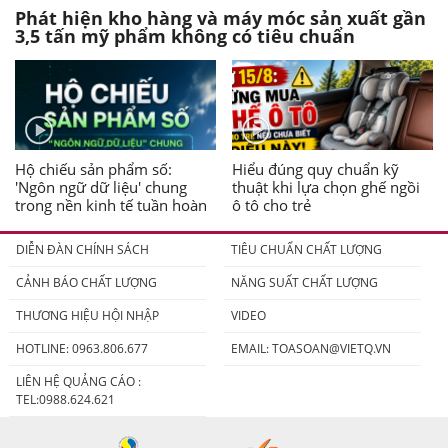
Phát hiện kho hàng và máy móc sản xuất gần
3,5 tấn mỹ phẩm không có tiêu chuẩn
Hộ chiếu sản phẩm số:
Hiểu đúng quy chuẩn kỹ
'Ngôn ngữ dữ liệu' chung
thuật khi lựa chọn ghế ngồi
trong nền kinh tế tuần hoàn
ô tô cho trẻ
DIỄN ĐÀN CHÍNH SÁCH
TIÊU CHUẨN CHẤT LƯỢNG
CẢNH BÁO CHẤT LƯỢNG
NĂNG SUẤT CHẤT LƯỢNG
THƯƠNG HIỆU HỘI NHẬP
VIDEO
HOTLINE: 0963.806.677
EMAIL:
TOASOAN@VIETQ.VN
LIÊN HỆ QUẢNG CÁO :
TEL:0988.624.621