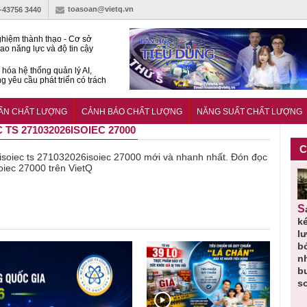
toasoan@vietq.vn
)-43756 3440
hiệm thành thạo - Cơ sở
ao năng lực và độ tin cậy
thí nghiệm
hóa hệ thống quản lý AI,
g yêu cầu phát triển có trách
15:2026/BCA yêu cầu kỹ
Trung tâm sát hạch lái xe
UẨN CHẤT LƯỢNG
CẢNH BÁO CHẤT LƯỢNG
NĂNG SUẤT CHẤT LƯỢNG
 bộ
 TS 271032026ISOIEC 27000
C
về isoiec ts 271032026isoiec 27000 mới và nhanh nhất. Đón đọc
soiec 27000 trên VietQ
Thu hồi
Người tiêu
Cảnh báo
Thu hồi
Sản phẩm
 em
Cao lỏng
dùng cần
sản phẩm
toàn quốc
k
 do
Cảm cúm
cảnh giác
nhập ngoại
và tiêu hủy
l
áp
Bảo
lựa chọn
bị thu hồi
nước rửa
b
u
Phương
thịt lợn đạt
do mất an
tay dạng
n
n
không đạt
tiêu chuẩn
toàn có thể
bọt Layer
b
chất lượng
và an toàn
xuất hiện
Clean do
s
tại Việt Nam
sản xuất