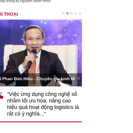
iệp trong kỷ nguyên vươn mình
I THOẠI
Ông Hoàng Quang Phòn
S Phan Đức Hiếu - Chuyên gia kinh tế
VCCI
"Việc ứng dụng công nghệ số
""Theo tôi, cần 
nhằm tối ưu hóa, nâng cao
gốc rễ về nhận
hiệu quả hoạt động logistics là
nghiệp cần coi
rất có ý nghĩa..."
động hài hoà là
triển..."