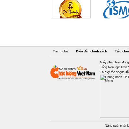
Trang chủ
Diễn đàn chính sách
Tiêu chu
Giấy phép hoạt động
Tổng biên tập:
Trần
Thư ký tòa soạn:
Đặ
Năng suất chất l