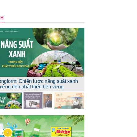
NH
ongform: Chiến lược năng suất xanh
ướng đến phát triển bền vững