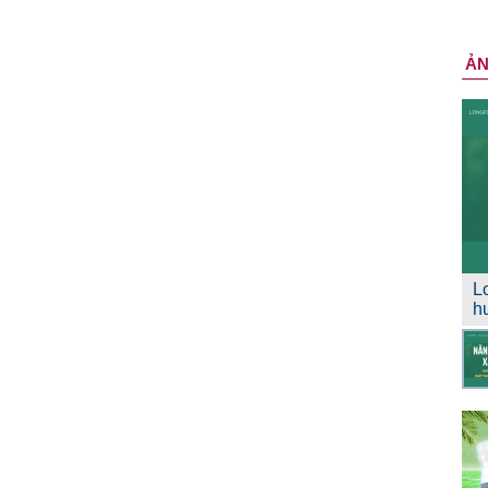
Ả
L
h