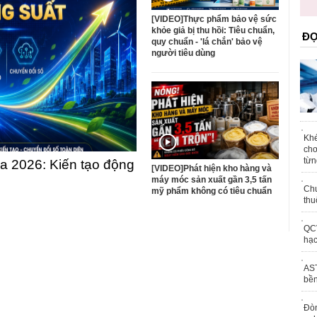
trái phép
[VIDEO]Thực phẩm bảo vệ sức
khỏe giả bị thu hồi: Tiêu chuẩn,
ĐỌ
quy chuẩn - 'lá chắn' bảo vệ
người tiêu dùng
Khé
chơ
từn
 2026: Kiến tạo động
[VIDEO]Phát hiện kho hàng và
máy móc sản xuất gần 3,5 tấn
Chu
mỹ phẩm không có tiêu chuẩn
thu
QCV
hạc
AST
bền
Đòn