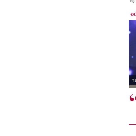
ngh
ĐỐ
ó Viện trưởng
T
ệc phải làm
Việc sử dụng hiệu quả chính
và trên thực tế
sách tài khóa không chỉ mang ý
 hành như tăng
nghĩa hỗ trợ ngắn hạn mà còn
a học công
đóng vai trò tạo nền tảng cho
 các cơ chế
tăng trưởng bền vững dài hạn.
i mới sáng tạo,