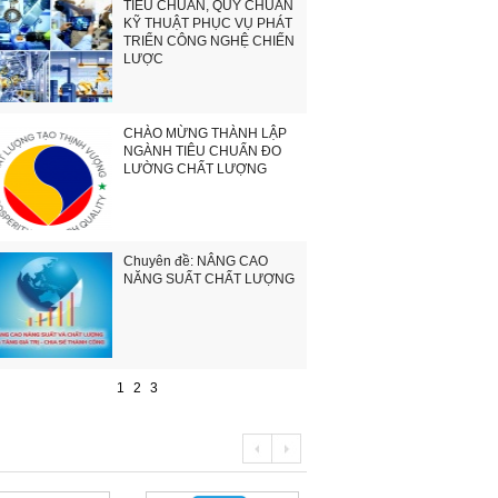
TIÊU CHUẨN, QUY CHUẨN
KỸ THUẬT PHỤC VỤ PHÁT
TRIỂN CÔNG NGHỆ CHIẾN
LƯỢC
CHÀO MỪNG THÀNH LẬP
NGÀNH TIÊU CHUẨN ĐO
LƯỜNG CHẤT LƯỢNG
Chuyên đề: NÂNG CAO
NĂNG SUẤT CHẤT LƯỢNG
1
2
3