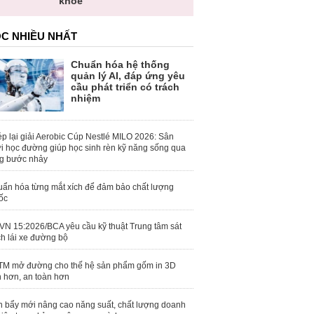
khỏe
C NHIỀU NHẤT
Chuẩn hóa hệ thống
quản lý AI, đáp ứng yêu
cầu phát triển có trách
nhiệm
p lại giải Aerobic Cúp Nestlé MILO 2026: Sân
i học đường giúp học sinh rèn kỹ năng sống qua
g bước nhảy
ẩn hóa từng mắt xích để đảm bảo chất lượng
ốc
N 15:2026/BCA yêu cầu kỹ thuật Trung tâm sát
h lái xe đường bộ
M mở đường cho thế hệ sản phẩm gốm in 3D
 hơn, an toàn hơn
 bẩy mới nâng cao năng suất, chất lượng doanh