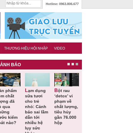
Hotline:
0963.806.677
THƯƠNG HIỆU HỘI NHẬP
VIDEO
ẢNH BÁO
Lạm dụng
Bột rau
Những quy
Thu hồi đồ
ém chất
sữa tươi
‘detox’ vi
định cần
ngủ trẻ e
ượng đã
cho trẻ
phạm về
biết trong
Michley d
ỏ qua
nhỏ: Cảnh
chất lượng,
QCVN
không đá
hững
báo sai lầm
tiêu hủy
25:2025/BCT
ứng tiêu
ước kiểm
dẫn tới
gần 76.000
để hạn chế
chuẩn an
oát nào?
nhiều hệ
hộp
sự cố điện
toàn
lụy sức
khi thi công