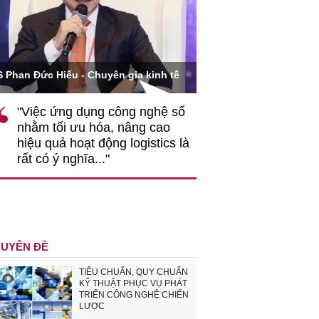
Ông Hoàng Quang Phòn
S Phan Đức Hiếu - Chuyên gia kinh tế
VCCI
"Việc ứng dụng công nghệ số
""Theo tôi, cần 
nhằm tối ưu hóa, nâng cao
gốc rễ về nhận
hiệu quả hoạt động logistics là
nghiệp cần coi
rất có ý nghĩa..."
động hài hoà là
triển..."
UYÊN ĐỀ
TIÊU CHUẨN, QUY CHUẨN
KỸ THUẬT PHỤC VỤ PHÁT
TRIỂN CÔNG NGHỆ CHIẾN
LƯỢC