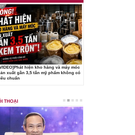
[VIDEO]Phát hiện kho hàng và máy móc
ản xuất gần 3,5 tấn mỹ phẩm không có
iêu chuẩn
I THOẠI