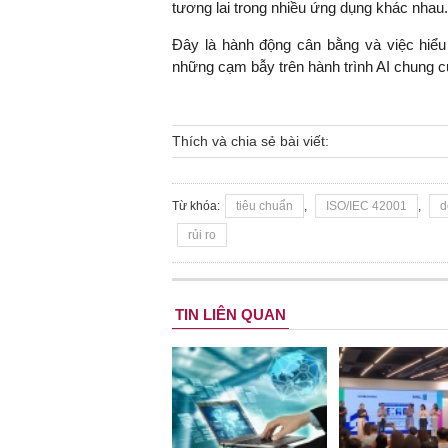
tương lai trong nhiều ứng dụng khác nhau.
Đây là hành động cân bằng và việc hiểu
những cạm bẫy trên hành trình AI chung c
Thích và chia sẻ bài viết:
Từ khóa:
tiêu chuẩn
,
ISO/IEC 42001
,
d
rủi ro
TIN LIÊN QUAN