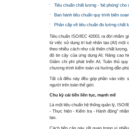
Tiêu chuẩn chất lượng - ‘bệ phóng’ ch
Ban hành tiêu chuẩn quy trình biên so
Phân cấp về tiêu chuẩn đo lường chất 
Tiêu chuẩn ISO/IEC 42001 ra đời nhằm giúp
từ việc sử dụng trí tuệ nhân tạo (AI) một
theo nhiều cách như cải thiện chất lượng,
độ tin cậy của ứng dụng AI; Nâng cao hiệ
Giảm chi phí phát triển AI; Tuân thủ qu
chương trình kiểm toán và hướng dẫn phù 
Tất cả điều này đều góp phần vào việc 
người trên toàn thế giới.
Chu kỳ cải tiến liên tục, mạnh mẽ
Là một tiêu chuẩn hệ thống quản lý, ISO/
- Thực hiện - Kiểm tra - Hành động” nhằm thi
tạo.
Cách tiếp cận này rất quan trọng vì nhiều