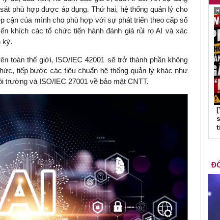
át phù hợp được áp dụng. Thứ hai, hệ thống quản lý cho
ếp cận của mình cho phù hợp với sự phát triển theo cấp số
n khích các tổ chức tiến hành đánh giá rủi ro AI và xác
 kỳ.
ên toàn thế giới, ISO/IEC 42001 sẽ trở thành phần không
chức, tiếp bước các tiêu chuẩn hệ thống quản lý khác như
ôi trường và ISO/IEC 27001 về bảo mật CNTT.
s
t
ĐỐ