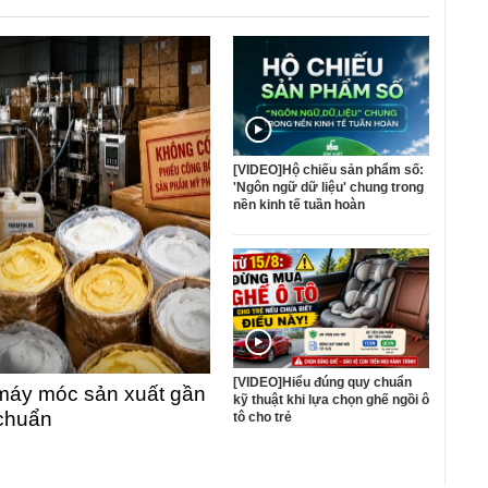
[VIDEO]Hộ chiếu sản phẩm số:
'Ngôn ngữ dữ liệu' chung trong
nền kinh tế tuần hoàn
[VIDEO]Hiểu đúng quy chuẩn
máy móc sản xuất gần
kỹ thuật khi lựa chọn ghế ngồi ô
 chuẩn
tô cho trẻ