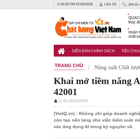
3:39:56 PM
07/08/2026
Liên hệ
(84-2)
QUACE
thúc đ
chứng
Hoàn t
chất l
hóa cô
TCVN 
nghiền
DIỄN ĐÀN CHÍNH SÁCH
TIÊU CH
TRANG CHỦ
Năng suất Chất lượ
Khai mở tiềm năng A
42001
11:03 30/10/2025
(VietQ.vn) - Không chỉ giúp doanh nghiệp
còn tạo nền tảng cho việc kiểm soát rủ
các ứng dụng AI trong kỷ nguyên số.