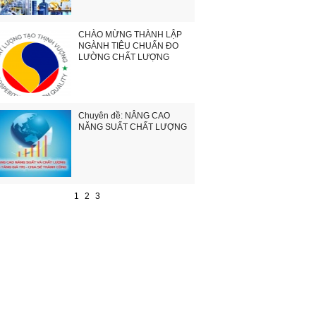
CHÀO MỪNG THÀNH LẬP
NGÀNH TIÊU CHUẨN ĐO
LƯỜNG CHẤT LƯỢNG
Chuyên đề: NÂNG CAO
NĂNG SUẤT CHẤT LƯỢNG
1
2
3