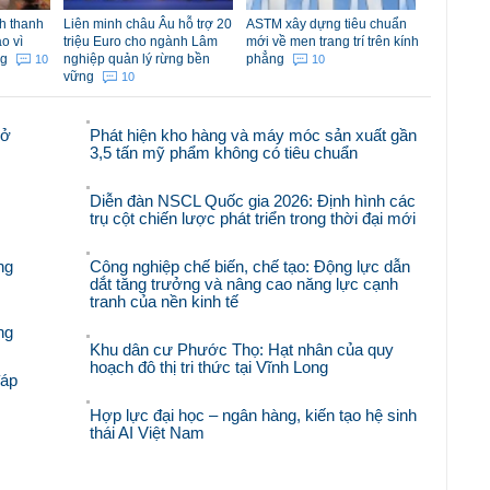
h thanh
Liên minh châu Âu hỗ trợ 20
ASTM xây dựng tiêu chuẩn
o vì
triệu Euro cho ngành Lâm
mới về men trang trí trên kính
ng
nghiệp quản lý rừng bền
phẳng
10
10
vững
10
mở
Phát hiện kho hàng và máy móc sản xuất gần
3,5 tấn mỹ phẩm không có tiêu chuẩn
Diễn đàn NSCL Quốc gia 2026: Định hình các
trụ cột chiến lược phát triển trong thời đại mới
ng
Công nghiệp chế biến, chế tạo: Động lực dẫn
dắt tăng trưởng và nâng cao năng lực cạnh
tranh của nền kinh tế
ng
Khu dân cư Phước Thọ: Hạt nhân của quy
hoạch đô thị tri thức tại Vĩnh Long
đáp
Hợp lực đại học – ngân hàng, kiến tạo hệ sinh
thái AI Việt Nam