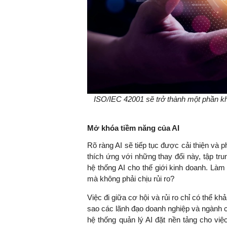
TS. Nguyễn Đức Độ - Ph
Viện Kinh tế Tài chính
"Có rất nhiều vi
ngay từ bây giờ 
ISO/IEC 42001 sẽ trở thành một phần kh
đang được tiến
đầu tư cho kho
nghệ; ban hành
Mở khóa tiềm năng của AI
khuyến khích đổ
Rõ ràng AI sẽ tiếp tục được cải thiện và ph
khởi nghiệp..."
thích ứng với những thay đổi này, tập tr
hệ thống AI cho thế giới kinh doanh. Làm
mà không phải chịu rủi ro?
Việc đi giữa cơ hội và rủi ro chỉ có thể khả
sao các lãnh đạo doanh nghiệp và ngành c
hệ thống quản lý AI đặt nền tảng cho vi