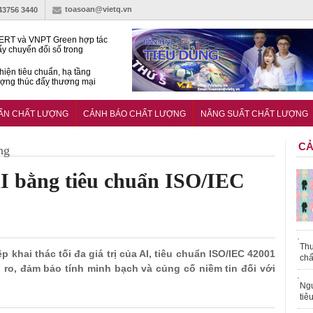
toasoan@vietq.vn
-43756 3440
RT và VNPT Green hợp tác
ẩy chuyển đổi số trong
 nhận nông nghiệp
hiện tiêu chuẩn, hạ tầng
ượng thúc đẩy thương mại
ng nghệ chiến lược
14380-1:2025 về máy
 di động
UẨN CHẤT LƯỢNG
CẢNH BÁO CHẤT LƯỢNG
NĂNG SUẤT CHẤT LƯỢNG
CẢ
ng
I bằng tiêu chuẩn ISO/IEC
Thu
 khai thác tối đa giá trị của AI, tiêu chuẩn ISO/IEC 42001
chấ
i ro, đảm bảo tính minh bạch và củng cố niềm tin đối với
Ngư
tiê