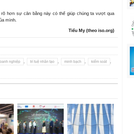
 rõ hơn sự cân bằng này có thể giúp chúng ta vượt qua
ủa mình.
Tiểu My (theo iso.org)
oanh nghiệp
,
trí tuệ nhân tạo
,
minh bạch
,
kiểm soát
,