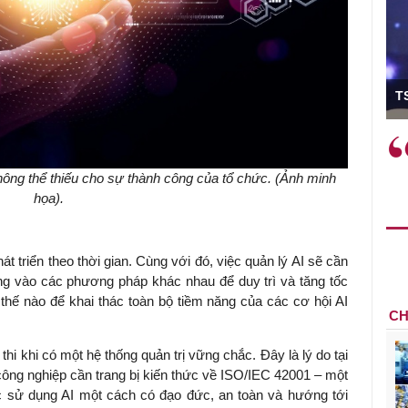
ó Viện trưởng
T
ệc phải làm
Việc sử dụng hiệu quả chính
và trên thực tế
sách tài khóa không chỉ mang ý
ông thể thiếu cho sự thành công của tổ chức. (Ảnh minh
 hành như tăng
nghĩa hỗ trợ ngắn hạn mà còn
họa).
a học công
đóng vai trò tạo nền tảng cho
 các cơ chế
tăng trưởng bền vững dài hạn.
i mới sáng tạo,
át triển theo thời gian. Cùng với đó, việc quản lý AI sẽ cần
ung vào các phương pháp khác nhau để duy trì và tăng tốc
 thế nào để khai thác toàn bộ tiềm năng của các cơ hội AI
CH
 thi khi có một hệ thống quản trị vững chắc. Đây là lý do tại
ông nghiệp cần trang bị kiến thức về ISO/IEC 42001 – một
ệc sử dụng AI một cách có đạo đức, an toàn và hướng tới