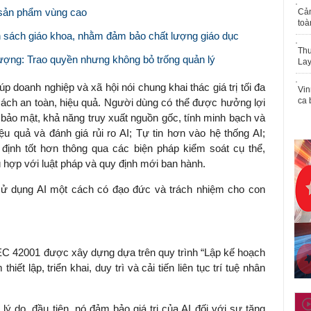
o sản phẩm vùng cao
Cả
toà
ạn sách giáo khoa, nhằm đảm bảo chất lượng giáo dục
Thu
lượng: Trao quyền nhưng không bỏ trống quản lý
Lay
 doanh nghiệp và xã hội nói chung khai thác giá trị tối đa
Vin
ca 
 cách an toàn, hiệu quả. Người dùng có thể được hưởng lợi
 bảo mật, khả năng truy xuất nguồn gốc, tính minh bạch và
u quả và đánh giá rủi ro AI; Tự tin hơn vào hệ thống AI;
y định tốt hơn thông qua các biện pháp kiểm soát cụ thể,
hợp với luật pháp và quy định mới ban hành.
sử dụng AI một cách có đạo đức và trách nhiệm cho con
IEC 42001 được xây dựng dựa trên quy trình “Lập kế hoạch
ết lập, triển khai, duy trì và cải tiến liên tục trí tuệ nhân
 lý do, đầu tiên, nó đảm bảo giá trị của AI đối với sự tăng