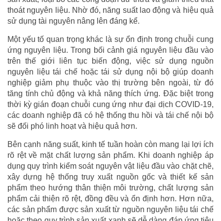
thoát nguyên liệu. Nhờ đó, năng suất lao động và hiệu quả
sử dụng tài nguyên nâng lên đáng kể.
Một yếu tố quan trọng khác là sự ổn định trong chuỗi cung
ứng nguyên liệu. Trong bối cảnh giá nguyên liệu đầu vào
trên thế giới liên tục biến động, việc sử dụng nguồn
nguyên liệu tái chế hoặc tái sử dụng nội bộ giúp doanh
nghiệp giảm phụ thuộc vào thị trường bên ngoài, từ đó
tăng tính chủ động và khả năng thích ứng. Đặc biệt trong
thời kỳ gián đoạn chuỗi cung ứng như đại dịch COVID-19,
các doanh nghiệp đã có hệ thống thu hồi và tái chế nội bộ
sẽ đối phó linh hoạt và hiệu quả hơn.
Bên cạnh năng suất, kinh tế tuần hoàn còn mang lại lợi ích
rõ rệt về mặt chất lượng sản phẩm. Khi doanh nghiệp áp
dụng quy trình kiểm soát nguyên vật liệu đầu vào chặt chẽ,
xây dựng hệ thống truy xuất nguồn gốc và thiết kế sản
phẩm theo hướng thân thiện môi trường, chất lượng sản
phẩm cải thiện rõ rệt, đồng đều và ổn định hơn. Hơn nữa,
các sản phẩm được sản xuất từ nguồn nguyên liệu tái chế
hoặc theo quy trình sản xuất xanh sẽ dễ dàng đáp ứng tiêu