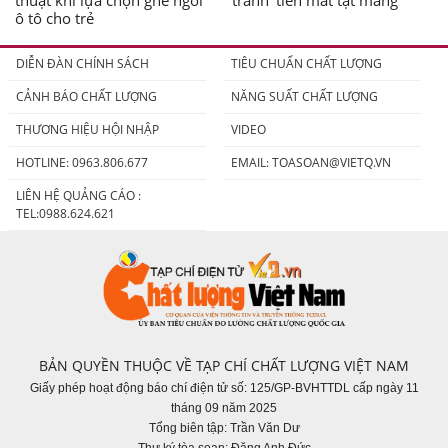
thuật khi lựa chọn ghế ngồi
tránh 'tiền mất tật mang'
ô tô cho trẻ
DIỄN ĐÀN CHÍNH SÁCH
TIÊU CHUẨN CHẤT LƯỢNG
CẢNH BÁO CHẤT LƯỢNG
NĂNG SUẤT CHẤT LƯỢNG
THƯƠNG HIỆU HỘI NHẬP
VIDEO
HOTLINE: 0963.806.677
EMAIL:
TOASOAN@VIETQ.VN
LIÊN HỆ QUẢNG CÁO :
TEL:0988.624.621
BẢN QUYỀN THUỘC VỀ TẠP CHÍ CHẤT LƯỢNG VIỆT NAM
Giấy phép hoạt động báo chí điện tử số: 125/GP-BVHTTDL cấp ngày 11
tháng 09 năm 2025
Tổng biên tập: Trần Văn Dư