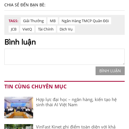
CHIA SẺ ĐẾN BẠN BÈ:
Giải Thưởng
MB
Ngân Hàng TMCP Quân Đội
TAGS:
JCB
VietQ
Tài Chính
Dịch Vụ
Bình luận
BÌNH LUẬN
TIN CÙNG CHUYÊN MỤC
Hợp lực đại học – ngân hàng, kiến tạo hệ
sinh thái AI Việt Nam
VinFast Kinet ghi điểm toàn diện với khả