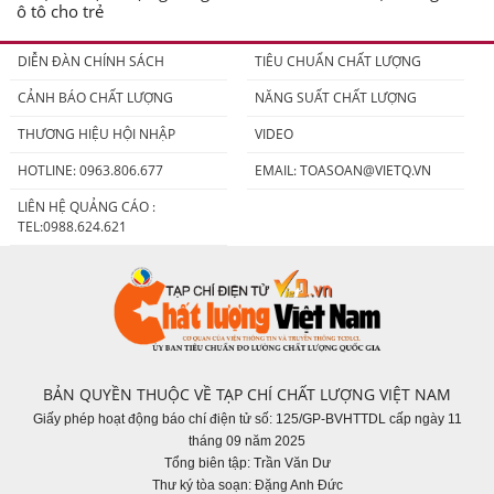
ô tô cho trẻ
DIỄN ĐÀN CHÍNH SÁCH
TIÊU CHUẨN CHẤT LƯỢNG
CẢNH BÁO CHẤT LƯỢNG
NĂNG SUẤT CHẤT LƯỢNG
THƯƠNG HIỆU HỘI NHẬP
VIDEO
HOTLINE: 0963.806.677
EMAIL:
TOASOAN@VIETQ.VN
LIÊN HỆ QUẢNG CÁO :
TEL:0988.624.621
BẢN QUYỀN THUỘC VỀ TẠP CHÍ CHẤT LƯỢNG VIỆT NAM
Giấy phép hoạt động báo chí điện tử số: 125/GP-BVHTTDL cấp ngày 11
tháng 09 năm 2025
Tổng biên tập: Trần Văn Dư
Thư ký tòa soạn: Đặng Anh Đức