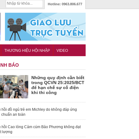
Hotline:
0963.806.677
THƯƠNG HIỆU HỘI NHẬP
VIDEO
NH BÁO
Những quy định cần biết
trong QCVN 25:2025/BCT
để hạn chế sự cố điện
khi thi công
 hồi đồ ngủ trẻ em Michley do không đáp ứng
u chuẩn an toàn
 hồi Cao lỏng Cảm cúm Bảo Phương không đạt
t lượng