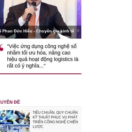
Ông Hoàng Quang Phòn
S Phan Đức Hiếu - Chuyên gia kinh tế
VCCI
"Việc ứng dụng công nghệ số
""Theo tôi, cần 
nhằm tối ưu hóa, nâng cao
gốc rễ về nhận
hiệu quả hoạt động logistics là
nghiệp cần coi
rất có ý nghĩa..."
động hài hoà là
triển..."
UYÊN ĐỀ
TIÊU CHUẨN, QUY CHUẨN
KỸ THUẬT PHỤC VỤ PHÁT
TRIỂN CÔNG NGHỆ CHIẾN
LƯỢC