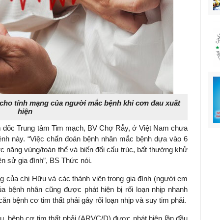
 cho tính mạng của người mắc bệnh khi cơn đau xuất
hiện
m đốc Trung tâm Tim mạch, BV Chợ Rẫy, ở Việt Nam chưa
bệnh này. “Việc chẩn đoán bệnh nhân mắc bệnh dựa vào 6
c năng vùng/toàn thể và biến đổi cấu trúc, bất thường khử
iền sử gia đình”, BS Thức nói.
g của chị Hữu và các thành viên trong gia đình (người em
a bệnh nhân cũng được phát hiện bị rối loạn nhịp nhanh
ăn bệnh cơ tim thất phải gây rối loạn nhịp và suy tim phải.
ểu, bệnh cơ tim thất phải (ARVC/D) được phát hiện lần đầu