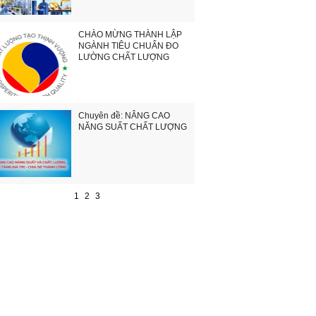
CHÀO MỪNG THÀNH LẬP
NGÀNH TIÊU CHUẨN ĐO
LƯỜNG CHẤT LƯỢNG
Chuyên đề: NÂNG CAO
NĂNG SUẤT CHẤT LƯỢNG
1
2
3