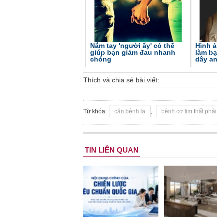
Nắm tay 'người ấy' có thể
Hình ả
giúp bạn giảm đau nhanh
làm bạ
chóng
dây an
Thích và chia sẻ bài viết:
Từ khóa:
căn bệnh lạ
,
bệnh cơ tim thất phải
TIN LIÊN QUAN