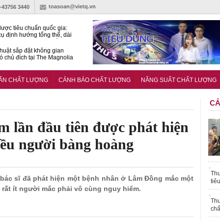
toasoan@vietq.vn
)-43756 3440
lược tiêu chuẩn quốc gia:
ụ định hướng tổng thể, dài
o hoạt động tiêu chuẩn
huật sắp đặt không gian
ó chủ đích tại The Magnolia
 Ghana siết tiêu chuẩn quốc
i với xe cũ nhập khẩu?
UẨN CHẤT LƯỢNG
CẢNH BÁO CHẤT LƯỢNG
NĂNG SUẤT CHẤT LƯỢNG
CẢ
im lần đầu tiên được phát hiện
iều người bàng hoàng
Thu
ác bác sĩ đã phát hiện một bệnh nhân ở Lâm Đồng mắc một
tiê
g rất ít người mắc phải vô cùng nguy hiểm.
Thu
chấ