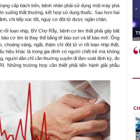
h trạng cấp bách trên, bệnh nhân phải sử dụng một máy phá
m lên xuống thất thường, kết hợp sử dụng thuốc. Sau hơn hai
định, chị tiếp xúc tốt, nguy cơ đột tử được ngăn chặn.
ó Viện trưởng
rối loạn nhịp, BV Chợ Rẫy, bệnh cơ tim thất phải gây bất
T
ế bào cơ tim bị thay thế bằng tế bào sợi và tế bào mỡ. Ông
, choáng váng, ngất, thậm chí đột tử vì rối loạn nhịp thất,
ệc phải làm
Việc sử dụng hiệu quả chính
u hiệu khác là trong gia đình có người chết trẻ mà không
và trên thực tế
sách tài khóa không chỉ mang ý
ng, người dân chỉ cần thường xuyên đi tầm soát định kỳ, đo
 hành như tăng
nghĩa hỗ trợ ngắn hạn mà còn
. Những trường hợp cần thiết phải tiến hành giải phẫu
a học công
đóng vai trò tạo nền tảng cho
 các cơ chế
tăng trưởng bền vững dài hạn.
i mới sáng tạo,
CH