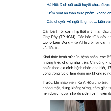
Hà Nội: Dịch sốt xuất huyết chưa được 
Kiểm soát an toàn thực phẩm, khống ch
Câu chuyện về ngôi làng nuôi... kiến và
Căn bệnh rối loạn nhịp thất ở tim lần đầu
Chợ Rẫy (TP.HCM). Các bác sĩ ở đây ch
tuổi ở Lâm Đồng - Ka A Hữu bị rối loạn nh
và điều trị.
Khai thác bệnh sử của bệnh nhân, các B
những triệu chứng như trên. Chị cũng khô
nhiên theo gia đình bệnh nhân cho biết, 1
vong trong lúc đi làm đồng mà không rõ n
Trước khi nhập viện, Ka A Hữu cho biết 
chóng mặt, đứng không vững, cảm giác ti
nên được người nhà đưa đến bệnh viện đa 