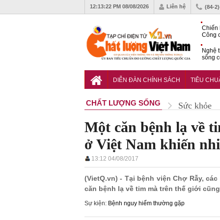
12:13:23 PM
08/08/2026
Liên hệ
(84-2
Chiến 
Công c
hạn ch
Nghệ t
sống c
Vì sao
gia đố
DIỄN ĐÀN CHÍNH SÁCH
TIÊU CH
CHẤT LƯỢNG SỐNG
Sức khỏe
Một căn bệnh lạ về t
ở Việt Nam khiến nh
13:12 04/08/2017
(VietQ.vn) - Tại bệnh viện Chợ Rẫy, c
căn bệnh lạ về tim mà trên thế giới cũn
Sự kiện:
Bệnh nguy hiểm thường gặp