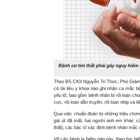
Bệnh cơ tim thất phải gây nguy hiểm
Theo BS CKII Nguyễn Tri Thức, Phó Giá
có tài liệu y khoa nào ghi nhận ca mắc 
yếu tố, bao gồm bệnh nhân bị rối loạn chứ
cực, rối loạn dẫn truyền, rối loạn nhịp và t
Qua việc chuẩn đoán từ những triệu chứn
gái út đã mất, hai người anh em khác củ
thất), các bác sĩ xác định bệnh nhân mắc c
Về căn bệnh lạ hiếm gặp này, theo tìm hi