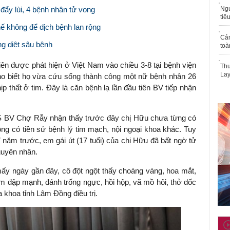
đẩy lùi, 4 bệnh nhân tử vong
Ngư
tiê
ế không để dịch bệnh lan rộng
Cả
ng diệt sâu bệnh
toà
 tiên được phát hiện ở Việt Nam vào chiều 3-8 tại bệnh viện
Thu
Lay
o biết họ vừa cứu sống thành công một nữ bệnh nhân 26
ịp thất ở tim. Đây là căn bệnh lạ lần đầu tiên BV tiếp nhận
S BV Chợ Rẫy nhận thấy trước đây chị Hữu chưa từng có
ng có tiền sử bệnh lý tim mạch, nội ngoại khoa khác. Tuy
7 năm trước, em gái út (17 tuổi) của chị Hữu đã bất ngờ tử
guyên nhân.
mấy ngày gần đây, cô đột ngột thấy choáng váng, hoa mắt,
m đập mạnh, đánh trống ngực, hồi hộp, vã mồ hôi, thở dốc
khoa tỉnh Lâm Đồng điều trị.