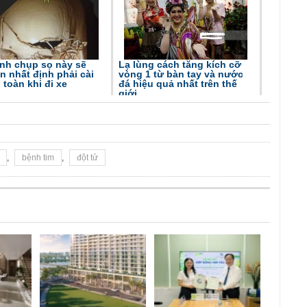
nh chụp sọ này sẽ
Lạ lùng cách tăng kích cỡ
n nhất định phải cài
vòng 1 từ bàn tay và nước
 toàn khi đi xe
đá hiệu quả nhất trên thế
giới
,
bệnh tim
,
đột tử