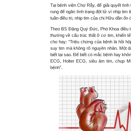
Tại bệnh viện Chợ Rẫy, để giải quyết tìn
rung để ngăn tình trạng đột tử vì nhịp ti
tuần điều trị, nhịp tim của chị Hữu dần ổn 
TS. Nguyễn Đức Độ - Ph
Theo BS Đặng Quý Đức, Phó Khoa điều trị 
Viện Kinh tế Tài chính
thường về cấu trúc thất ở cơ tim, khiến t
cho hay: “Triệu chứng của bệnh là hồi hộp
"Có rất nhiều vi
suy tim mà không rõ nguyên nhân. Một dấ
ngay từ bây giờ 
biết tại sao. Để biết có mắc bệnh hay khô
đang được tiến
ECG, Holter ECG, siêu âm tim, chụp MRI
đầu tư cho kho
bệnh”.
nghệ; ban hành
khuyến khích đổ
khởi nghiệp..."